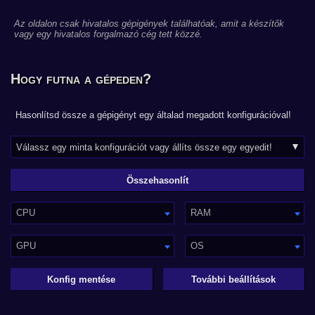
Az oldalon csak hivatalos gépigények találhatóak, amit a készítők
vagy egy hivatalos forgalmazó cég tett közzé.
Hogy futna a gépeden?
Hasonlítsd össze a gépigényt egy általad megadott konfigurációval!
CPU
RAM
GPU
OS
Konfig mentése
További beállítások