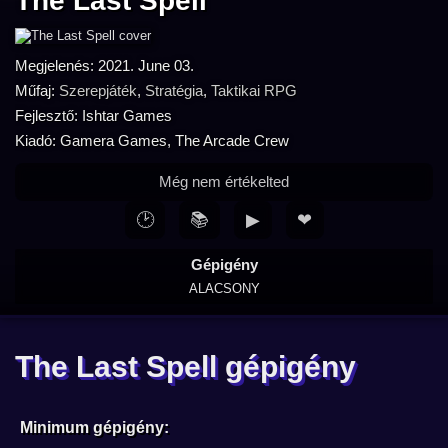
The Last Spell
Megjelenés: 2021. June 03.
Műfaj:
Szerepjáték
,
Stratégia
,
Taktikai RPG
Fejlesztő: Ishtar Games
Kiadó: Gamera Games, The Arcade Crew
Még nem értékelted
🕑
📚
▶
❤
Gépigény
ALACSONY
The Last Spell gépigény
Minimum gépigény: