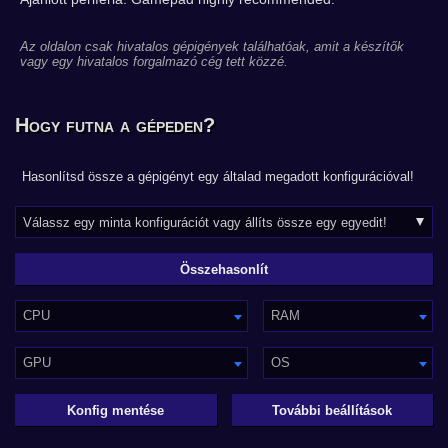
Az oldalon csak hivatalos gépigények találhatóak, amit a készítők
vagy egy hivatalos forgalmazó cég tett közzé.
Hogy futna a gépeden?
Hasonlítsd össze a gépigényt egy általad megadott konfigurációval!
CPU
RAM
GPU
OS
Konfig mentése
További beállítások