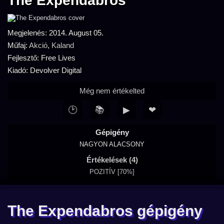
The Expendabros
Megjelenés: 2014. August 05.
Műfaj:
Akció
,
Kaland
Fejlesztő: Free Lives
Kiadó: Devolver Digital
Még nem értékelted
🕑
📚
▶
❤
Gépigény
NAGYON ALACSONY
Értékelések (4)
POZITÍV [70%]
The Expendabros gépigény