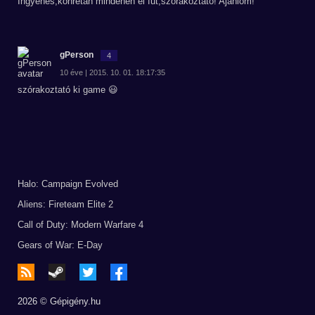
Ingyenes,konrétan mindenen el fut,szórakoztató! Ajánlom!
gPerson
4
10 éve | 2015. 10. 01. 18:17:35
szórakoztató ki game 😃
Halo: Campaign Evolved
Aliens: Fireteam Elite 2
Call of Duty: Modern Warfare 4
Gears of War: E-Day
2026 © Gépigény.hu