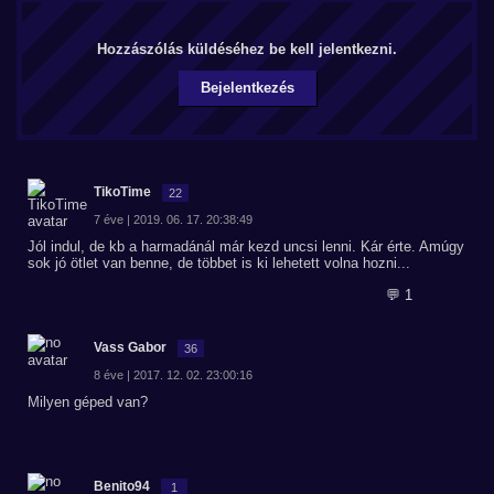
Hozzászólás küldéséhez be kell jelentkezni.
Bejelentkezés
TikoTime
22
7 éve | 2019. 06. 17. 20:38:49
Jól indul, de kb a harmadánál már kezd uncsi lenni. Kár érte. Amúgy
sok jó ötlet van benne, de többet is ki lehetett volna hozni...
💬 1
Vass Gabor
36
8 éve | 2017. 12. 02. 23:00:16
Milyen géped van?
Benito94
1