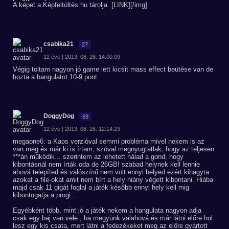
A képet a Képfeltöltés.hu tárolja. [LINK][/img]
csabika21
27
12 éve | 2013. 08. 26. 14:00:09
Végig toltam nagyon jó game lett kicsit mass effect beütése van de
hozta a hangulatot 10-9 pont
DoggyDog
69
12 éve | 2013. 08. 26. 12:14:23
megaone6: a Kaos verzióval semmi probléma mivel nekem is az
van meg és már ki is írtam, szóval megnyugtatlak, hogy az teljesen
***án működik... szerintem az lehetett nálad a gond, hogy
kibontásnál nem írták oda de 26GB! szabad helynek kell lennie
ahová telepíted és valószínű nem volt ennyi helyed ezért kihagyta
azokat a file-okat amit nem bírt a hely hiány végett kibontani. Hiába
majd csak 11 gigát foglal a játék később ennyi hely kell mig
kibontogatja a progi...
Egyébként több, mint jó a játék nekem a hangulata nagyon adja
csak egy baj van vele , ha megyünk valahová és már látni előre hol
lesz egy kis csata, mert látni a fedezékeket meg az előre gyártott