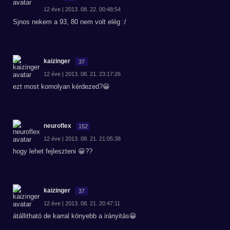
12 éve | 2013. 08. 22. 00:48:54
Sjnos nekem a 93, 80 nem volt elég :/
kaizinger
37
12 éve | 2013. 08. 21. 23:17:26
ezt most komolyan kérdezed?😀
neuroflex
152
12 éve | 2013. 08. 21. 21:05:38
hogy lehet fejleszteni 😀??
kaizinger
37
12 éve | 2013. 08. 21. 20:47:11
átállitható de karral könyebb a irányitás😀