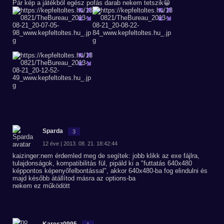
Pár kép a játékból egész pofás darab nekem tetszik😀
Sparda
3
12 éve | 2013. 08. 21. 18:42:44
kaizinger:nem érdemled meg de segítek: jobb klikk az exe fájlra,
tulajdonságok, kompatibilitás fül, pipáld ki a "futtatás 640x480
képpontos képenyőfelbontással", akkor 640x480-ba fog elindulni és
majd később átállítod másra az options-ba
nekem ez működött