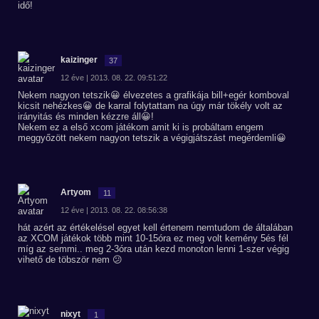
idő!
kaizinger
37
12 éve | 2013. 08. 22. 09:51:22
Nekem nagyon tetszik😀 élvezetes a grafikája bill+egér komboval
kicsit nehézkes😀 de karral folytattam na úgy már tökély volt az
irányitás és minden kézzre áll😀!
Nekem ez a első xcom játékom amit ki is probáltam engem
meggyőzött nekem nagyon tetszik a végigjátszást megérdemli😀
Artyom
11
12 éve | 2013. 08. 22. 08:56:38
hát azért az értékelésel egyet kell értenem nemtudom de általában
az XCOM játékok több mint 10-15óra ez meg volt kemény 5és fél
míg az semmi.. meg 2-3óra után kezd monoton lenni 1-szer végig
vihető de töbször nem 😕
nixyt
1