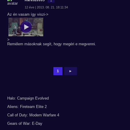
Karesz0995
1
12 éve | 2013. 08. 21. 18:11:34
Az én vasam így viszi->
>
Remélem másoknak segít, hogy megéri e megvenni.
1
►
Halo: Campaign Evolved
Aliens: Fireteam Elite 2
Call of Duty: Modern Warfare 4
Gears of War: E-Day