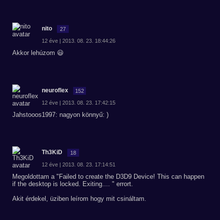
nito
27
12 éve | 2013. 08. 23. 18:44:26
Akkor lehúzom 😃
neuroflex
152
12 éve | 2013. 08. 23. 17:42:15
Jahstooos1997: nagyon könnyű: )
Th3KiD
18
12 éve | 2013. 08. 23. 17:14:51
Megoldottam a "Failed to create the D3D9 Device! This can happen
if the desktop is locked. Exiting.... " errort.
Akit érdekel, üziben leírom hogy mit csináltam.