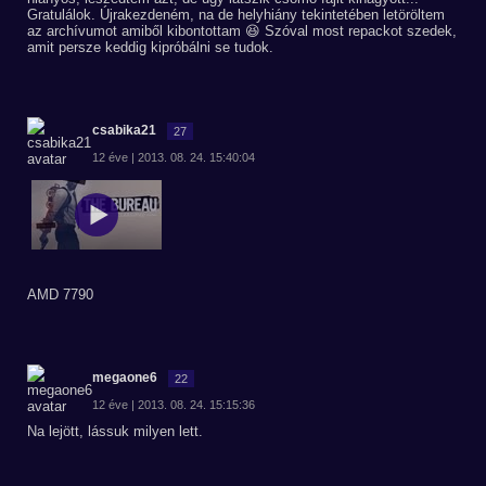
Gratulálok. Újrakezdeném, na de helyhiány tekintetében letöröltem
az archívumot amiből kibontottam 😆 Szóval most repackot szedek,
amit persze keddig kipróbálni se tudok.
csabika21
27
12 éve | 2013. 08. 24. 15:40:04
AMD 7790
megaone6
22
12 éve | 2013. 08. 24. 15:15:36
Na lejött, lássuk milyen lett.