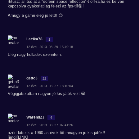
rtitusz: állítsd át a "screen space reflection"-t off-ra,ha ez be van
kapcsolva gyakorlatilag felezi az fps-t!!😜!
Amúgy a game elég jó lett!!!😉
Lacika78
1
12 éve | 2013. 08. 29. 15:49:18
Elég nagy hulladék szerintem.
getto3
22
12 éve | 2013. 08. 27. 18:10:04
Végigjátszottam nagyon jó kis játék volt 😃
Warend23
4
12 éve | 2013. 08. 27. 07:41:26
azért látszik a 1960-as évek 😆 mnagyon jo kis játék!!
[img][LINK]