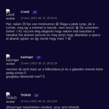
CrimE
25
12 éve | 2013. 08. 21. 20:32:41
Hat, nalam 20 fps van minimumon 😆 Maga a jatek szep, jok a
szinek, meg igy a tortenet is tetszik, nem rossz! 😀 De szerintem
torlom :/ Az viszont eleg idegesito hogy nekem kell iranyitani a
tarsakat (ha akarom persze) es meg annyi hogy allandoan a space-
el akarok ugrani, es igy nezek hogy miez ? 😃
kaizinger
37
12 éve | 2013. 08. 21. 20:31:28
nemtom de amit irtam az a felbontásra jó és a gépeden mennie kéne
pedig simán:S
googleba rákerestél már?:S
Th3KiD
18
12 éve | 2013. 08. 21. 20:12:54
@kaizinger telepítettem mindent, azaz amit lehetett.