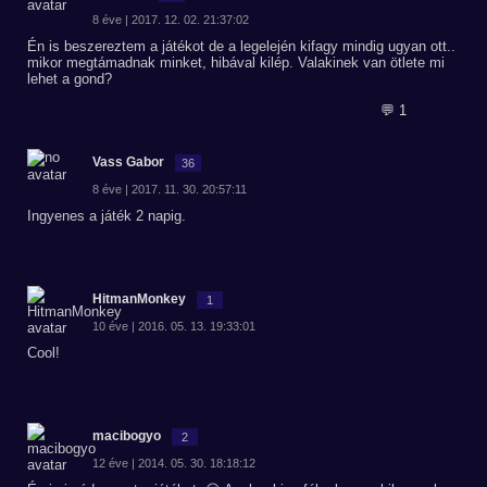
8 éve | 2017. 12. 02. 21:37:02
Én is beszereztem a játékot de a legelején kifagy mindig ugyan ott..
mikor megtámadnak minket, hibával kilép. Valakinek van ötlete mi
lehet a gond?
💬 1
Vass Gabor
36
8 éve | 2017. 11. 30. 20:57:11
Ingyenes a játék 2 napig.
HitmanMonkey
1
10 éve | 2016. 05. 13. 19:33:01
Cool!
macibogyo
2
12 éve | 2014. 05. 30. 18:18:12