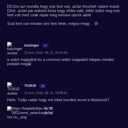
DX11re azt mondta hogy már fent van, aztán frissített valami másik
DXet, aztán pár redistre kiírta hogy x64re való, többi redist meg már
fent volt mert csak repair meg remove opciót adott.
Szal fent van minden ami fent lehet, mégse megy .. 😞
kaizinger
37
12 éve | 2013. 08. 21. 20:04:16
a redist mappából és a common redist mappából telepits minden
probáld meg😀
Th3KiD
18
12 éve | 2013. 08. 21. 19:58:42
Hello. Tudja valaki hogy mit lehet kezdeni evvel a hibaüzivel?