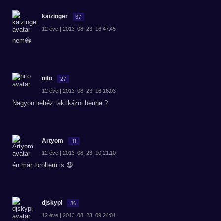
kaizinger
37
12 éve | 2013. 08. 23. 16:47:45
nem😀
nito
27
12 éve | 2013. 08. 23. 16:16:03
Nagyon nehéz taktikázni benne ?
Artyom
11
12 éve | 2013. 08. 23. 10:21:10
én már töröltem is 😆
djskypi
36
12 éve | 2013. 08. 23. 09:24:01