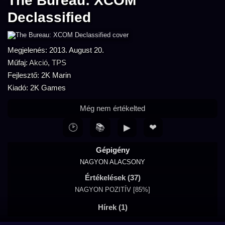
The Bureau: XCOM
Declassified
Megjelenés: 2013. August 20.
Műfaj:
Akció
,
TPS
Fejlesztő: 2K Marin
Kiadó: 2K Games
Még nem értékelted
🕑
📚
▶
❤
Gépigény
NAGYON ALACSONY
Értékelések (37)
NAGYON POZITÍV [85%]
Hírek (1)