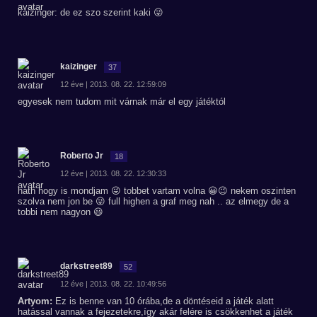
kaizinger: de ez szo szerint kaki 😜
kaizinger
37
12 éve | 2013. 08. 22. 12:59:09
egyesek nem tudom mit várnak már el egy játéktól
Roberto Jr
18
12 éve | 2013. 08. 22. 12:30:33
hath hogy is mondjam 😜 tobbet vartam volna 😀😉 nekem oszinten
szolva nem jon be 😜 full highen a graf meg nah .. az elmegy de a
tobbi nem nagyon 😃
darkstreet89
52
12 éve | 2013. 08. 22. 10:49:56
Artyom:
Ez is benne van 10 órába,de a döntéseid a játék alatt
hatással vannak a fejezetekre,így akár felére is csökkenhet a játék