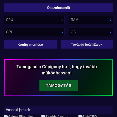
CPU
RAM
GPU
OS
Konfig mentése
További beállítások
Támogasd a Gépigény.hu-t, hogy tovább
működhessen!
TÁMOGATÁS
Hasonló játékok: