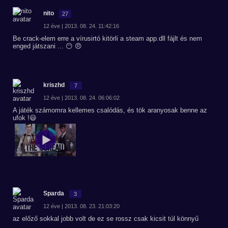
nito
27
12 éve | 2013. 08. 24. 11:42:16
Be crack-elem erre a vírusirtó kitörli a steam app.dll fájlt és nem
enged játszani ... 😶 😠
kriszhd
7
12 éve | 2013. 08. 24. 06:06:02
A játék számomra kellemes csalódás, és tök aranyosak benne az
ufok !😃
Sparda
3
12 éve | 2013. 08. 23. 21:03:20
az előző sokkal jobb volt de ez se rossz csak kicsit túl könnyű