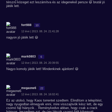
térszrű közeget ezt leszámítva és az idegeneket persze 😃 brutál jó
játék lett.
fort988
10
12 éve | 2013. 08. 24. 21:41:28
nagyon jó játék lett 😃
mark0803
6
12 éve | 2013. 08. 24. 20:39:55
Nagyo komoly játék lett! Mindenkinek ajánlom! 😃
megaone6
22
12 éve | 2013. 08. 24. 16:02:41
Ez az utolsó, hogy Kaos torrentet szedtem. Elindítom a telepítést,
nagy nyugodtan elmegyek enni, mire visszajövök kész lett, de egy
csomó fájl hiányzik... Reménykedve abban, hogy csak a crack
hiányos, leszedtem azt, de úgy látszik csomó fájlt kihagyott...