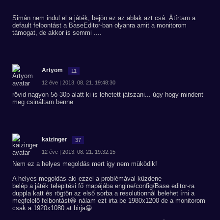
Simán nem indul el a játék, bejön ez az ablak azt csá. Átírtam a
default felbontást a BaseEditor-ban olyanra amit a monitorom
támogat, de akkor is semmi ....
Artyom
11
12 éve | 2013. 08. 21. 19:48:30
rövid nagyon 5ó 30p alatt ki is lehetett játszani... úgy hogy mindent
meg csináltam benne
kaizinger
37
12 éve | 2013. 08. 21. 19:32:15
Nem ez a helyes megoldás mert igy nem müködik!
A helyes megoldás aki ezzel a problémával küzdene
belép a játék telepitési fő mapájába engine/config/Base editor-ra
duppla katt és rögtön az első sorba a resolutionnál belehet írni a
megfelelő felbontást😀 nálam ezt irta be 1980x1200 de a monitorom
csak a 1920x1080 at birja😀