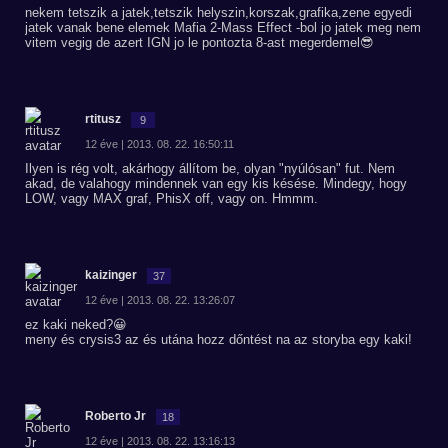
nekem tetszik a jatek,tetszik helyszin,korszak,grafika,zene egyedi
jatek vanak bene elemek Mafia 2-Mass Effect -bol jo jatek meg nem
vitem vegig de azert IGN jo le pontozta 8-ast megerdemel😎
rtitusz
9
12 éve | 2013. 08. 22. 16:50:11
Ilyen is rég volt, akárhogy állítom be, olyan "nyúlósan" fut. Nem
akad, de valahogy mindennek van egy kis késése. Mindegy, hogy
LOW, vagy MAX graf, PhisX off, vagy on. Hmmm.
kaizinger
37
12 éve | 2013. 08. 22. 13:26:07
ez kaki neked?😀
meny és crysis3 az és utána hozz dőntést na az storyba egy kaki!
Roberto Jr
18
12 éve | 2013. 08. 22. 13:16:13