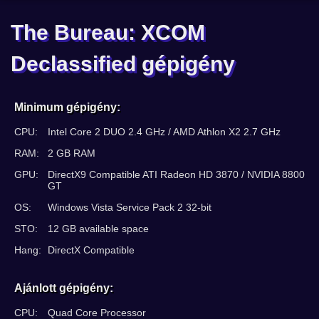
The Bureau: XCOM
Declassified gépigény
Minimum gépigény:
CPU:
Intel Core 2 DUO 2.4 GHz / AMD Athlon X2 2.7 GHz
RAM:
2 GB RAM
GPU:
DirectX9 Compatible ATI Radeon HD 3870 / NVIDIA 8800
GT
OS:
Windows Vista Service Pack 2 32-bit
STO:
12 GB available space
Hang:
DirectX Compatible
Ajánlott gépigény:
CPU:
Quad Core Processor