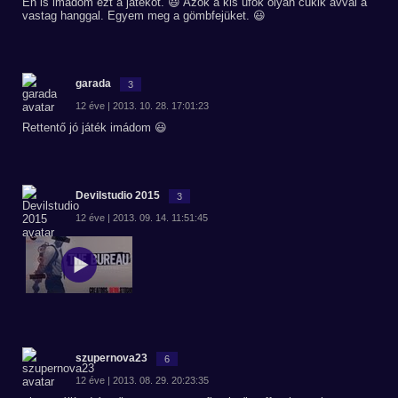
Én is imádom ezt a játékot. 😃 Azok a kis ufók olyan cukik avval a
vastag hanggal. Egyem meg a gömbfejüket. 😃
garada
3
12 éve | 2013. 10. 28. 17:01:23
Rettentő jó játék imádom 😃
Devilstudio 2015
3
12 éve | 2013. 09. 14. 11:51:45
szupernova23
6
12 éve | 2013. 08. 29. 20:23:35