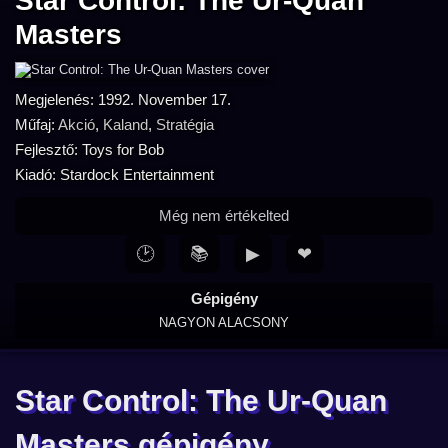
Star Control: The Ur-Quan
Masters
Megjelenés: 1992. November 17.
Műfaj:
Akció
,
Kaland
,
Stratégia
Fejlesztő: Toys for Bob
Kiadó: Stardock Entertainment
Még nem értékelted
🕑
📚
▶
❤
Gépigény
NAGYON ALACSONY
Star Control: The Ur-Quan
Masters gépigény