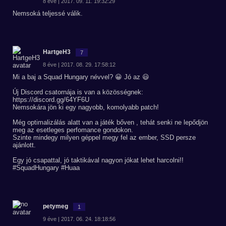
8 éve | 2017. 09. 11. 19:32:29
Nemsoká teljessé válik.
HartgeH3
7
8 éve | 2017. 08. 29. 17:58:12
Mi a baj a Squad Hungary névvel? 😀 Jó az 😃
Új Discord csatornája is van a közösségnek:
https://discord.gg/64YF6U
Nemsokára jön ki egy nagyobb, komolyabb patch!
Még optimalizálás alatt van a játék bőven , tehát senki ne lepődjön
meg az esetleges perfomance gondokon.
Szinte mindegy milyen géppel megy fel az ember, SSD persze
ajánlott.
Egy jó csapattal, jó taktikával nagyon jókat lehet harcolni!!
#SquadHungary #Huaa
petymeg
1
9 éve | 2017. 06. 24. 18:18:56