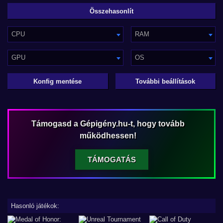
CPU
RAM
GPU
OS
Konfig mentése
További beállítások
Támogasd a Gépigény.hu-t, hogy tovább
működhessen!
TÁMOGATÁS
Hasonló játékok: