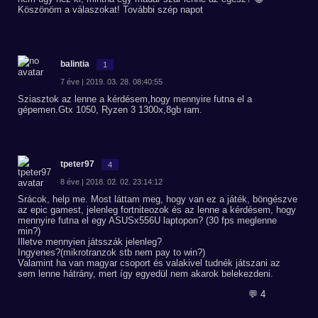
Köszönöm a válaszokat! További szép napot
balintia
1
7 éve | 2019. 03. 28. 08:40:55
Sziasztok az lenne a kérdésem,hogy mennyire futna el a
gépemen.Gtx 1050, Ryzen 3 1300x,8gb ram.
tpeter97
4
8 éve | 2018. 02. 02. 23:14:12
Srácok, help me. Most láttam meg, hogy van ez a játék, böngészve
az epic gamest, jelenleg fortniteozok és az lenne a kérdésem, hogy
mennyire futna el egy ASUSx556U laptopon? (30 fps meglenne
min?)
Illetve mennyien játsszák jelenleg?
Ingyenes?(mikrotranzok stb nem pay to win?)
Valamint ha van magyar csoport és valakivel tudnék játszani az
sem lenne hátrány, mert így egyedül nem akarok belekezdeni.
💬 4