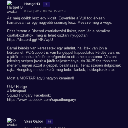
HartgeH3
7
8 éve | 2017. 09. 24. 15:28:19
Az még odébb lesz egy kicsit. Egyenlőre a V10 fog érkezni
hamarosan az egy nagyobb csomag lesz. Messze még a vége.
Frissítettem a Discord csatlakozási linket, nem jár le bármikor
csatlakozhattok, meg is lehet osztani nyugodtan:
https://discord.gg/74K7wpU
Bármi kérdés van keressetek egy admint, ha játék van jön a
körüzenet. PC-Support is van ha géppel kapcsolatos kérdés van, és
a játék technikai kérdésekre/gondokra ott a help csatorna. Viszont
jelenleg szépen javult a játék teljesítménye, én 30-35 fps többletet
mértem, ugyan azzal a géppel, beállítással. Tehát szépen dolgoznak
rajta. Rengeteg minden kerül még bele. Tankok, helikopterek stb.
Most a MORTAR ágyú nagyon kemény!!
Üdv! Hartge
#Joinsquad
Squad Hungary Facebook:
https://www.facebook.com/squadhungary/
Vass Gabor
36