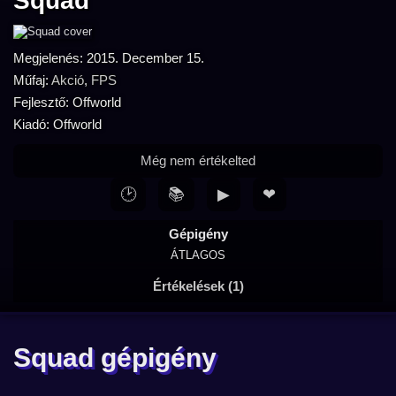
Squad
Megjelenés: 2015. December 15.
Műfaj:
Akció
,
FPS
Fejlesztő: Offworld
Kiadó: Offworld
Még nem értékelted
🕑
📚
▶
❤
Gépigény
ÁTLAGOS
Értékelések (1)
Squad gépigény