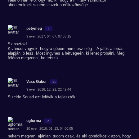
valahonnan lelő. Úgy néz ki, hogy a military szimulátor
shootereknek sosem leszek a célközönsége.
petymeg
1
9 éve | 2017. 04. 07. 07:53:15
Sziasztok!
Kiváncsi vagyok, hogy a gépem mire lesz elég... A játék a leírás
alapján jó lesz. Most ingynes a hétvégeén, ki lehet próbálni. Meg
féláron megvenni, ha tetszik.
Vass Gabor
36
9 éve | 2016. 12. 21. 22:42:44
Suicide Squad ezt lelövik a fejlesztők.
ugforma
2
10 éve | 2016. 01. 13. 04:00:05
nekem megvan. ajánlani tudom csak. és aki gondolkozik azon, hogy