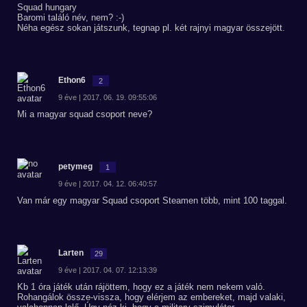
Squad hungary
Baromi találó név, nem? :-)
Néha egész sokan játszunk, tegnap pl. két rajnyi magyar összejött.
Ethon6
2
9 éve | 2017. 06. 19. 09:55:06
Mi a magyar squad csoport neve?
petymeg
1
9 éve | 2017. 04. 12. 06:40:57
Van már egy magyar Squad csoport Steamen több, mint 100 taggal.
Larten
29
9 éve | 2017. 04. 07. 12:13:39
Kb 1 óra játék után rájöttem, hogy ez a játék nem nekem való.
Rohangálok össze-vissza, hogy elérjem az embereket, majd valaki,