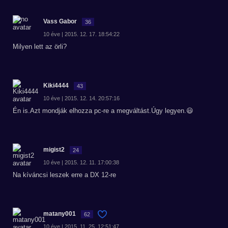
Vass Gabor
36
10 éve | 2015. 12. 17. 18:54:22
Milyen lett az örli?
Kiki4444
43
10 éve | 2015. 12. 14. 20:57:16
Én is.Azt mondják elhozza pc-re a megváltást.Úgy legyen.😃
migist2
24
10 éve | 2015. 12. 11. 17:00:38
Na kíváncsi leszek erre a DX 12-re
matany001
62
10 éve | 2015. 11. 25. 12:51:47