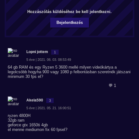
Hozzászólás küldéséhez be kell jelentkezni.
Bejelentkezés
Lopni jottem
1
5 éve | 2021. 06. 03. 08:53:49
64 gb RAM és egy Ryzen 5 3600 mellé milyen videókártya a
legolcsóbb hogyha 900 vagy 1080 p felbontásban szeretnék játszani
minimum 30 fps el?
💬 1
Akela590
3
5 éve | 2021. 05. 21. 16:00:51
ryzen 4800H
32gb ram
geforce gtx 1650ti 4gb
el menne mediumon fix 60 fpsel?