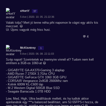
xHortY
37
5 éve | 2020. 10. 05. 21:22:36
Valaki tolja? Mert jó lenne néha pihi napomon le vágni egy aktív kis
meccset. 😃
Ui: Újonc vagyok még friss husi.
💬 4
McKisntrey
1
6 éve | 2020. 06. 08. 22:11:03
Szép napot! Szerintetek ez mennyire vinnél el? Tudom nem kell
említeni a 3GB-os 1060-at 😃
- GIGABYTE GA-AX370-Gaming 3 alaplap
- AMD Ryzen 7 2700X 3.7Ghz CPU
- GIGABYTE GeForce GTX 1060 3GB GPU
- CORSAIR Vengeance 2x8GB 2666Mhz ram
- Kolink 600W KL-C600 táp
- M.2 Western Digital 500GB Blue SSD
- Seagate Barracuda 1.0TB HDD
Low, Med, High, Ultra beállítások mellett, és ha tudtok akkor
ajánlanátok egy ***a balanced beállítást, ami 52-55FPS-t hozza, de
nem úgy néz ki, mintha egy madár szar lenne az egész? 😀