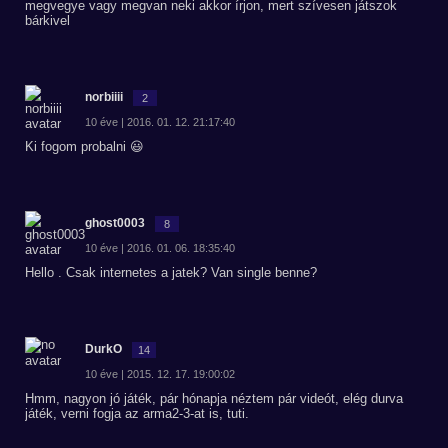
megvegye vagy megvan neki akkor írjon, mert szívesen játszok
bárkivel
norbiiii
2
10 éve | 2016. 01. 12. 21:17:40
Ki fogom probalni 😃
ghost0003
8
10 éve | 2016. 01. 06. 18:35:40
Hello . Csak internetes a jatek? Van single benne?
DurkO
14
10 éve | 2015. 12. 17. 19:00:02
Hmm, nagyon jó játék, pár hónapja néztem pár videót, elég durva
játék, verni fogja az arma2-3-at is, tuti.