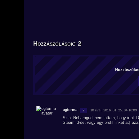
Hozzászólások: 2
Hozzászólás 
ugforma
2
10 éve | 2016. 01. 25. 04:18:09
Szia. Neharagudj nem lattam, hogy irtal. 
Steam id-det vagy egy profil linket adj az