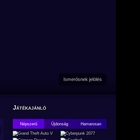
Ismerősnek jelölés
Játékajánló
Népszerű
Újdonság
Hamarosan