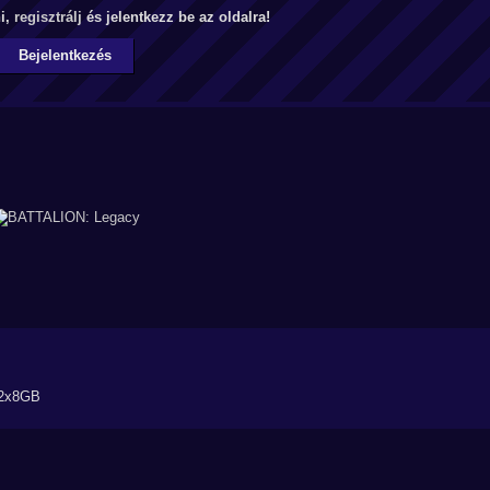
ni,
regisztrálj
és jelentkezz be az oldalra!
Bejelentkezés
 2x8GB