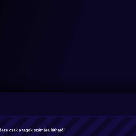
észe csak a tagok számára látható!