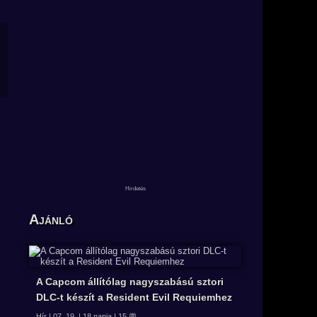
Ajánló
A Capcom állítólag nagyszabású sztori
DLC-t készít a Resident Evil Requiemhez
Hír | 07. 19. | 18 napja | 15 💬