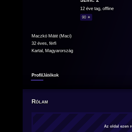
Szint: 2
12 éve tag, offline
90 ☀
Maczkó Máté (Maci)
32 éves, férfi
Kartal, Magyarország
Profil
Játékok
Rólam
Az oldal ezen r