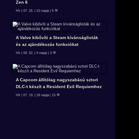
Zen 6
Hír | 07. 26. | 10 napja | 5 💬
A Valve kibővíti a Steam kívánságlisták
és az ajándékozás funkciókat
Hír | 08. 02. | 4 napja | 3 💬
A Capcom állítólag nagyszabású sztori
DLC-t készít a Resident Evil Requiemhez
Hír | 07. 19. | 18 napja | 15 💬