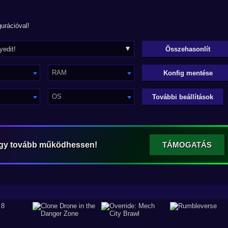
urációval!
RAM
Konfig mentése
OS
További beállítások
ogy tovább működhessen!
TÁMOGATÁS