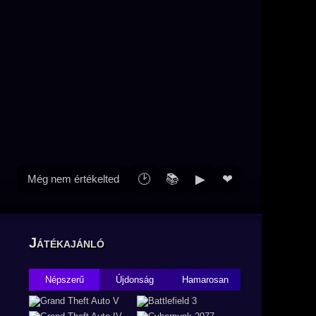
🕑
📚
▶
❤
Még nem értékelted
Játékajánló
Népszerű
Újdonság
Hamarosan