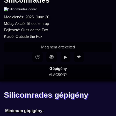
Silicomrades
Megjelenés: 2025. June 20.
Műfaj:
Akció
,
Shoot 'em up
Fejlesztő: Outside the Fox
Kiadó: Outside the Fox
Még nem értékelted
🕑
📚
▶
❤
Gépigény
ALACSONY
Silicomrades gépigény
Minimum gépigény: