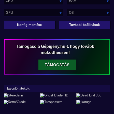
CPU
RAM
GPU
OS
Konfig mentése
További beállítások
Támogasd a Gépigény.hu-t, hogy tovább
működhessen!
TÁMOGATÁS
Hasonló játékok: