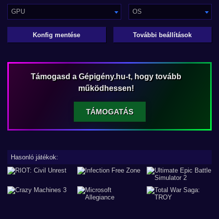
GPU
OS
Konfig mentése
További beállítások
Támogasd a Gépigény.hu-t, hogy tovább
működhessen!
TÁMOGATÁS
Hasonló játékok: