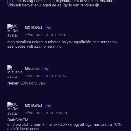
procimat is alig használta ki high/ultra graf keveréken. viszont a
Vidikarit kegyetlenül égeti de ez így is van rendben 😀
MC MaRcI
68
9 éve | 2016. 10. 23. 11:38:41
meg bevallom nekem a robotos pályák egyáltalán nem tetszenek
szenvedés volt számomra mind
Mizushio
74
9 éve | 2016. 10. 23. 11:20:57
Nekem 60% körül van.
MC MaRcI
68
9 éve | 2016. 10. 23. 09:45:24
DarkSideTM
én 8 óra alatt vittem ki mellékküldikkel együtt úgy már azért a 70%-
a körül kicsit uncsi