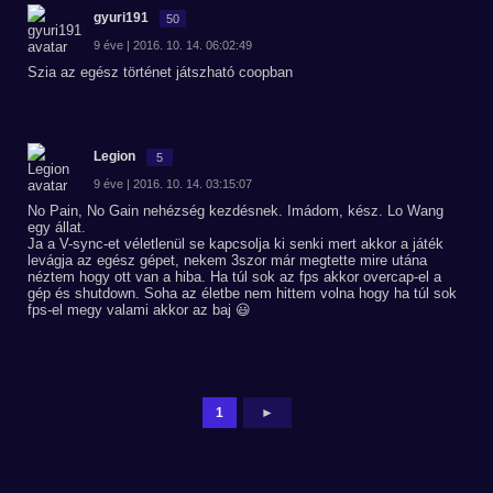
gyuri191
50
9 éve | 2016. 10. 14. 06:02:49
Szia az egész történet játszható coopban
Legion
5
9 éve | 2016. 10. 14. 03:15:07
No Pain, No Gain nehézség kezdésnek. Imádom, kész. Lo Wang
egy állat.
Ja a V-sync-et véletlenül se kapcsolja ki senki mert akkor a játék
levágja az egész gépet, nekem 3szor már megtette mire utána
néztem hogy ott van a hiba. Ha túl sok az fps akkor overcap-el a
gép és shutdown. Soha az életbe nem hittem volna hogy ha túl sok
fps-el megy valami akkor az baj 😃
1
►