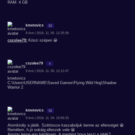
RAM: 4 GB
kmetovics
92
9 éve | 2016. 11. 05. 12:25:39
cszolee79:
Köszi szépen 😀
cszolee79
4
9 éve | 2016. 11. 05. 12:12:47
kmetovics
C:\Users\USERNAME\Saved Games\Flying Wild Hog\Shadow
Warrior 2
kmetovics
92
9 éve | 2016. 11. 04. 15:56:33
Atomkirály a játék. Szétössze kaszaboljuk benne az ellenséget 😀
Remélem, h jó sokáig elleszek vele 😀
Amúgy lenne egy kérdésem. A mentést hova teszi a játék?