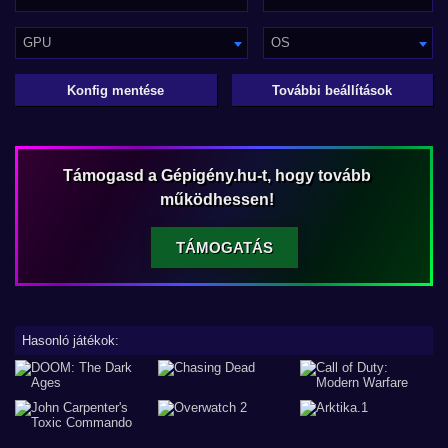
GPU
OS
Konfig mentése
További beállítások
Támogasd a Gépigény.hu-t, hogy tovább
működhessen!
TÁMOGATÁS
Hasonló játékok: