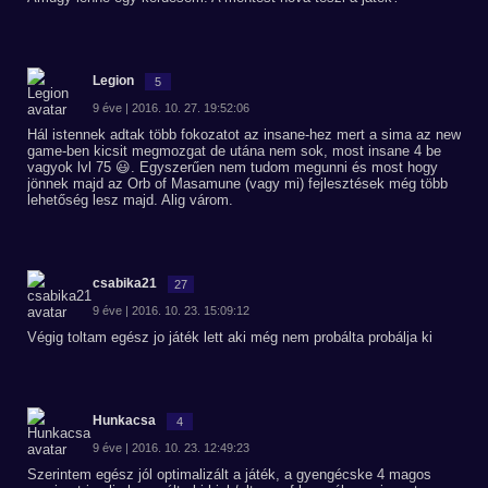
Legion
5
9 éve | 2016. 10. 27. 19:52:06
Hál istennek adtak több fokozatot az insane-hez mert a sima az new
game-ben kicsit megmozgat de utána nem sok, most insane 4 be
vagyok lvl 75 😃. Egyszerűen nem tudom megunni és most hogy
jönnek majd az Orb of Masamune (vagy mi) fejlesztések még több
lehetőség lesz majd. Alig várom.
csabika21
27
9 éve | 2016. 10. 23. 15:09:12
Végig toltam egész jo játék lett aki még nem probálta probálja ki
Hunkacsa
4
9 éve | 2016. 10. 23. 12:49:23
Szerintem egész jól optimalizált a játék, a gyengécske 4 magos