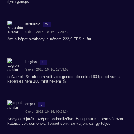
ilyen gondja.
Mizushio
74
9 éve | 2016. 10. 16. 17:35:42
Azt a képet akárhogy is nézem 222,9 FPS-el fut.
Legion
5
9 éve | 2016. 10. 16. 17:33:52
noNameFPS: ok nem volt vele gondod de neked 60 fps-ed van a
képen és nem 160 mint nekem 😃
ditpet
5
9 éve | 2016. 10. 16. 09:28:34
Nagyon jó játék, szépen optimalizálva. Hangulata mit sem változott,
katana, vér, démonok. Többet senki se várjon, ez így teljes.