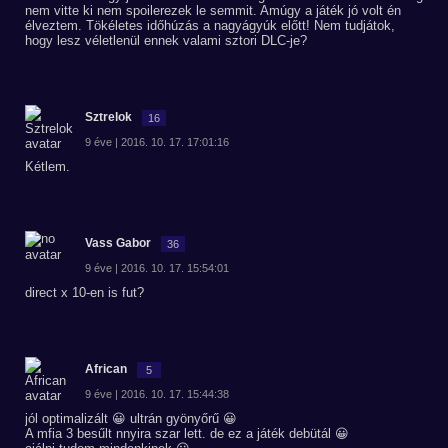
nem vitte ki nem spoilerezek le semmit. Amúgy a játék jó volt én
élveztem. Tökéletes időhúzás a nagyágyúk előtt! Nem tudjátok,
hogy lesz véletlenül ennek valami sztori DLC-je?
Sztrelok
16
9 éve | 2016. 10. 17. 17:01:16
Kétlem.
Vass Gabor
36
9 éve | 2016. 10. 17. 15:54:01
direct x 10-en is fut?
African
5
9 éve | 2016. 10. 17. 15:44:38
jól optimalizált 😀 ultrán gyönyőrű 😀
A mfia 3 besűlt nnyira szar lett. de ez a játék debütál 😀