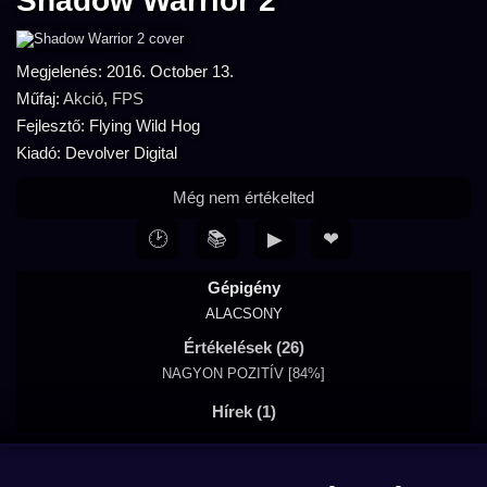
Shadow Warrior 2
Megjelenés: 2016. October 13.
Műfaj:
Akció
,
FPS
Fejlesztő: Flying Wild Hog
Kiadó: Devolver Digital
Még nem értékelted
🕑
📚
▶
❤
Gépigény
ALACSONY
Értékelések (26)
NAGYON POZITÍV [84%]
Hírek (1)