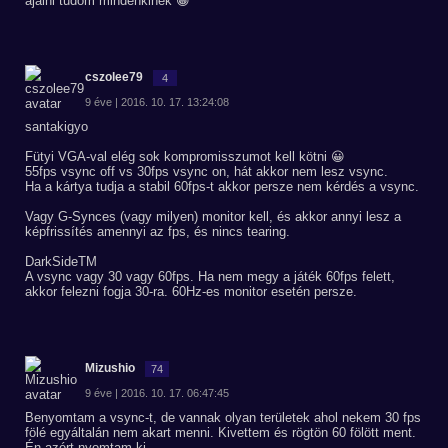
ajálni tudom mindenkinek 😀
cszolee79
4
9 éve | 2016. 10. 17. 13:24:08
santakigyo
Fütyi VGA-val elég sok kompromisszumot kell kötni 😀
55fps vsync off vs 30fps vsync on, hát akkor nem lesz vsync.
Ha a kártya tudja a stabil 60fps-t akkor persze nem kérdés a vsync.
Vagy G-Synces (vagy milyen) monitor kell, és akkor annyi lesz a
képfrissítés amennyi az fps, és nincs tearing.
DarkSideTM
A vsync vagy 30 vagy 60fps. Ha nem megy a játék 60fps felett,
akkor felezni fogja 30-ra. 60Hz-es monitor esetén persze.
Mizushio
74
9 éve | 2016. 10. 17. 06:47:45
Benyomtam a vsync-t, de vannak olyan területek ahol nekem 30 fps
fölé egyáltalán nem akart menni. Kivettem és rögtön 60 fölött ment.
Én azért nyomtam ki.