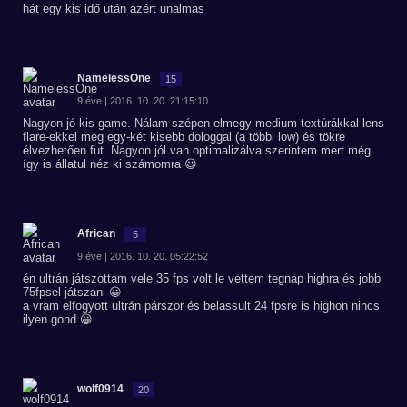
hát egy kis idő után azért unalmas
NamelessOne
15
9 éve | 2016. 10. 20. 21:15:10
Nagyon jó kis game. Nálam szépen elmegy medium textúrákkal lens
flare-ekkel meg egy-két kisebb dologgal (a többi low) és tökre
élvezhetően fut. Nagyon jól van optimalizálva szerintem mert még
így is állatul néz ki számomra 😃
African
5
9 éve | 2016. 10. 20. 05:22:52
én ultrán játszottam vele 35 fps volt le vettem tegnap highra és jobb
75fpsel játszani 😀
a vram elfogyott ultrán párszor és belassult 24 fpsre is highon nincs
ilyen gond 😀
wolf0914
20