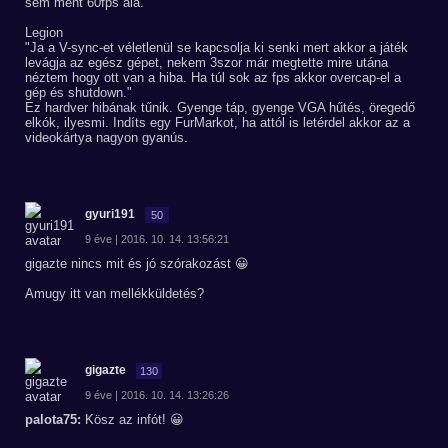
sem ment 60fps alá.
Legion
"Ja a V-sync-et véletlenül se kapcsolja ki senki mert akkor a játék
levágja az egész gépet, nekem 3szor már megtette mire utána
néztem hogy ott van a hiba. Ha túl sok az fps akkor overcap-el a
gép és shutdown."
Ez hardver hibának tűnik. Gyenge táp, gyenge VGA hűtés, öregedő
elkók, ilyesmi. Indíts egy FurMarkot, ha attól is letérdel akkor az a
videokártya nagyon gyanús.
gyuri191
50
9 éve | 2016. 10. 14. 13:56:21
gigazte nincs mit és jó szórakozást 😀
Amugy itt van mellékküldetés?
gigazte
130
9 éve | 2016. 10. 14. 13:26:26
palota75:
Kösz az infót! 😀