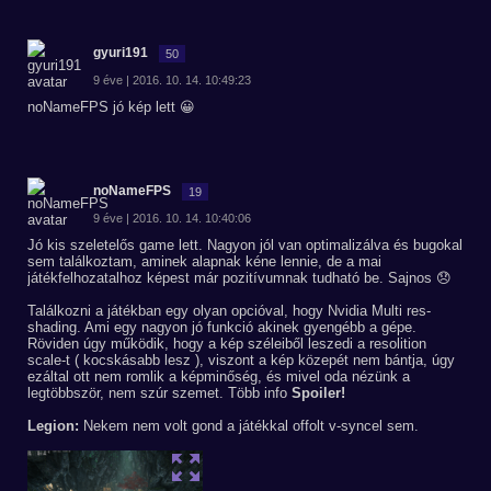
gyuri191
50
9 éve | 2016. 10. 14. 10:49:23
noNameFPS jó kép lett 😀
noNameFPS
19
9 éve | 2016. 10. 14. 10:40:06
Jó kis szeletelős game lett. Nagyon jól van optimalizálva és bugokal
sem találkoztam, aminek alapnak kéne lennie, de a mai
játékfelhozatalhoz képest már pozitívumnak tudható be. Sajnos 😞
Találkozni a játékban egy olyan opcióval, hogy Nvidia Multi res-
shading. Ami egy nagyon jó funkció akinek gyengébb a gépe.
Röviden úgy működik, hogy a kép széleiből leszedi a resolition
scale-t ( kocskásabb lesz ), viszont a kép közepét nem bántja, úgy
ezáltal ott nem romlik a képminőség, és mivel oda nézünk a
legtöbbször, nem szúr szemet. Több info
Spoiler!
Legion:
Nekem nem volt gond a játékkal offolt v-syncel sem.