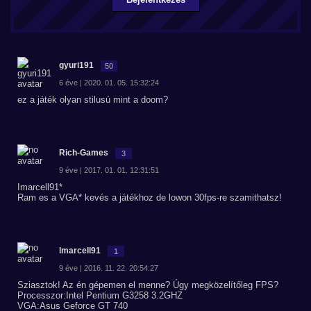
gyuri191
50
6 éve | 2020. 01. 05. 15:32:24
ez a játék olyan stilusú mint a doom?
Rich-Games
3
9 éve | 2017. 01. 01. 12:31:51
Imarcell91*
Ram es a VGA* kevés a játékhoz de lowon 30fps-re szamithatsz!
lmarcell91
1
9 éve | 2016. 11. 22. 20:54:27
Sziasztok! Az én gépemen el menne? Úgy megközelítőleg FPS?
Processzor:Intel Pentium G3258 3.2GHZ
VGA:Asus Geforce GT 740