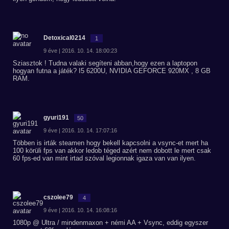
Detoxical0214
1
9 éve | 2016. 10. 14. 18:00:23
Sziasztok ! Tudna valaki segíteni abban,hogy ezen a laptopon
hogyan futna a játék? I5 6200U, NVIDIA GEFORCE 920MX , 8 GB
RAM.
gyuri191
50
9 éve | 2016. 10. 14. 17:07:16
Többen is irták steamen hogy bekell kapcsolni a vsync-et mert ha
100 körüli fps van akkor ledob téged azért nem dobott le mert csak
60 fps-ed van mint irtad szóval legionnak igaza van van ilyen.
cszolee79
4
9 éve | 2016. 10. 14. 16:08:16
1080p @ Ultra / mindenmaxon + némi AA + Vsync, eddig egyszer