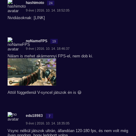
hashimoto
24
9 éve | 2016. 10. 14. 18:52:05
Nvidiásoknak: [LINK]
noNameFPS
19
9 éve | 2016. 10. 14. 18:46:37
Nálam is mehet akármennyi FPS-el, nem dob ki.
Attól függetlenül V-syncel játszok én is 😃
edu18983
7
9 éve | 2016. 10. 14. 18:35:05
Vsync nélkül játszok ultrán, állandóan 120-180 fps, és nem volt még
ilyen gondom, hogy ledobott volna.