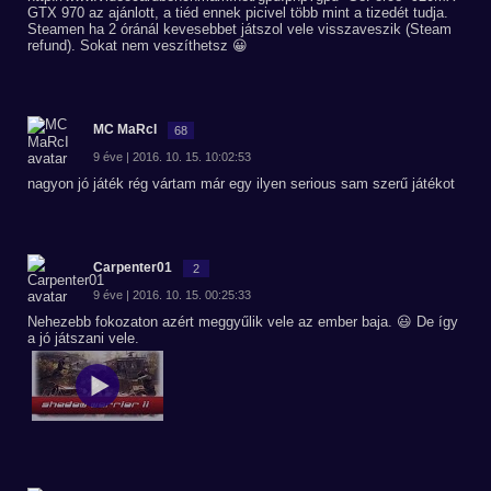
GTX 970 az ajánlott, a tiéd ennek picivel több mint a tizedét tudja.
Steamen ha 2 óránál kevesebbet játszol vele visszaveszik (Steam
refund). Sokat nem veszíthetsz 😀
MC MaRcI
68
9 éve | 2016. 10. 15. 10:02:53
nagyon jó játék rég vártam már egy ilyen serious sam szerű játékot
Carpenter01
2
9 éve | 2016. 10. 15. 00:25:33
Nehezebb fokozaton azért meggyűlik vele az ember baja. 😃 De így
a jó játszani vele.