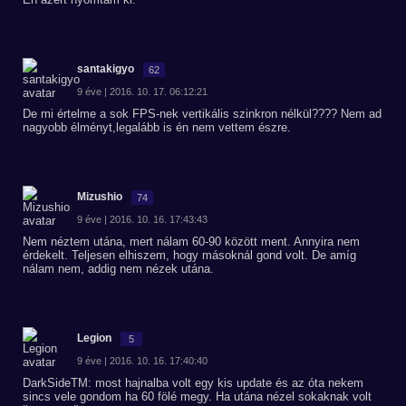
santakigyo
62
9 éve | 2016. 10. 17. 06:12:21
De mi értelme a sok FPS-nek vertikális szinkron nélkül???? Nem ad
nagyobb élményt,legalább is én nem vettem észre.
Mizushio
74
9 éve | 2016. 10. 16. 17:43:43
Nem néztem utána, mert nálam 60-90 között ment. Annyira nem
érdekelt. Teljesen elhiszem, hogy másoknál gond volt. De amíg
nálam nem, addig nem nézek utána.
Legion
5
9 éve | 2016. 10. 16. 17:40:40
DarkSideTM: most hajnalba volt egy kis update és az óta nekem
sincs vele gondom ha 60 fölé megy. Ha utána nézel sokaknak volt