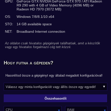
GPU:
GeForce GTX NVIDIA GeForce GTX 970 / ATI Radeon
R9 290 with 4 GB of Video Memory (4096 MB) or
Radeon HD 7970 (3072 MB)
OS:
Windows 7/8/8.1/10 x64
STO:
14 GB available space
NET:
Broadband Internet connection
Az oldalon csak hivatalos gépigények találhatóak, amit a készítők
vagy egy hivatalos forgalmazó cég tett közzé.
Hogy futna a gépeden?
Hasonlítsd össze a gépigényt egy általad megadott konfigurációval!
CPU
RAM