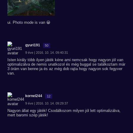
ui. Photo mode is van 😀
gyuri191
50
9 éve | 2016. 10. 14. 09:40:31
Isten király több ilyen játék kéne ami nemcsak hogy nagyon jól van
optimalizálva de nemis unatkozol és még buggal se találkoztam már
3 órám van benne ja és az még dob rajta hogy nagyon sok fegyver
van.
kornel244
12
9 éve | 2016. 10. 14. 09:29:37
Nagyon állat egy játék! Csodálkozom milyen jól lett optimalizálva,
mert baromi szép játék!