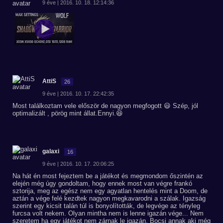
9 éve | 2016. 10. 18. 12:14:36
AttiS
26
9 éve | 2016. 10. 17. 22:42:35
Most találkoztam vele először de nagyon megfogott 😃 Szép, jól
optimalizált , pörög mint állat.Ennyi.😆
galaxi
16
9 éve | 2016. 10. 17. 20:06:25
Na hát én most fejeztem be a játékot és megmondom őszintén az
elején még úgy gondoltam, hogy ennek most van végre frankó
sztorija, meg az egész nem egy agyatlan hentelés mint a Doom, de
aztán a vége felé kezdtek nagyon megkavarodni a szálak. Igazság
szerint egy kicsit talán túl is bonyolították, de legvége az tényleg
furcsa volt nekem. Olyan mintha nem is lenne igazán vége... Nem
szeretem ha egy játékot nem zárnak le igazán. Bocsi annak aki még