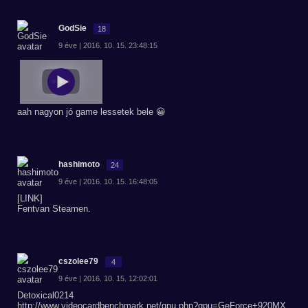
GodSie
18
9 éve | 2016. 10. 15. 23:48:15
aah nagyon jó game lessetek bele 😀
hashimoto
24
9 éve | 2016. 10. 15. 16:48:05
[LINK]
Fentvan Steamen.
cszolee79
4
9 éve | 2016. 10. 15. 12:02:01
Detoxical0214
http://www.videocardbenchmark.net/gpu.php?gpu=GeForce+920MX