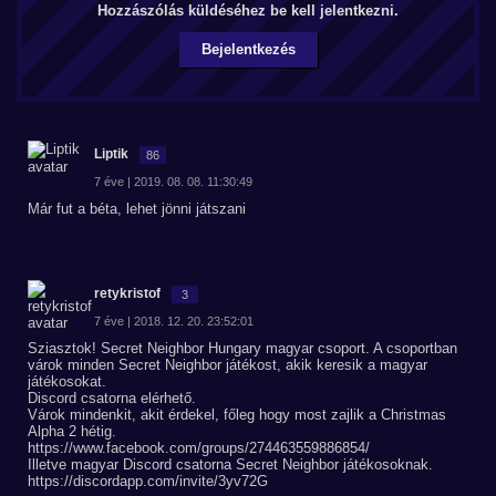
Hozzászólás küldéséhez be kell jelentkezni.
Bejelentkezés
Liptik
86
7 éve | 2019. 08. 08. 11:30:49
Már fut a béta, lehet jönni játszani
retykristof
3
7 éve | 2018. 12. 20. 23:52:01
Sziasztok! Secret Neighbor Hungary magyar csoport. A csoportban
várok minden Secret Neighbor játékost, akik keresik a magyar
játékosokat.
Discord csatorna elérhető.
Várok mindenkit, akit érdekel, főleg hogy most zajlik a Christmas
Alpha 2 hétig.
https://www.facebook.com/groups/274463559886854/
Illetve magyar Discord csatorna Secret Neighbor játékosoknak.
https://discordapp.com/invite/3yv72G