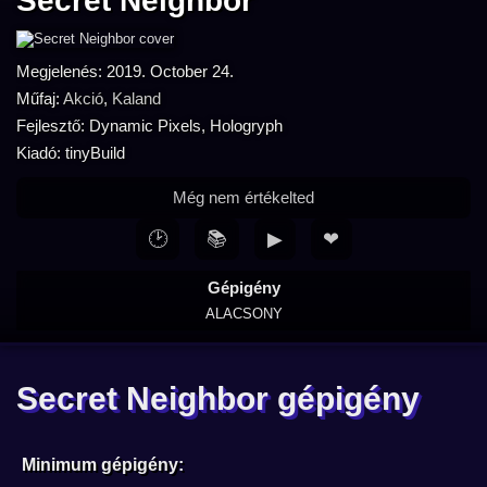
Secret Neighbor
Megjelenés: 2019. October 24.
Műfaj:
Akció
,
Kaland
Fejlesztő: Dynamic Pixels, Hologryph
Kiadó: tinyBuild
Még nem értékelted
🕑
📚
▶
❤
Gépigény
ALACSONY
Secret Neighbor gépigény
Minimum gépigény: