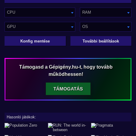
CPU
RAM
GPU
OS
Konfig mentése
További beállítások
Támogasd a Gépigény.hu-t, hogy tovább
működhessen!
TÁMOGATÁS
Hasonló játékok: