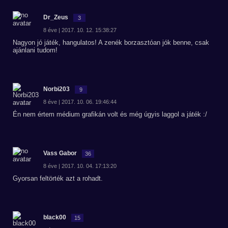
Dr_Zeus
3
8 éve | 2017. 10. 12. 15:38:27
Nagyon jó játék, hangulatos! A zenék borzasztóan jók benne, csak
ajánlani tudom!
Norbi203
9
8 éve | 2017. 10. 06. 19:46:44
Én nem értem médium grafikán volt és még úgyis laggol a játék :/
Vass Gabor
36
8 éve | 2017. 10. 04. 17:13:20
Gyorsan feltörték azt a rohadt.
black00
15