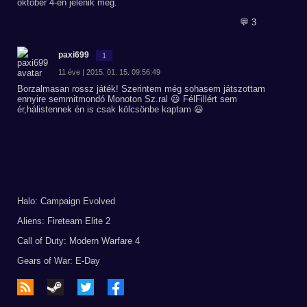
október 4-én jelenik meg.
💬 3
paxi699
1
11 éve | 2015. 01. 15. 09:56:49
Borzalmasan rossz játék! Szerintem még sohasem játszottam
ennyire semmitmondó Monoton Sz.ral 😃 FélFillért sem
ér,hálistennek én is csak kölcsönbe kaptam 😃
Halo: Campaign Evolved
Aliens: Fireteam Elite 2
Call of Duty: Modern Warfare 4
Gears of War: E-Day