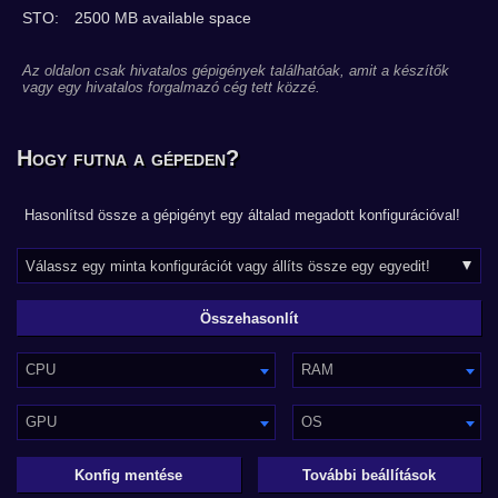
STO:
2500 MB available space
Az oldalon csak hivatalos gépigények találhatóak, amit a készítők
vagy egy hivatalos forgalmazó cég tett közzé.
Hogy futna a gépeden?
Hasonlítsd össze a gépigényt egy általad megadott konfigurációval!
CPU
RAM
GPU
OS
Konfig mentése
További beállítások