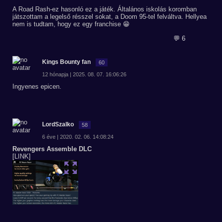
A Road Rash-ez hasonló ez a játék. Általános iskolás koromban
játszottam a legelső résszel sokat, a Doom 95-tel felváltva. Hellyea
nem is tudtam, hogy ez egy franchise 😁
💬 6
Kings Bounty fan
60
12 hónapja | 2025. 08. 07. 16:06:26
Ingyenes epicen.
LordSzalko
58
6 éve | 2020. 02. 06. 14:08:24
Revengers Assemble DLC
[LINK]