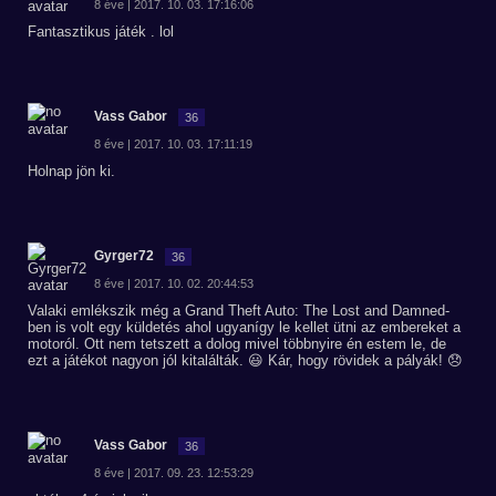
8 éve | 2017. 10. 03. 17:16:06
Fantasztikus játék . lol
Vass Gabor
36
8 éve | 2017. 10. 03. 17:11:19
Holnap jön ki.
Gyrger72
36
8 éve | 2017. 10. 02. 20:44:53
Valaki emlékszik még a Grand Theft Auto: The Lost and Damned-
ben is volt egy küldetés ahol ugyanígy le kellet ütni az embereket a
motoról. Ott nem tetszett a dolog mivel többnyire én estem le, de
ezt a játékot nagyon jól kitalálták. 😃 Kár, hogy rövidek a pályák! 😞
Vass Gabor
36
8 éve | 2017. 09. 23. 12:53:29