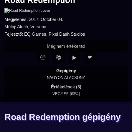
Road Redemption
Megjelenés: 2017. October 04.
Műfaj:
Akció
,
Verseny
Fejlesztő: EQ Games, Pixel Dash Studios
Még nem értékelted
🕑
📚
▶
❤
Gépigény
NAGYON ALACSONY
Értékelések (5)
VEGYES [63%]
Road Redemption gépigény