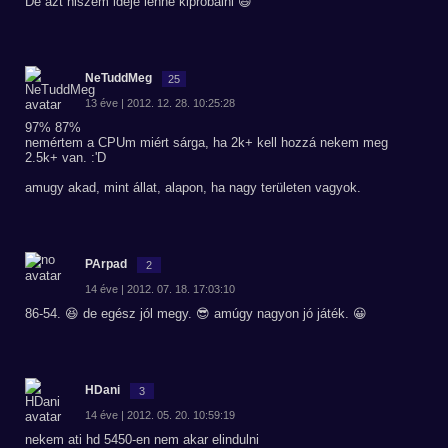
De azt hiszem ideje lenne kipróbálni 😃
NeTuddMeg
25
13 éve | 2012. 12. 28. 10:25:28
97% 87%
nemértem a CPUm miért sárga, ha 2k+ kell hozzá nekem meg
2.5k+ van. :'D
amugy akad, mint állat, alapon, ha nagy területen vagyok.
PArpad
2
14 éve | 2012. 07. 18. 17:03:10
86-54. 😆 de egész jól megy. 😎 amúgy nagyon jó játék. 😀
HDani
3
14 éve | 2012. 05. 20. 10:59:19
nekem ati hd 5450-en nem akar elindulni