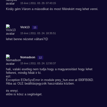
15 éve | 2011. 03. 29. 07:43:15
Király gém.Várom a másodikat és most fillérekért meg lehet venni.
Vick13
15
15 éve | 2011. 03. 24. 18:35:51
lehet benne nézetet váltani?😕
Nomadson
12
15 éve | 2011. 03. 24. 12:50:37
hali, valaki esetleg nem tudja hogy a magyarositást hogy lehet
feltenni, mindig hibát ir ki.
ezt:
Exception EOleSysError in module prey_hun.exe at 000FB06D.
Hiba az OLE beállitásjegyzék használata közben.
és ennyi.
előre is kösz a segitséget.