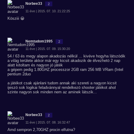
Norbee33
2
11 éve | 2015. 07. 10. 21:22:25
Kösziii 😀
Nemtudom1995
2
11 éve | 2015. 07. 09. 15:30:20
54 / 63 és megy alapon akadozás nélkül ... kivéve hogyha látszódik
a világ területe akkor már egy kicsit akadozik de élvezhetö 2 nap
alatt kitoltam és nagyon jó játék
a gépem pedig 1.80GHZ processzor 2GB ram 256 MB VRam (Intel
pentium 2duo
a játékot csak ajánlani tudom annak aki szereti a nagyon kicsit
ijeszö sok logikai feladvánnyal rendelkezö shooter játékot ahol
szinte nagyon sok minden nem az aminek látszik...
Norbee33
2
11 éve | 2015. 07. 08. 16:32:47
Amd sempron 2,70GHZ procin elfutna?