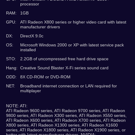
processor
RAM:
1GB
GPU:
ATI Radeon X800 series or higher video card with latest
manufacturer drivers
DX:
DirectX 9.0c
OS:
Microsoft Windows 2000 or XP with latest service pack
installed
STO:
2.2GB of uncompressed free hard drive space
Hang:
Creative Sound Blaster X-Fi series sound card
ODD:
8X CD-ROM or DVD-ROM
NET:
Broadband internet connection or LAN required for
multiplayer
NOTE: ATI:
ATI Radeon 9600 series, ATI Radeon 9700 series, ATI Radeon
9800 series, ATI Radeon X300 series, ATI Radeon X550 series,
ATI Radeon X600 series, ATI Radeon X700 series, ATI Radeon
X800 series, ATI Radeon X1300 series, ATI Radeon X1600
series, ATI Radeon X1800 series, ATI Radeon X1900 series, or
better with latest manufacturer drivers. NVIDIA: