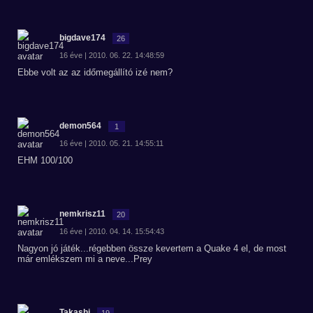
bigdave174
26
16 éve | 2010. 06. 22. 14:48:59
Ebbe volt az az időmegállító izé nem?
demon564
1
16 éve | 2010. 05. 21. 14:55:11
EHM 100/100
nemkrisz11
20
16 éve | 2010. 04. 14. 15:54:43
Nagyon jó játék...régebben össze kevertem a Quake 4 el, de most
már emlékszem mi a neve...Prey
Takashi
19