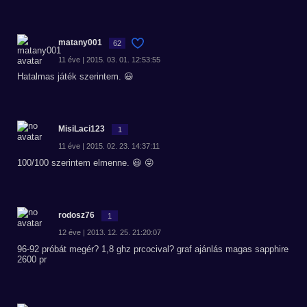
matany001
62
11 éve | 2015. 03. 01. 12:53:55
Hatalmas játék szerintem. 😃
MisiLaci123
1
11 éve | 2015. 02. 23. 14:37:11
100/100 szerintem elmenne. 😃 😜
rodosz76
1
12 éve | 2013. 12. 25. 21:20:07
96-92 próbát megér? 1,8 ghz prcocival? graf ajánlás magas sapphire
2600 pr