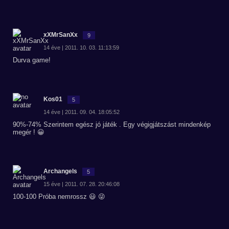
xXMrSanXx
9
14 éve | 2011. 10. 03. 11:13:59
Durva game!
Kos01
5
14 éve | 2011. 09. 04. 18:05:52
90%-74% Szerintem egész jó játék . Egy végigjátszást mindenkép
megér ! 😀
Archangels
5
15 éve | 2011. 07. 28. 20:46:08
100-100 Próba nemrossz 😃 😜