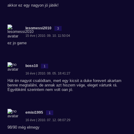
akkor ez egy nagyon jó játék!
lesomessi2010
3
15 éve | 2010. 09. 10. 11:50:04
ez jo game
boss10
1
16 éve | 2010. 08. 05. 18:41:27
Hát én nagyot csalódtam, mert egy kicsit a duke forevert akartam
benne megtalálni, de annak azt hiszem vége, eleget vártunk rá.
Egyébként szerintem nem volt oan jó.
emisi1995
1
16 éve | 2010. 07. 12. 08:07:29
98/90 még elmegy