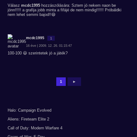
Válasz
mcdc1995
hozzászólására: Sztem jó nekem naon be
jönn!!!!! a grafija jobb minta a fifájé de nem mindig!!!!!! Próbáldki
nem lehet semmi bajod!!😆
mcdc1995
1
16 éve | 2009. 12. 26. 01:15:47
100-100 😃 szerintetek jó a játék?
1
►
Halo: Campaign Evolved
Aliens: Fireteam Elite 2
Call of Duty: Modern Warfare 4
Gears of War: E-Day