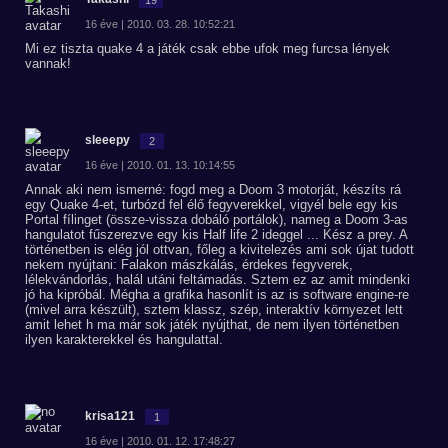
16 éve | 2010. 03. 28. 10:52:21
Mi ez tiszta quake 4 a játék csak ebbe ufok meg furcsa lények
vannak!
sleeepy
2
16 éve | 2010. 01. 13. 10:14:55
Annak aki nem ismerné: fogd meg a Doom 3 motorját, készíts rá
egy Quake 4-et, turbózd fel élő fegyverekkel, vigyél bele egy kis
Portal fílinget (össze-vissza dobáló portálok), nameg a Doom 3-as
hangulatot fűszerezve egy kis Half life 2 ideggel ... Kész a prey. A
történetben is elég jól ottvan, főleg a kivitelezés ami sok újat tudott
nekem nyújtani: Falakon mászkálás, érdekes fegyverek,
lélekvándorlás, halál utáni feltámadás. Sztem ez az amit mindenki
jó ha kipróbál. Mégha a grafika hasonlít is az is software engine-re
(mivel arra készült), sztem klassz, szép, interaktív környezet lett
amit lehet h ma már sok játék nyújthat, de nem ilyen történetben
ilyen karakterekkel és hangulattal.
krisa121
1
16 éve | 2010. 01. 12. 17:48:27