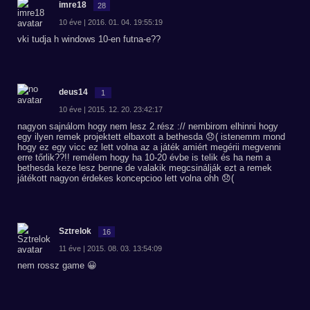
imre18
28
10 éve | 2016. 01. 04. 19:55:19
vki tudja h windows 10-en futna-e??
deus14
1
10 éve | 2015. 12. 20. 23:42:17
nagyon sajnálom hogy nem lesz 2.rész :// nembirom elhinni hogy
egy ilyen remek projektett elbaxott a bethesda 😞( istenemm mond
hogy ez egy vicc ez lett volna az a játék amiért megérii megvenni
erre tőrlik??!! remélem hogy ha 10-20 évbe is telik és ha nem a
bethesda keze lesz benne de valakik megcsinálják ezt a remek
játékott nagyon érdekes koncepcioo lett volna ohh 😞(
Sztrelok
16
11 éve | 2015. 08. 03. 13:54:09
nem rossz game 😀