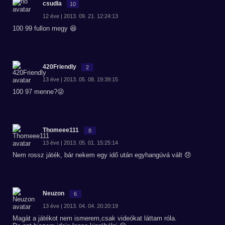
csudla
10
12 éve | 2013. 09. 21. 12:24:13
100 99 fullon megy 😆
420Friendly
2
13 éve | 2013. 05. 08. 19:39:15
100 97 menne?😜
Thomeee111
8
13 éve | 2013. 05. 01. 15:25:14
Nem rossz játék, bár nekem egy idő után egyhangúvá vált 😞
Neuzon
6
13 éve | 2013. 04. 04. 20:20:19
Magát a játékot nem ismerem,csak videókat láttam róla.