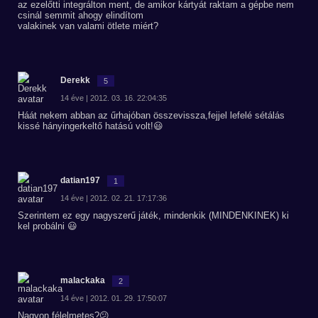
az ezelőtti integrálton ment, de amikor kártyát raktam a gépbe nem
csinál semmit ahogy elindítom
valakinek van valami ötlete miért?
Derekk
5
14 éve | 2012. 03. 16. 22:04:35
Háát nekem abban az űrhajóban összevissza,fejjel lefelé sétálás
kissé hányingerkeltő hatású volt!😃
datian197
1
14 éve | 2012. 02. 21. 17:17:36
Szerintem ez egy nagyszerű játék, mindenkik (MINDENKINEK) ki
kel probálni 😃
malackaka
2
14 éve | 2012. 01. 29. 17:50:07
Nagyon félelmetes?😕