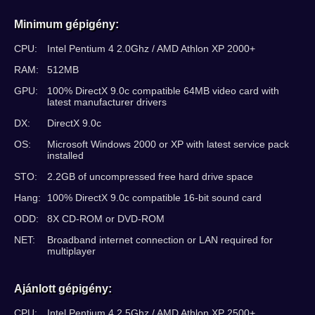
Minimum gépigény:
CPU:
Intel Pentium 4 2.0Ghz / AMD Athlon XP 2000+
RAM:
512MB
GPU:
100% DirectX 9.0c compatible 64MB video card with
latest manufacturer drivers
DX:
DirectX 9.0c
OS:
Microsoft Windows 2000 or XP with latest service pack
installed
STO:
2.2GB of uncompressed free hard drive space
Hang:
100% DirectX 9.0c compatible 16-bit sound card
ODD:
8X CD-ROM or DVD-ROM
NET:
Broadband internet connection or LAN required for
multiplayer
Ajánlott gépigény:
CPU:
Intel Pentium 4 2.5Ghz / AMD Athlon XP 2500+