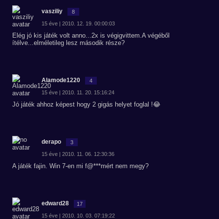
vasziliy
8
15 éve | 2010. 12. 19. 00:00:03
Elég jó kis játék volt anno...2x is végigvittem.A végéből
ítélve...elméletileg lesz második része?
Alamode1220
4
15 éve | 2010. 11. 20. 15:16:24
Jó játék ahhoz képest hogy 2 gigás helyet foglal !😂
derapo
3
15 éve | 2010. 11. 06. 12:30:36
A játék fajin. Win 7-en mi f@***mért nem megy?
edward28
17
15 éve | 2010. 10. 03. 07:19:22