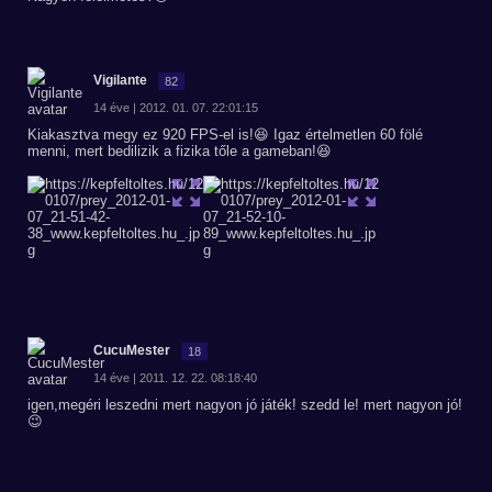
Vigilante
82
14 éve | 2012. 01. 07. 22:01:15
Kiakasztva megy ez 920 FPS-el is!😆 Igaz értelmetlen 60 fölé
menni, mert bedilizik a fizika tőle a gameban!😆
CucuMester
18
14 éve | 2011. 12. 22. 08:18:40
igen,megéri leszedni mert nagyon jó játék! szedd le! mert nagyon jó!
😉