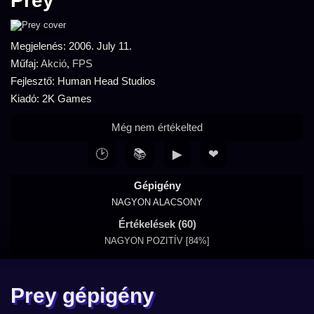
Prey
Megjelenés: 2006. July 11.
Műfaj:
Akció
,
FPS
Fejlesztő: Human Head Studios
Kiadó: 2K Games
Még nem értékelted
🕑
📚
▶
❤
Gépigény
NAGYON ALACSONY
Értékelések (60)
NAGYON POZITÍV [84%]
Prey gépigény