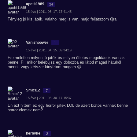
apetit1989
24
15 éve | 2011. 06. 17. 17:41:45
Tényleg jó kis játék. Valahol meg is van, majd feljátszom újra
Vanishpower
1
15 éve | 2011. 04. 15. 09:34:19
Eszméletlen milyen jó játék és milyen ötletes megoldások vannak
benne. Pl: mikor belebújsz egy dobozba és látod magad hátulról
menni, vagy kétszer kinyírtam magam 😃
Smici12
7
15 éve | 2011. 03. 30. 17:15:37
Én azt hittem ez egy horror játék LOL de azért biztos vannak benne
horror elemek nem?
herbyke
2