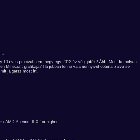
:37
egy 10 éves procival nem megy egy 2012 év végi játék? Áhh. Most komolyan
yen Minecraft grafikája? Ha jobban lenne valamennyivel optimalizálva se
t jajgatsz most itt.
er / AMD Phenom II X2 or higher