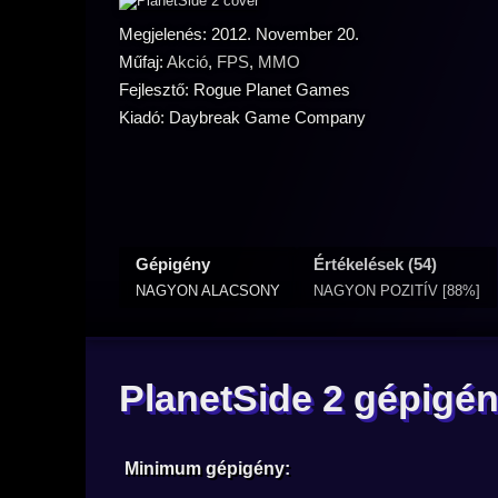
Megjelenés: 2012. November 20.
Műfaj:
Akció
,
FPS
,
MMO
Fejlesztő: Rogue Planet Games
Kiadó: Daybreak Game Company
Gépigény
Értékelések (54)
NAGYON ALACSONY
NAGYON POZITÍV [88%]
PlanetSide 2 gépigé
Minimum gépigény: