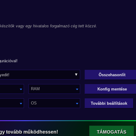
 készítők vagy egy hivatalos forgalmazó cég tett közzé.
urációval!
RAM
Konfig mentése
OS
További beállítások
ogy tovább működhessen!
TÁMOGATÁS