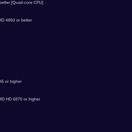
 better [Quad-core CPU]
HD 4850 or better
X6 or higher
AMD HD 6870 or higher