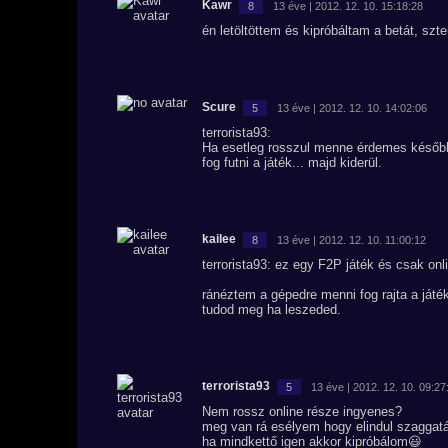
Kawr
8
13 éve | 2012. 12. 10. 15:18:28
én letöltöttem és kipróbáltam a betát, sz
Scure
5
13 éve | 2012. 12. 10. 14:02:06
terrorista93:
Ha esetleg rosszul menne érdemes később 
fog futni a játék... majd kiderül.
kailee
8
13 éve | 2012. 12. 10. 11:00:12
terrorista93: ez egy F2P játék és csak onli
ránéztem a gépedre menni fog rajta a játé
tudod meg ha leszeded.
terrorista93
5
13 éve | 2012. 12. 10. 09:27
Nem rossz online része ingyenes?
meg van rá esélyem hogy elindul szaggatá
ha mindkettő igen akkor kipróbálom😃