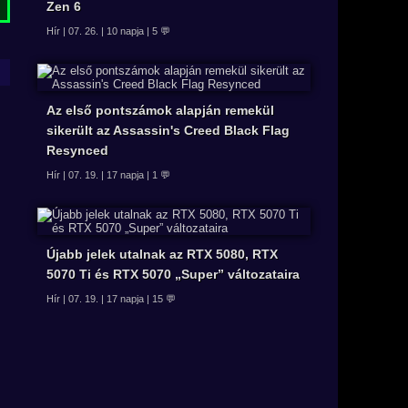
Zen 6
Hír | 07. 26. | 10 napja | 5 💬
Az első pontszámok alapján remekül
sikerült az Assassin's Creed Black Flag
Resynced
Hír | 07. 19. | 17 napja | 1 💬
Újabb jelek utalnak az RTX 5080, RTX
5070 Ti és RTX 5070 „Super” változataira
Hír | 07. 19. | 17 napja | 15 💬