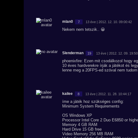
mlan0
7
13 éve | 2012. 12. 10. 09:00:42
Nekem nem tetszik.. 😀
Slenderman
19
13 éve | 2012. 12. 09. 19:50
phoenixfire: Ezen mit csodálkozol hogy 
10 éves hardverekre írják a játékot és leg
lenne meg a 20FPS-ed szóval nem tudom mi
kailee
8
13 éve | 2012. 11. 28. 10:44:17
íme a játék hoz szükséges config:
Minimum System Requirements
OS Windows XP
Processor Intel Core 2 Duo E6850 or high
Memory 4 GB RAM
Hard Drive 15 GB free
Video Memory 256 MB RAM