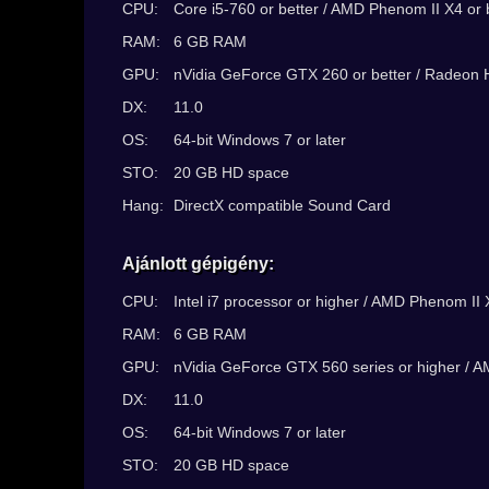
CPU:
Core i5-760 or better / AMD Phenom II X4 or
RAM:
6 GB RAM
GPU:
nVidia GeForce GTX 260 or better / Radeon 
DX:
11.0
OS:
64-bit Windows 7 or later
STO:
20 GB HD space
Hang:
DirectX compatible Sound Card
Ajánlott gépigény:
CPU:
Intel i7 processor or higher / AMD Phenom II 
RAM:
6 GB RAM
GPU:
nVidia GeForce GTX 560 series or higher / 
DX:
11.0
OS:
64-bit Windows 7 or later
STO:
20 GB HD space