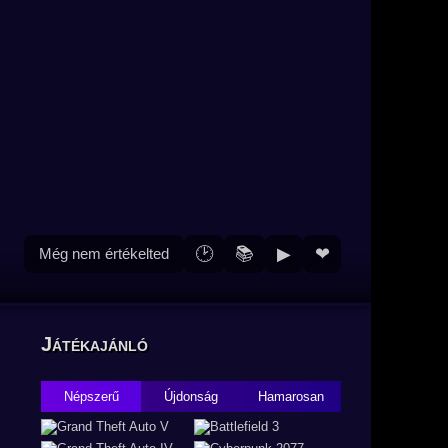
🕑
📚
▶
❤
Még nem értékelted
Játékajánló
Népszerű
Újdonság
Hamarosan