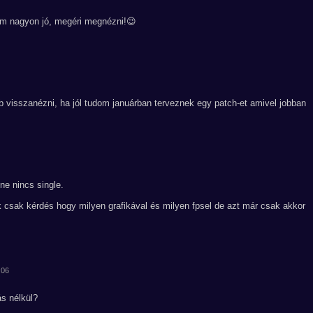
tem nagyon jó, megéri megnézni!😉
visszanézni, ha jól tudom januárban terveznek egy patch-et amivel jobban
ne nincs single.
k csak kérdés hogy milyen grafikával és milyen fpsel de azt már csak akkor
:06
s nélkül?