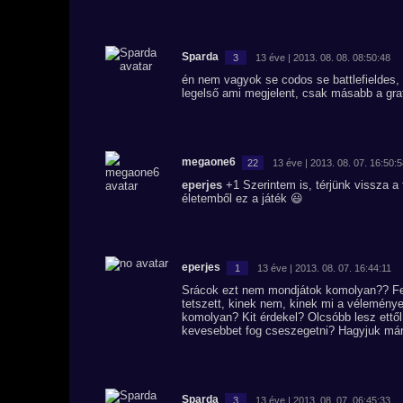
Sparda
3
13 éve | 2013. 08. 08. 08:50:48
én nem vagyok se codos se battlefieldes,
legelső ami megjelent, csak másabb a graf
megaone6
22
13 éve | 2013. 08. 07. 16:50:
eperjes
+1 Szerintem is, térjünk vissza a
életemből ez a játék 😃
eperjes
1
13 éve | 2013. 08. 07. 16:44:11
Srácok ezt nem mondjátok komolyan?? Felj
tetszett, kinek nem, kinek mi a véleménye,
komolyan? Kit érdekel? Olcsóbb lesz ettől
kevesebbet fog cseszegetni? Hagyjuk már
Sparda
3
13 éve | 2013. 08. 07. 06:45:33