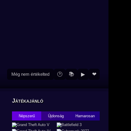
🕑
📚
▶
❤
Még nem értékelted
Játékajánló
Népszerű
Újdonság
Hamarosan