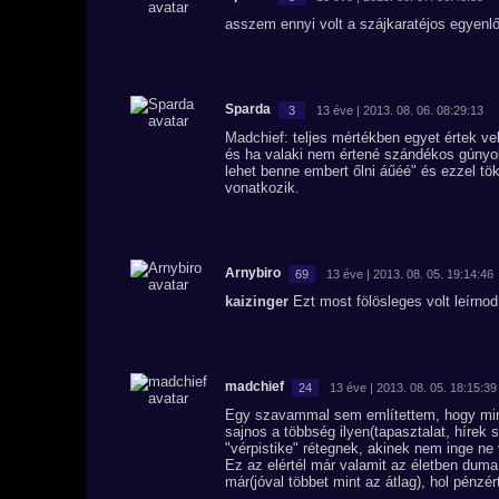
asszem ennyi volt a szájkaratéjos egyenlő
Sparda
3
13 éve | 2013. 08. 06. 08:29:13
Madchief: teljes mértékben egyet értek vel
és ha valaki nem értené szándékos gúnyol
lehet benne embert őlni áűéé" és ezzel tök
vonatkozik.
Arnybiro
69
13 éve | 2013. 08. 05. 19:14:46
kaizinger
Ezt most fölösleges volt leírnod
madchief
24
13 éve | 2013. 08. 05. 18:15:39
Egy szavammal sem említettem, hogy mind
sajnos a többség ilyen(tapasztalat, hírek
"vérpistike" rétegnek, akinek nem inge ne
Ez az elértél már valamit az életben dum
már(jóval többet mint az átlag), hol pénzér