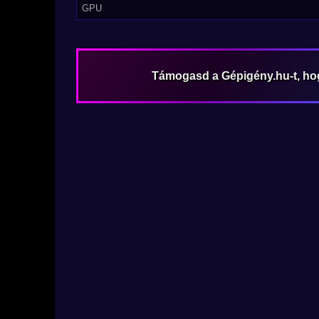
GPU
Támogasd a Gépigény.hu-t, h