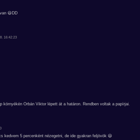
b van 😃DD
08. 16:42:23
 környékén Orbán Viktor lépett át a határon. Rendben voltak a papírjai.
00
incs kedvem 5 percenként nézegetni, de ide gyakran feljövök 😃