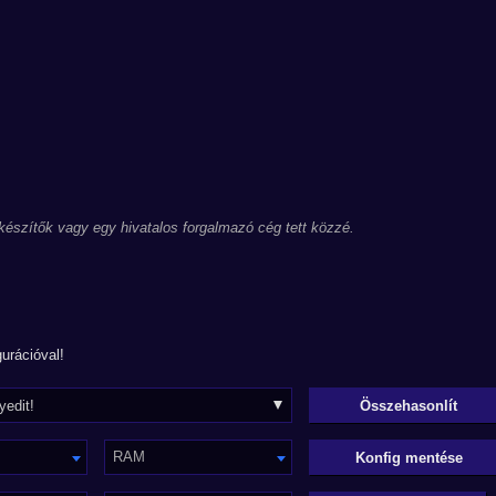
 készítők vagy egy hivatalos forgalmazó cég tett közzé.
urációval!
RAM
Konfig mentése