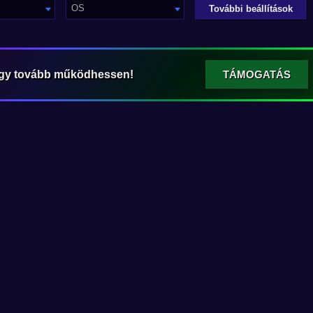
OS
További beállítások
ogy tovább működhessen!
TÁMOGATÁS