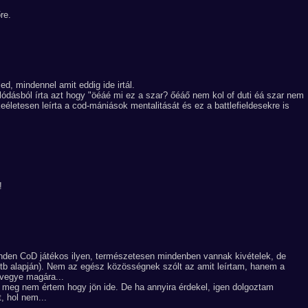
re.
ed, mindennel amit eddig ide irtál.
ódásból írta azt hogy "öéáé mi ez a szar? őéáő nem kol of duti éá szar nem
eéletesen leírta a cod-mániások mentalitását és ez a battlefieldesekre is
!
en CoD játékos ilyen, természetesen mindenben vannak kivételek, de
 stb alapján). Nem az egész közösségnek szólt az amit leírtam, hanem a
 vegye magára...
a meg nem értem hogy jön ide. De ha annyira érdekel, igen dolgoztam
t, hol nem...