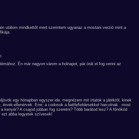
 én utálom mindkettőt mert szerintem ugyanaz a mostani verzió mint a
ikája.
58
 témához. Én már nagyon várom a holnapot, pár órát el fog venni az
övök egy hónapban egyszer ide, megnézem mit írtatok a játékról, kinek
 érvek-ellenérvek. Erre: a codosok a battlefieldesekkel harcolnak...most
 a kenyér? A csajod jobban fog szeretni? Több barátod lesz? A főnököd
 ezt abba legyetek szívesek!