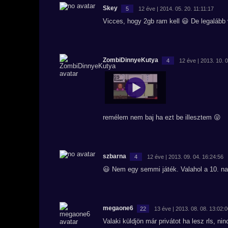
Skey
5
12 éve | 2014. 05. 20. 11:11:17
Vicces, hogy 2gb ram kell 😃 De legaláb
ZombiDinnyeKutya
4
12 éve | 2013. 10. 
remélem nem baj ha ezt be illesztem 😜
szbarna
4
12 éve | 2013. 09. 04. 16:24:56
😃 Nem egy semmi játék. Valahol a 10. nap
megaone6
22
13 éve | 2013. 08. 08. 13:02:
Valaki küldjön már privátot ha lesz rls, n