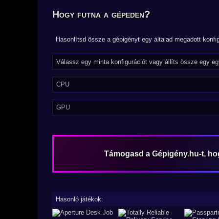
Hogy futna a gépeden?
Hasonlítsd össze a gépigényt egy általad megadott konfig
CPU
GPU
Támogasd a Gépigény.hu-t, h
Hasonló játékok: