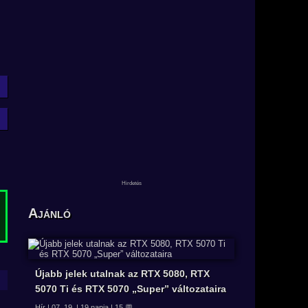
Ajánló
Újabb jelek utalnak az RTX 5080, RTX
5070 Ti és RTX 5070 „Super” változataira
Hír | 07. 19. | 19 napja | 15 💬