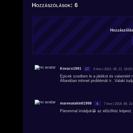
Hozzászólások: 6
Hozzászólás 
Kovacs1991
17
5 éve | 2021. 06. 21. 18:03
Epicek szedtem le a játékot és valamiér
Állandóan intirnet problémát ír...Valaki tud
mareeatakin01998
6
7 éve | 2018. 08. 10
Párommal imádjuk😀 az előzőhöz képest, 