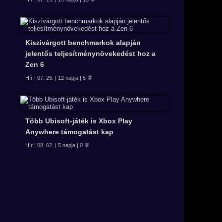
Kiszivárgott benchmarkok alapján
jelentős teljesítménynövekedést hoz a
Zen 6
Hír | 07. 26. | 12 napja | 5 💬
Több Ubisoft-játék is Xbox Play
Anywhere támogatást kap
Hír | 08. 02. | 5 napja | 0 💬