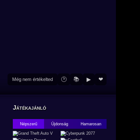
🕑
📚
▶
❤
Még nem értékelted
Játékajánló
Népszerű
Újdonság
Hamarosan