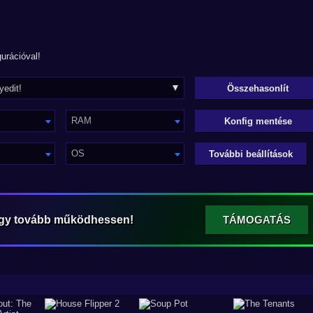
urációval!
RAM
Konfig mentése
OS
További beállítások
ogy tovább működhessen!
TÁMOGATÁS