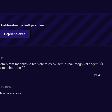
küldéséhez be kell jelentkezni.
Bejelentkezés
:09
t nem bírom meghívni a testvéreim és ők sem bírnak meghívni engem 😞
ja mi lehet a baj??
💬 4
. 15:18:37
hozza a szintet.