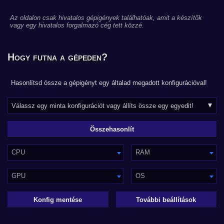
Az oldalon csak hivatalos gépigények találhatóak, amit a készítők
vagy egy hivatalos forgalmazó cég tett közzé.
Hogy futna a gépeden?
Hasonlítsd össze a gépigényt egy általad megadott konfigurációval!
CPU
RAM
GPU
OS
Konfig mentése
További beállítások