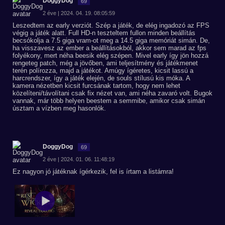
DoggyDog
69
2 éve | 2024. 04. 19. 08:05:59
Leszedtem az early verziót. Szép a játék, de elég ingadozó az FPS
végig a játék alatt. Full HD-n teszteltem fullon minden beállítás
becsókolja a 7.5 giga vram-ot meg a 14.5 giga memóriát simán. De,
ha visszavesz az ember a beállításokból, akkor sem marad az fps
folyékony, mert néha beesik elég szépen. Mivel early így jön hozzá
rengeteg patch, még a jövőben, ami teljesítmény és játékmenet
terén polírozza, majd a játékot. Amúgy ígéretes, kicsit lassú a
harcrendszer, így a játék elején, de souls stílusú kis móka. A
kamera nézetben kicsit furcsának tartom, hogy nem lehet
közelíteni/távolítani csak fix nézet van, ami néha zavaró volt. Bugok
vannak, már több helyen beestem a semmibe, amikor csak simán
úsztam a vízben meg hasonlók.
DoggyDog
69
2 éve | 2024. 01. 06. 11:48:19
Ez nagyon jó játéknak ígérkezik, fel is írtam a listámra!