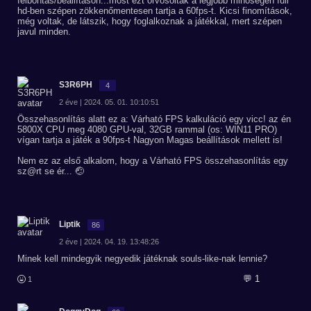
felbontás/beállításon...most ezt orvosolták a legjobb minőségen full
hd-ben szépen zökkenőmentesen tartja a 60fps-t. Kicsi finomítások,
még voltak, de látszik, hogy foglalkoznak a játékkal, mert szépen
javul minden.
S3R6PH
4
2 éve | 2024. 05. 01. 10:10:51
Összehasonlítás alatt ez a: Várható FPS kalkuláció egy vicc! az én
5800X CPU meg 4080 GPU-val, 32GB rammal (os: WIN11 PRO)
vígan tartja a játék a 90fps-t Nagyon Magas beállítások mellett is!
Nem ez az első alkalom, hogy a Várható FPS összehasonlítás egy
sz@rt se ér... 🤕
Liptik
86
2 éve | 2024. 04. 19. 13:48:26
Minek kell mindegyik negyedik játéknak souls-like-nak lennie?
💬 1
1