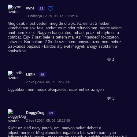
vyne
83
11 hónapja | 2025. 08. 12. 18:58:14
Meg csak most vettem meg de orulok. Az elmult 2 hetben
kiprobaltam sok fele jatekot es mindet refundoltam. Vegre valami
amit nem kellet. Nagyon hangulatos, rohadt jo az art style es a
combat. Egy 7 orat bele is tettem ma. Az "intended" fokozaton
jatszom. Bar haltam 2-3x de szerintem annyira azert nem nehez.
Szokasos pajzsos - kardos style-al megyek ahogy szoktam a
soulsoknal.
💬 4
Liptik
86
2 éve | 2024. 05. 09. 15:55:06
Egyébként nem rossz elképzelés, csak nehéz az igen
💬 3
DoggyDog
69
2 éve | 2024. 05. 06. 18:28:59
Kijött az első nagy patch, ami nagyon sokat dobott a
teljesítményen. Megjelenéskor ingadozó fps szinte bármilyen