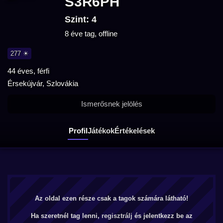
S3R6PH
Szint: 4
8 éve tag, offline
277 ☀
44 éves, férfi
Érsekújvár, Szlovákia
Ismerősnek jelölés
Profil
Játékok
Értékelések
Az oldal ezen része csak a tagok számára látható!
Ha szeretnél tag lenni,
regisztrálj
és jelentkezz be az