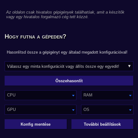
Az oldalon csak hivatalos gépigények találhatóak, amit a készítők
vagy egy hivatalos forgalmazó cég tett közzé.
Hogy futna a gépeden?
Hasonlítsd össze a gépigényt egy általad megadott konfigurációval!
CPU
RAM
GPU
OS
Konfig mentése
További beállítások