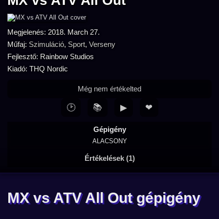
MX vs ATV All Out
Megjelenés: 2018. March 27.
Műfaj:
Szimuláció
,
Sport
,
Verseny
Fejlesztő: Rainbow Studios
Kiadó: THQ Nordic
Még nem értékelted
🕑
📚
▶
❤
Gépigény
ALACSONY
Értékelések (1)
MX vs ATV All Out gépigény