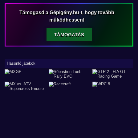
Támogasd a Gépigény.hu-t, hogy tovább
működhessen!
TÁMOGATÁS
Hasonló játékok: