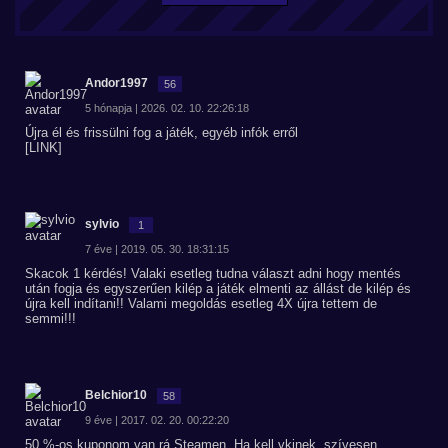
Andor1997
56
5 hónapja | 2026. 02. 10. 22:26:18
Újra él és frissülni fog a játék, egyéb infók erről
[LINK]
sylvio
1
7 éve | 2019. 05. 30. 18:31:15
Skacok 1 kérdés! Valaki esetleg tudna választ adni hogy mentés
után fogja és egyszerűen kilép a játék elmenti az állást de kilép és
újra kell indítani!! Valami megoldás esetleg 4X újra tettem de
semmi!!!
Belchior10
58
9 éve | 2017. 02. 20. 00:22:20
50 %-os kuponom van rá Steamen. Ha kell vkinek, szívesen