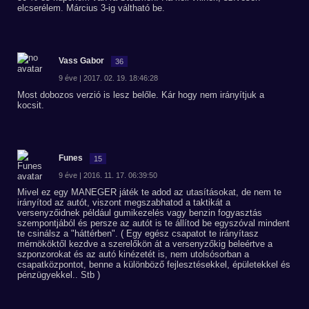
elcserélem. Március 3-ig váltható be.
Vass Gabor
36
9 éve | 2017. 02. 19. 18:46:28
Most dobozos verzió is lesz belőle. Kár hogy nem irányítjuk a
kocsit.
Funes
15
9 éve | 2016. 11. 17. 06:39:50
Mivel ez egy MANEGER játék te adod az utasításokat, de nem te
irányítod az autót, viszont megszabhatod a taktikát a
versenyzőidnek például gumikezelés vagy benzin fogyasztás
szempontjából és persze az autót is te állítod be egyszóval mindent
te csinálsz a "háttérben". ( Egy egész csapatot te irányítasz
mérnököktől kezdve a szerelőkön át a versenyzőkig beleértve a
szponzorokat és az autó kinézetét is, nem utolsósorban a
csapatközpontot, benne a különböző fejlesztésekkel, épületekkel és
pénzügyekkel.. Stb )