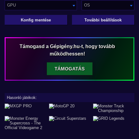
GPU
OS
Konfig mentése
További beállítások
Támogasd a Gépigény.hu-t, hogy tovább
működhessen!
TÁMOGATÁS
Hasonló játékok: