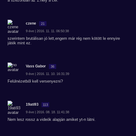
a szezonban az 1.hely a cél.
czene
21
9 éve | 2016. 11. 11. 06:50:38
szerintem brutálisan jó lett,engem már rég nem kötött le ennyire
játék mint ez.
Vass Gabor
36
9 éve | 2016. 11. 10. 16:31:39
Felülnézetből kell versenyezni?
19ati93
113
9 éve | 2016. 08. 18. 11:41:38
Nem lesz rossz a videók alapján amiket yt-n látni.