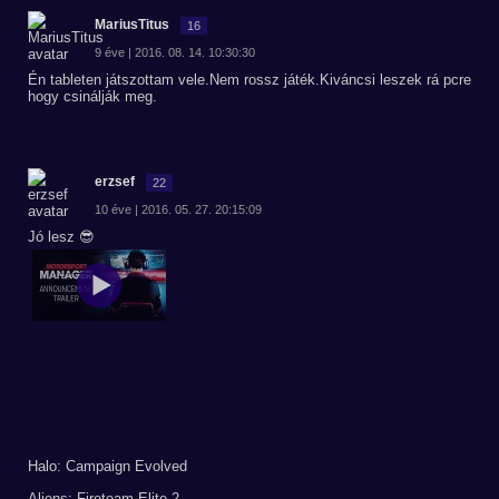
MariusTitus
16
9 éve | 2016. 08. 14. 10:30:30
Én tableten játszottam vele.Nem rossz játék.Kiváncsi leszek rá pcre
hogy csinálják meg.
erzsef
22
10 éve | 2016. 05. 27. 20:15:09
Jó lesz 😎
Halo: Campaign Evolved
Aliens: Fireteam Elite 2