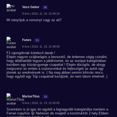
Vass Gabor
36
9 éve | 2016. 11. 16. 22:49:19
Mi irányítjuk a versenyt vagy az ail?
Funes
15
9 éve | 2016. 11. 16. 21:48:59
F1 rajongóknak kötelező darab !
Elején nagyon szájbarágós a bevezető, de érdemes végig csinálni,
hogy átláthatóbb legyen a játékmenet, én az európai kategóriában
kezdtem egy közép-gyenge csapattal ! Elején döcögős, de ahogy
megszerzi az ember a szponzorokat és fejlesztgeti az autót úgy
jönnek az eredmények is. ( Na meg abban semmi kihívás nincs,
hogy egyből egy Top csapatnál kezdjünk, én nem látom értelmét. )
MariusTitus
16
9 éve | 2016. 11. 13. 21:05:05
Szerintem is jó igaz én egybōl a legnagyobb kategóriába mentem a
Ferrari copyhoz 😃 Nehezen de meglett a konstruktőri 2.hely.Ebben