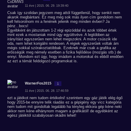
11 éve | 2015. 06. 29. 19:39:40
Csak így szolidan jegyzem meg attól függetlenül, hogy senkit nem
akarok megbántani. Ez meg még sok más ilyen cím gondolom nem
kell felsorolnom mi a fenének jelenik meg minden évben? Ja
pénz...bocs!
Egyébként én játszottam 1-2 régi epizóddal és azok többet értek
mint ezek a mostaniak mind úgy együttvéve. A legtöbben az
irányítást egyszerűen nem lehet megszokni. A motor csúszik ide
oda, nem lehet korigálni rendesen. A régiek egyszerűek voltak ám
mégis sokkal szórakoztatóbbak. Ezeknek már csak a grafika az
erősségük meg némely esetben a fizika fejlődése (mozgás stb.) de
ennyi. Mondom ezt úgy, hogy imádom a motorokat és ebből eredően
az ezt a témát feldolgozó programokat is.
WarnerFos2015
1
11 éve | 2015. 06. 28. 17:46:59
ezt a játékot nem tudom értékelni! szerintem egy gáz játék elég égő
hogy 2015-be ennyire telik ráadás ez a gépigény egy vicc kategória
nem tudom mit gondoltak legalább ha tényleg ekkora gép kéne neki
akkor nem kéne elhánynom magam a grafikától! de egyébként az
egész játéktól szabályosan okádni lehet!