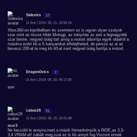
Sidexixs
17
11 éve | 2015. 06. 21. 10:56:14
Xbox360-on kipróbáltam és szerintem ez is ugyan olyan szutyok
szar mint az össze többi Motogp, az irányítás az ami a legnagyobb
szar benne, negyed óráig tart amíg a motort átborítja egyik oldalról a
másikra ezért kb a S kanyarokat elfelejtheted, de persze az ai az
beveszi 200-al te meg kb 60-al mert negyed óráig borítja a motort.
DragonOvics
2
11 éve | 2015. 06. 20. 08:17:05
ase
cabus26
51
11 éve | 2015. 06. 15. 10:21:08
mor3
Ne becsüld le annyira,mert a másik förmedvényük,a RIDE,az 3,3-
3,4 VRAM-ot! zabált meg,szal ez is kb annyit fog.Viszont ennek