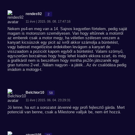
rendes92
2
11 éve | 2015. 06. 08. 17:47:16
Nekem ps4-en meg van a 14. Sajnos kegyetlen förtelem, pedig saját
magam is motorozom személyesen. Van hogy eltűnnek a motorról
az emberek csak a motor megy, ha véletlen szélesen veszem a
kanyart kicsúszok egy picit az ivről akkor számolja a büntetést,
vagy baleset megelőzése érdekében levágom a kanyart de
visszaadom a poziciót kapom egyből a büntetést. Valami szörnyű,
egyszerűen borzalmas hogy hogy lehet kiadni ekkora szart, és még
a grafikáról nem is beszéltem hogy mintha ps2őn játszanék egy
gran turismo 2-vel...Nálam nagyon - a játék...Az év csalódása pedig
imádom a motogp-t.
Belchior10
58
11 éve | 2015. 06. 04. 23:29:31
Jó lenne, ha ezt a sorozatot átvenné egy profi fejlesztő gárda. Mert
potenciál van benne, csak a Milestone valljuk be, nem ért hozzá.