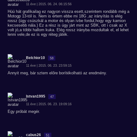
11 éve | 2015. 06. 24. 06:15:56
Húú hát grafikailag ez nagyon vissza esett,szerintem rondább még a
Motogp 13-tól is. Nem is értem ebbe mi 18G ,az irányítás is elég
rossz (úgy csúszkál a motor és olyan ívbe fordul,hogy egy kamion
kecsesebb nála.) Ez a rész is úgy járt mint az SBK, ott i csak az X
volt jó,a többi hallom kuka. Elég rossz irányba mozdultak el, el lehet
lenni vele,de ez is egy réteg játék.
Belchior10
58
11 éve | 2015. 06. 23. 23:59:15
Annyit meg, bár sztem előre borítékolható az eredmény.
Istvan1995
47
11 éve | 2015. 06. 23. 19:09:16
Egy próbát megér.
cabus26
51