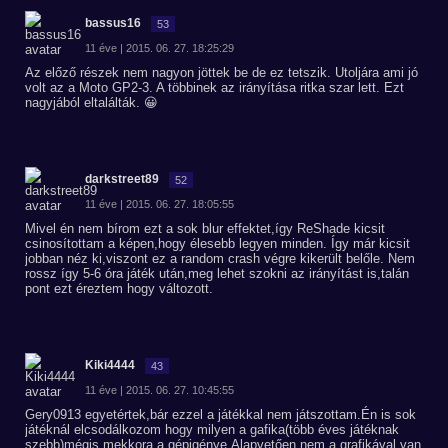
bassus16
53
11 éve | 2015. 06. 27. 18:25:29
Az előző részek nem nagyon jöttek be de ez tetszik. Utoljára ami jó
volt az a Moto GP2-3. A többinek az irányítása ritka szar lett. Ezt
nagyjából eltalálták. 😀
darkstreet89
52
11 éve | 2015. 06. 27. 18:05:55
Mivel én nem bírom ezt a sok blur effektet,így ReShade kicsit
csinosítottam a képen,hogy élesebb legyen minden. Így már kicsit
jobban néz ki,viszont ez a random crash végre kikerült belőle. Nem
rossz így 5-6 óra játék után,meg lehet szokni az irányítást is,talán
pont ezt éreztem hogy változott.
Kiki4444
43
11 éve | 2015. 06. 27. 10:45:55
Gery0913 egyetértek,bár ezzel a játékkal nem játszottam.Én is sok
játéknál elcsodálkozom hogy milyen a gafika(több éves játéknak
szebb)mégis mekkora a gépigénye.Alapvetően nem a grafikával van