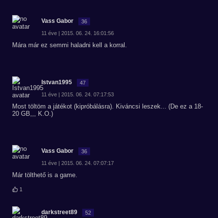
Vass Gabor
36
11 éve | 2015. 06. 24. 16:01:56
Mára már ez semmi haladni kell a korral.
Istvan1995
47
11 éve | 2015. 06. 24. 07:17:53
Most töltöm a játékot (kipróbálásra). Kiváncsi leszek... (De ez a 18-
20 GB,,, K.O.)
Vass Gabor
36
11 éve | 2015. 06. 24. 07:07:17
Már tölthető is a game.
1
darkstreet89
52