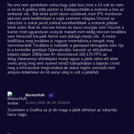
Na erre nem gondoltam volna,hogy jobb lesz,mint a 14 volt és nem
is kicsit.A grafika több ponton is kidolgozottabb,a motorok,a box,az
emberek stb...Bár lehet azért látom szebbnek,mert IPS monitoron
játszom,amit beállítottam a saját szemem világára.Viszont az
irányítás is sokat javult,sokkal kezelhetőbbek a motorok,jobban
lehet uralni őket és nincsen késés és lassú mozgás sem.Viszont a
karrier mód ugyanolyan szutyok maradt,mint eddig,nincsen továbbra
sem felvezető kör,park fermé sem,dobogó,interjú stb...A motor
beállítása meg továbbra is nagyon minimalista,a hangok meg
semmirevalók.Továbbra is hulladék a gamepad támogatás,nem írja
ki a kontroller gombjait.Optimalizálás hasonló az előzőekhez
képest,nálam 1080p-ben 8× élsimítással 160-170 FPS az
átlag.Valamennyi előrelépést mutat ugyan a játék,néha elő lehet
venni,amíg meg nem nyered mind3 kategóriában a bajnoki címet
meg a kihívásokat megcsinálod,de utána rögtön uninstall,mert
annyira érdektelen és kb annyi elég is volt a játékból.
MariusHuN
47
11 éve | 2015. 06. 24. 23:29:53
Szerintem a Grafika az jó de maga a játék élményt az irányítás
haza vágja