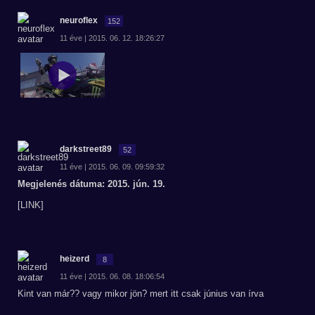
neuroflex
152
11 éve | 2015. 06. 12. 18:26:27
darkstreet89
52
11 éve | 2015. 06. 09. 09:59:32
Megjelenés dátuma: 2015. jún. 19.
[LINK]
heizerd
8
11 éve | 2015. 06. 08. 18:06:54
Kint van már?? vagy mikor jön? mert itt csak június van írva