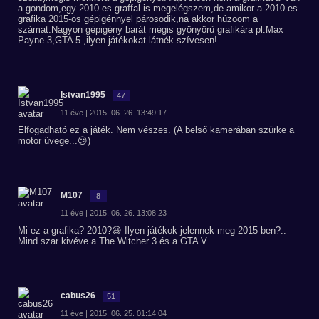
a gondom,egy 2010-es graffal is megelégszem,de amikor a 2010-es
grafika 2015-ös gépigénnyel párosodik,na akkor húzoom a
számat.Nagyon gépigény barát mégis gyönyörű grafikára pl.Max
Payne 3,GTA 5 ,ilyen játékokat látnék szívesen!
Istvan1995
47
11 éve | 2015. 06. 26. 13:49:17
Elfogadható ez a játék. Nem vészes. (A belső kamerában szürke a
motor üvege...😕)
M107
8
11 éve | 2015. 06. 26. 13:08:23
Mi ez a grafika? 2010?😆 Ilyen játékok jelennek meg 2015-ben?..
Mind szar kivéve a The Witcher 3 és a GTA V.
cabus26
51
11 éve | 2015. 06. 25. 01:14:04