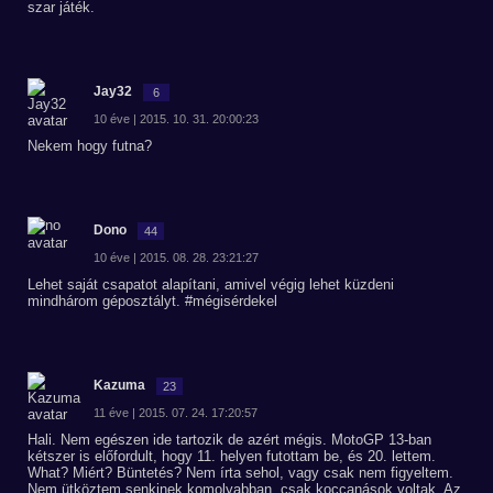
szar játék.
Jay32
6
10 éve | 2015. 10. 31. 20:00:23
Nekem hogy futna?
Dono
44
10 éve | 2015. 08. 28. 23:21:27
Lehet saját csapatot alapítani, amivel végig lehet küzdeni
mindhárom géposztályt. #mégisérdekel
Kazuma
23
11 éve | 2015. 07. 24. 17:20:57
Hali. Nem egészen ide tartozik de azért mégis. MotoGP 13-ban
kétszer is előfordult, hogy 11. helyen futottam be, és 20. lettem.
What? Miért? Büntetés? Nem írta sehol, vagy csak nem figyeltem.
Nem ütköztem senkinek komolyabban, csak koccanások voltak. Az