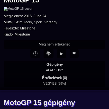
MotoGP 15
Megjelenés: 2015. June 24.
Műfaj:
Szimuláció
,
Sport
,
Verseny
Fejlesztő: Milestone
Kiadó: Milestone
Még nem értékelted
🕑
📚
▶
❤
Gépigény
ALACSONY
Értékelések (8)
VEGYES [69%]
MotoGP 15 gépigény