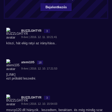
Bejelentkezés
BUZZLGHTYR
3
9 éve | 2016. 12. 11. 10:21:41
köszi, hát elég ratyi az irányítása..
atemi105
18
9 éve | 2016. 12. 10. 17:21:53
[LINK]
ezt próbáld leszedni.
BUZZLGHTYR
3
9 éve | 2016. 12. 10. 15:54:03
msvcp120.dll hiányzik.. leszedtem, beraktam. és még mindig szar.