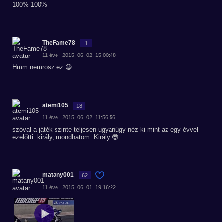
100%-100%
TheFame78
1
11 éve | 2015. 06. 02. 15:00:48
Hmm nemrosz ez 😃
atemi105
18
11 éve | 2015. 06. 02. 11:56:56
szóval a játék szinte teljesen ugyanúgy néz ki mint az egy évvel
ezelőtti. király, mondhatom. Király 😎
matany001
62
11 éve | 2015. 06. 01. 19:16:22