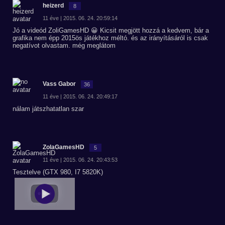
heizerd
8
11 éve | 2015. 06. 24. 20:59:14
Jó a videód ZoliGamesHD 😀 Kicsit megjött hozzá a kedvem, bár a
grafika nem épp 2015ös játékhoz méltó. és az irányításáról is csak
negatívot olvastam. még meglátom
Vass Gabor
36
11 éve | 2015. 06. 24. 20:49:17
nálam játszhatatlan szar
ZolaGamesHD
5
11 éve | 2015. 06. 24. 20:43:53
Tesztelve (GTX 980, I7 5820K)