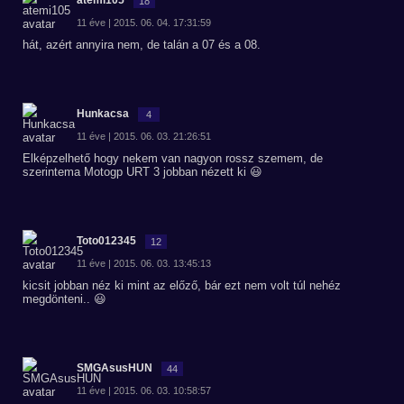
atemi105
18
11 éve | 2015. 06. 04. 17:31:59
hát, azért annyira nem, de talán a 07 és a 08.
Hunkacsa
4
11 éve | 2015. 06. 03. 21:26:51
Elképzelhető hogy nekem van nagyon rossz szemem, de
szerintema Motogp URT 3 jobban nézett ki 😃
Toto012345
12
11 éve | 2015. 06. 03. 13:45:13
kicsit jobban néz ki mint az előző, bár ezt nem volt túl nehéz
megdönteni.. 😃
SMGAsusHUN
44
11 éve | 2015. 06. 03. 10:58:57