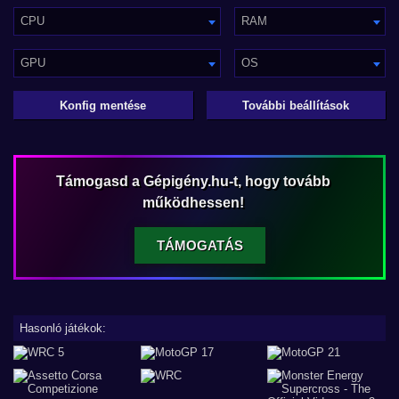
CPU
RAM
GPU
OS
Konfig mentése
További beállítások
Támogasd a Gépigény.hu-t, hogy tovább
működhessen!
TÁMOGATÁS
Hasonló játékok: