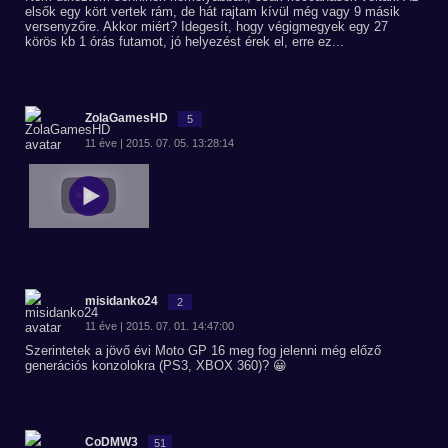
elsők egy kört vertek rám, de hát rajtam kívül még vagy 9 másik
versenyzőre. Akkor miért? Idegesít, hogy végigmegyek egy 27
körös kb 1 órás futamot, jó helyezést érek el, erre ez...
ZolaGamesHD
5
11 éve | 2015. 07. 05. 13:28:14
misidanko24
2
11 éve | 2015. 07. 01. 14:47:00
Szerintetek a jövő évi Moto GP 16 meg fog jelenni még előző
generációs konzolokra (PS3, XBOX 360)? 😀
CoDMW3
51