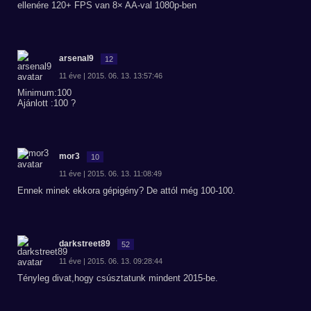
ellenére 120+ FPS van 8× AA-val 1080p-ben
arsenal9
12
11 éve | 2015. 06. 13. 13:57:46
Minimum:100
Ajánlott :100 ?
mor3
10
11 éve | 2015. 06. 13. 11:08:49
Ennek minek ekkora gépigény? De attól még 100-100.
darkstreet89
52
11 éve | 2015. 06. 13. 09:28:44
Tényleg divat,hogy csúsztatunk mindent 2015-be.