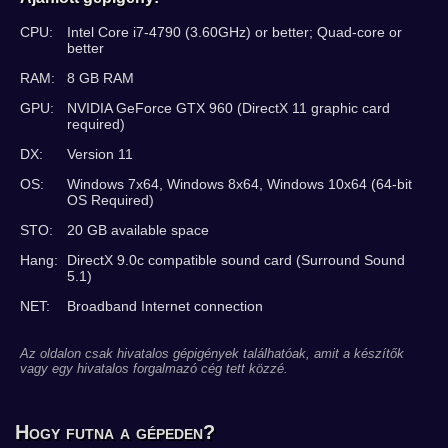
CPU:
Intel Core i7-4790 (3.60GHz) or better; Quad-core or
better
RAM:
8 GB RAM
GPU:
NVIDIA GeForce GTX 960 (DirectX 11 graphic card
required)
DX:
Version 11
OS:
Windows 7x64, Windows 8x64, Windows 10x64 (64-bit
OS Required)
STO:
20 GB available space
Hang:
DirectX 9.0c compatible sound card (Surround Sound
5.1)
NET:
Broadband Internet connection
Az oldalon csak hivatalos gépigények találhatóak, amit a készítők
vagy egy hivatalos forgalmazó cég tett közzé.
Hogy futna a gépeden?