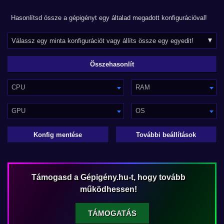
Hasonlítsd össze a gépigényt egy általad megadott konfigurációval!
CPU
RAM
GPU
OS
Konfig mentése
További beállítások
Támogasd a Gépigény.hu-t, hogy tovább
működhessen!
TÁMOGATÁS