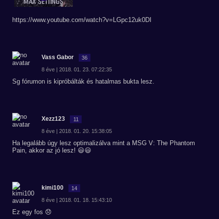
https://www.youtube.com/watch?v=LGpc12uk0DI
Vass Gabor
36
8 éve | 2018. 01. 23. 07:22:35
Sg fórumon is kipróbálták és hatalmas bukta lesz.
Xezz123
11
8 éve | 2018. 01. 20. 15:38:05
Ha legalább úgy lesz optimalizálva mint a MSG V: The Phantom
Pain, akkor az jó lesz! 😃😃
kimi100
14
8 éve | 2018. 01. 18. 15:43:10
Ez egy fos 😞