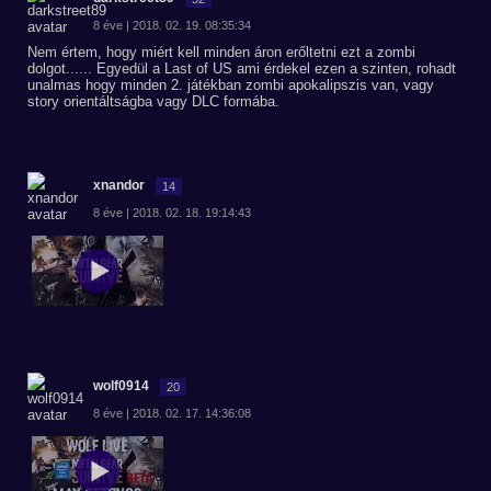
8 éve | 2018. 02. 19. 08:35:34
Nem értem, hogy miért kell minden áron erőltetni ezt a zombi
dolgot...... Egyedül a Last of US ami érdekel ezen a szinten, rohadt
unalmas hogy minden 2. játékban zombi apokalipszis van, vagy
story orientáltságba vagy DLC formába.
xnandor
14
8 éve | 2018. 02. 18. 19:14:43
wolf0914
20
8 éve | 2018. 02. 17. 14:36:08