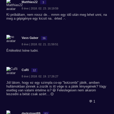
Matthias22
3
8 éve | 2018. 02. 23. 16:19:59
Ki próbáltam, nem rossz de... mmm egy idő után meg lehet unni, na
meg a gépigénye egy kicsit na.. érted .-.
Vass Gabor
36
8 éve | 2018. 02. 21. 21:59:51
Értékelést kéne tudni.
CuRi
12
8 éve | 2018. 02. 19. 17:26:27
Jól látom, hogy ez egy szimpla co-op "botzombi" játék, amiben
hullámokban jönnek a zozók is itt vége is a játék lényegének? Vagy
esetleg van valami értelme is? 😃 Feleslegesen nem akarom
leszedni a bétát csak azért....😊
💬 1
darkstreet89
52