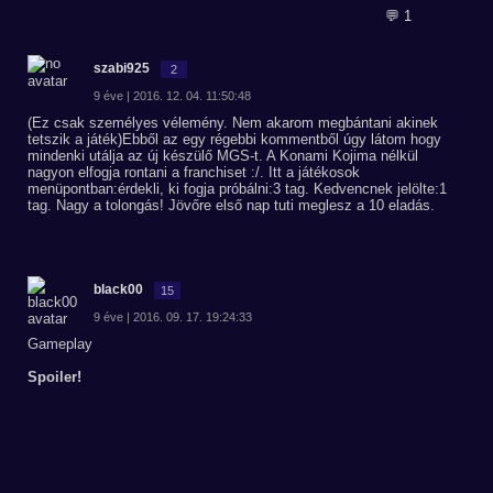
💬 1
szabi925
2
9 éve | 2016. 12. 04. 11:50:48
(Ez csak személyes vélemény. Nem akarom megbántani akinek
tetszik a játék)Ebből az egy régebbi kommentből úgy látom hogy
mindenki utálja az új készülő MGS-t. A Konami Kojima nélkül
nagyon elfogja rontani a franchiset :/. Itt a játékosok
menüpontban:érdekli, ki fogja próbálni:3 tag. Kedvencnek jelölte:1
tag. Nagy a tolongás! Jövőre első nap tuti meglesz a 10 eladás.
black00
15
9 éve | 2016. 09. 17. 19:24:33
Gameplay
Spoiler!