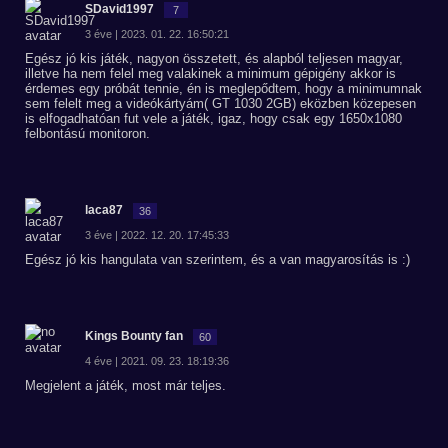
SDavid1997
7
3 éve | 2023. 01. 22. 16:50:21
Egész jó kis játék, nagyon összetett, és alapból teljesen magyar,
illetve ha nem felel meg valakinek a minimum gépigény akkor is
érdemes egy próbát tennie, én is meglepődtem, hogy a minimumnak
sem felelt meg a videókártyám( GT 1030 2GB) eközben közepesen
is elfogadhatóan fut vele a játék, igaz, hogy csak egy 1650x1080
felbontású monitoron.
laca87
36
3 éve | 2022. 12. 20. 17:45:33
Egész jó kis hangulata van szerintem, és a van magyarosítás is :)
Kings Bounty fan
60
4 éve | 2021. 09. 23. 18:19:36
Megjelent a játék, most már teljes.