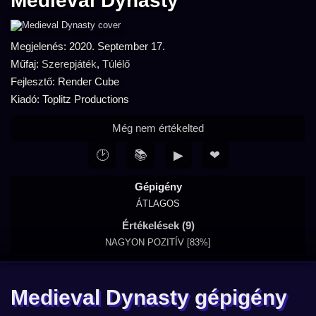
Medieval Dynasty
Megjelenés: 2020. September 17.
Műfaj:
Szerepjáték
,
Túlélő
Fejlesztő: Render Cube
Kiadó: Toplitz Productions
Még nem értékelted
🕑
📚
▶
❤
Gépigény
ÁTLAGOS
Értékelések (9)
NAGYON POZITÍV [83%]
Medieval Dynasty gépigény