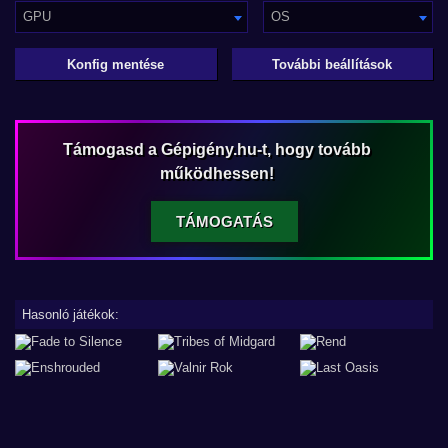
GPU
OS
Konfig mentése
További beállítások
Támogasd a Gépigény.hu-t, hogy tovább
működhessen!
TÁMOGATÁS
Hasonló játékok: