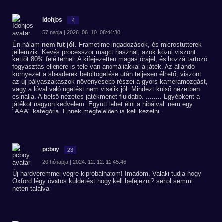
Idohjos
4
57 napja | 2026. 06. 10. 08:44:30
Én nálam
nem fut jól
. Frametime ingadozások, és microstutterek
jellemzik. Kevés processzor magot használ, azok közül viszont
kettőt 80% felé terhel. A kifejezetten magas órajel, és hozzá tartozó
fogyasztás ellenére is tele van anomáliákkal a játék. Az állandó
környezet a sheaderek betöltögetése után teljesen élhető, viszont
az új pályaszakaszok növényesebb részei a gyors kameramozgást,
vagy a lóval való ügetést nem viselik jól. Mindezt külső nézetben
csinálja. A belső nézetes játékmenet fluidabb. ........ Egyébként a
játékot nagyon kedvelem. Együtt lehet élni a hibáival. nem egy
"AAA" kategória. Ennek megfelelően is kell kezelni.
pcboy
23
20 hónapja | 2024. 12. 12. 12:45:46
Új hardveremmel végre kipróbálhatom! Imádom. Valaki tudja hogy
Oxford légy óvatos küldetést hogy kell befejezni? sehol semmi
neten találva