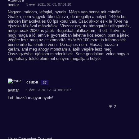
5 éve | 2021. 02. 03. 07:01:10
Nagyon imádom, lefoglal, nyugis. Mégis van benne mit csinálni.
Grafika, nem vagyok tőle elájulva, de megállja a helyét. 1440p-be
minden kimaxolva és 80 fps körül van. Csak akkor esik le 70-re ha
éjszaka fákjával mászkálok. Viszont egy rtx támogatást elfogadnék,
mégis csak 2020-as játék. Bugokkal találkoztam, itt ott. Illetve az
hogy maga a ló, amivel gyorsabban lehetne közlekedni pont a játék
végére lesz meg az elszomorító. Akár 50-100 ezret is kifarmolnék
benne érte ha lehetne venni. De sajnos nem. Muszáj hozzá a
karám, ami meg ahogy mondtam a játék végére lesz meg.
Összegzésbe: ajánlom mindenkinek. Sose gondoltam volna hogy a
rpg néhány túlélő elemmel ennyire megállja a helyét
csuz-li
37
5 éve | 2020. 12. 24. 08:03:07
Lett hozzá magyar nyelv!
💬 2