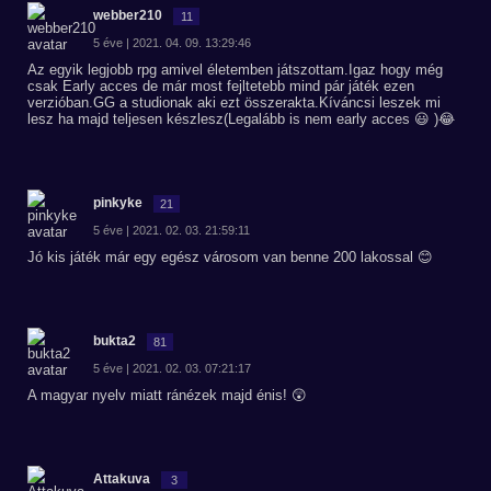
webber210
11
5 éve | 2021. 04. 09. 13:29:46
Az egyik legjobb rpg amivel életemben játszottam.Igaz hogy még
csak Early acces de már most fejltetebb mind pár játék ezen
verzióban.GG a studionak aki ezt összerakta.Kíváncsi leszek mi
lesz ha majd teljesen készlesz(Legalább is nem early acces 😃 )😂
pinkyke
21
5 éve | 2021. 02. 03. 21:59:11
Jó kis játék már egy egész városom van benne 200 lakossal 😊
bukta2
81
5 éve | 2021. 02. 03. 07:21:17
A magyar nyelv miatt ránézek majd énis! 😲
Attakuva
3