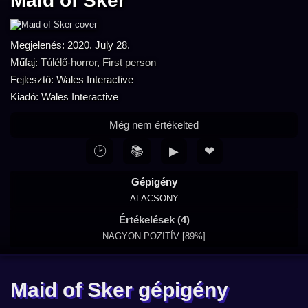
Maid of Sker
Megjelenés: 2020. July 28.
Műfaj:
Túlélő-horror
,
First person
Fejlesztő: Wales Interactive
Kiadó: Wales Interactive
Még nem értékelted
🕑
📚
▶
❤
Gépigény
ALACSONY
Értékelések (4)
NAGYON POZITÍV [89%]
Maid of Sker gépigény