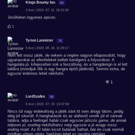
Kings Bounty fan
60
2 éve | 2024. 07. 11. 16:31:05
Jövőhéten ingyenes epicen.
1
Tyrion Lannister
76
5 éve | 2020. 08. 26. 11:29:17
Nem lett rossz játék, de nekem a végére nagyon ellaposodott, hogy
ugyanazokat az ellenfeleket kellett kerülgetni a folyosókon. A
hangulata jó, kifejezetten sok a feszültség, és a hangdesign is el lett
találva (mondjuk illik is egy hangra építő játéknál). Semmi extra, de
egyszer érdemes lehet nekifutni.
💬 1
LordSzalko
58
6 éve | 2020. 07. 29. 13:07:58
Nincs túl nagy érdekeltség a játék iránt itt sem ahogy látom, pedig
elég jól sikerült. A hanghatások és az aláfestő zenék jól el vannak
találva, adja a feelinget
habár csak egyszer játszós game, de annak
teljesen jó, esetleg nekifuthatsz még egyszer a jó avagy rossz
ending miatt
. Az AI talán kicsit butának hathat, bár én csak normál
módban vittem végig, hard-ban lehet ez javulna némileg.