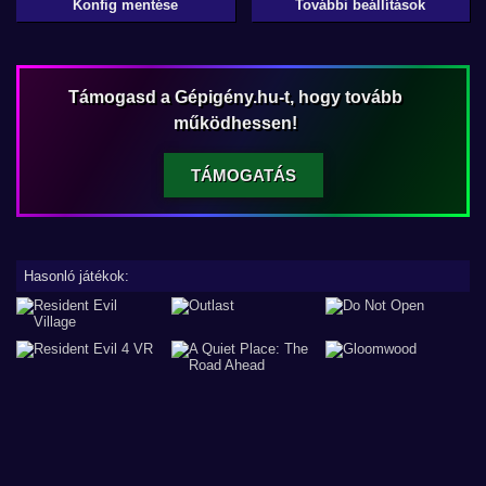
Konfig mentése
További beállítások
Támogasd a Gépigény.hu-t, hogy tovább
működhessen!
TÁMOGATÁS
Hasonló játékok: