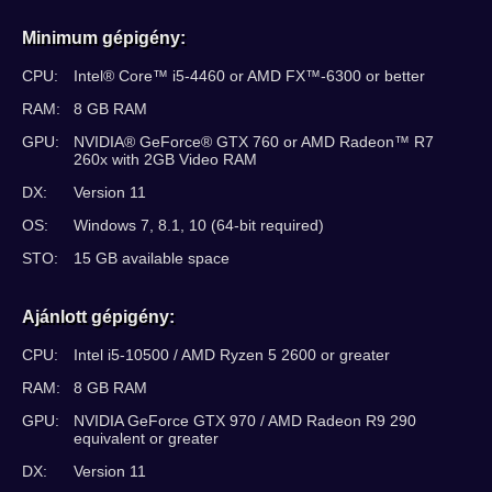
Minimum gépigény:
CPU:
Intel® Core™ i5-4460 or AMD FX™-6300 or better
RAM:
8 GB RAM
GPU:
NVIDIA® GeForce® GTX 760 or AMD Radeon™ R7
260x with 2GB Video RAM
DX:
Version 11
OS:
Windows 7, 8.1, 10 (64-bit required)
STO:
15 GB available space
Ajánlott gépigény:
CPU:
Intel i5-10500 / AMD Ryzen 5 2600 or greater
RAM:
8 GB RAM
GPU:
NVIDIA GeForce GTX 970 / AMD Radeon R9 290
equivalent or greater
DX:
Version 11