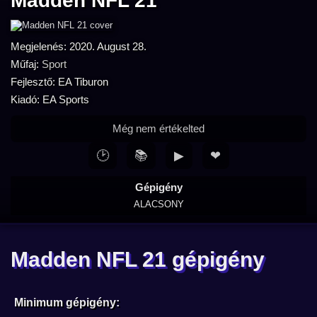
Madden NFL 21
Megjelenés: 2020. August 28.
Műfaj:
Sport
Fejlesztő: EA Tiburon
Kiadó: EA Sports
Még nem értékelted
🕑
📚
▶
❤
Gépigény
ALACSONY
Madden NFL 21 gépigény
Minimum gépigény: