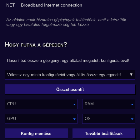
NET:
Broadband Internet connection
Az oldalon csak hivatalos gépigények találhatóak, amit a készítők
vagy egy hivatalos forgalmazó cég tett közzé.
Hogy futna a gépeden?
Hasonlítsd össze a gépigényt egy általad megadott konfigurációval!
CPU
RAM
GPU
OS
Konfig mentése
További beállítások