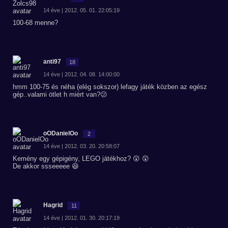
14 éve | 2012. 05. 01. 22:05:19
100-68 menne?
anti97
18
14 éve | 2012. 04. 08. 14:00:00
hmm 100-75 és néha (elég sokszor) lefagy játék közben az egész
gép..valami ötlet h miért van?😕
oODanielOo
2
14 éve | 2012. 03. 20. 20:58:07
Kemény egy gépigény, LEGO játékhoz? 😲 😲
De akkor ssseeeee 😆
Hagrid
11
14 éve | 2012. 01. 30. 20:17:19