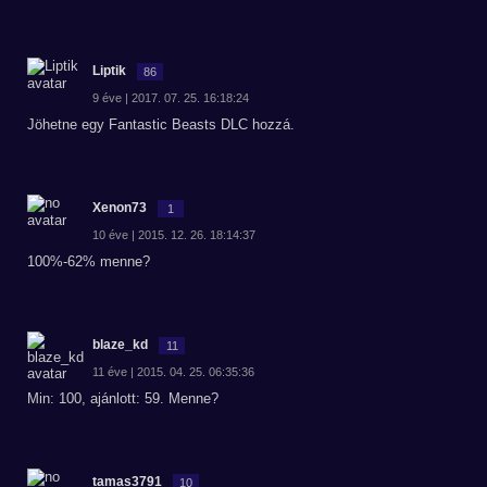
Liptik
86
9 éve | 2017. 07. 25. 16:18:24
Jöhetne egy Fantastic Beasts DLC hozzá.
Xenon73
1
10 éve | 2015. 12. 26. 18:14:37
100%-62% menne?
blaze_kd
11
11 éve | 2015. 04. 25. 06:35:36
Min: 100, ajánlott: 59. Menne?
tamas3791
10