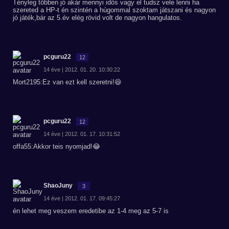
Tényleg többen jó akár mennyi idős vagy el tudsz vele lenni ha
szereted a HP-t én szintén a húgommal szoktam játszani és nagyon
jó játék,bár az 5.év elég rövid volt de nagyon hangulatos.
pcguru22
12
14 éve | 2012. 01. 20. 10:30:22
Mort2195:Ez van ezt kell szeretni!😆
pcguru22
12
14 éve | 2012. 01. 17. 10:31:52
offa55:Akkor teis nyomjad!😂
ShaoJuny
3
14 éve | 2012. 01. 17. 09:45:27
én lehet meg veszem eredetibe az 1-4 meg az 5-7 is