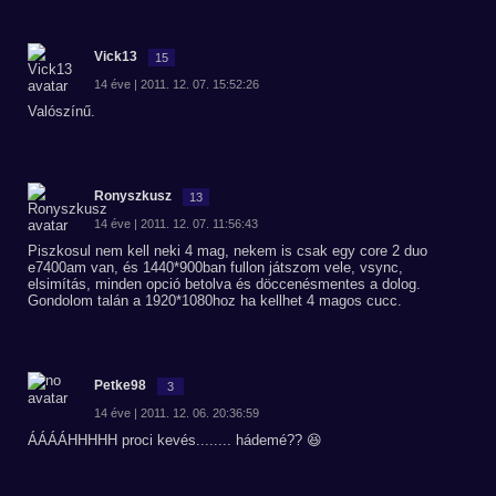
Vick13
15
14 éve | 2011. 12. 07. 15:52:26
Valószínű.
Ronyszkusz
13
14 éve | 2011. 12. 07. 11:56:43
Piszkosul nem kell neki 4 mag, nekem is csak egy core 2 duo
e7400am van, és 1440*900ban fullon játszom vele, vsync,
elsimítás, minden opció betolva és döccenésmentes a dolog.
Gondolom talán a 1920*1080hoz ha kellhet 4 magos cucc.
Petke98
3
14 éve | 2011. 12. 06. 20:36:59
ÁÁÁÁHHHHH proci kevés........ hádemé?? 😆