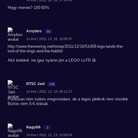
14 éve | 2011. 12. 16. 17:15:04
Hogy menne? 100-93%
Arnybiro
69
14 éve | 2011. 12. 16. 16:09:37
http://www.theonering.net/torwp/2011/12/16/51458-lego-lands-the-
lord-of-the-rings-and-the-hobbit/
Akit érdekel. ha igaz nyáron jön a LEGO LoTR 😃
NTSC Jani
128
14 éve | 2011. 12. 16. 08:12:37
Pontosan nem tudom megmondani, de a legos játékok nem rövidek.
Biztos nem 5-6 órásak.
Nagyi06
3
14 éve | 2011. 12. 13. 13:09:54