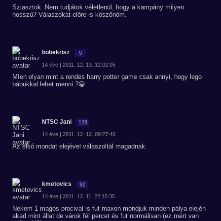
Sziasztok. Nem tudjátok véletlenül, hogy a kampány milyen
hosszú? Válaszokat előre is köszönöm.
bobekrisz
9
14 éve | 2011. 12. 13. 12:02:05
MIen olyan mint a rendes harry potter game csak annyi, hogy lego
bábukkal lehet menni.?😀
NTSC Jani
128
14 éve | 2011. 12. 12. 09:27:46
Az első mondat elejével válaszoltál magadnak.
kmetovics
92
14 éve | 2011. 12. 11. 22:15:35
Nekem 1 magos procival is fut maxon mondjuk minden pálya elején
akad mint állat de várok fél percet és fut normálisan (ez mért van