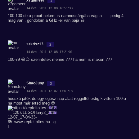
x7gameer
1
14 éve | 2011. 12. 08. 18:51:33
100-100 de a procit nekem is narancssárgába vág ja ......pedig 4
mag van , gondolom a GHz -el van baja 😃
szkrisz13
2
14 éve | 2011. 12. 08. 17:21:01
100-79 😀😉 szerintetek menne ??? ha nem is maxon ???
ShaoJuny
3
14 éve | 2011. 12. 07. 17:01:18
hosszú játék de egy egész nap alatt reggeltől estig kivittem 100ra
na most már értsd meg 😆