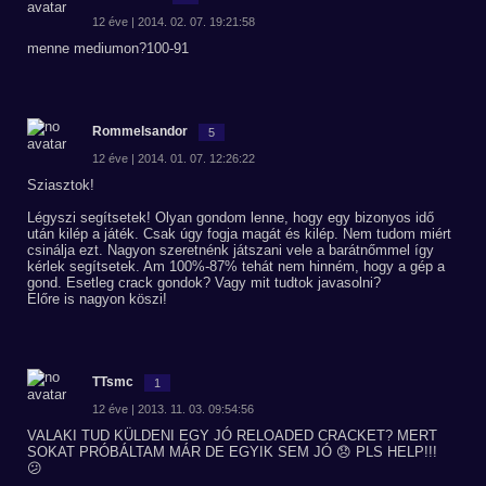
12 éve | 2014. 02. 07. 19:21:58
menne mediumon?100-91
Rommelsandor
5
12 éve | 2014. 01. 07. 12:26:22
Sziasztok!
Légyszi segítsetek! Olyan gondom lenne, hogy egy bizonyos idő
után kilép a játék. Csak úgy fogja magát és kilép. Nem tudom miért
csinálja ezt. Nagyon szeretnénk játszani vele a barátnőmmel így
kérlek segítsetek. Am 100%-87% tehát nem hinném, hogy a gép a
gond. Esetleg crack gondok? Vagy mit tudtok javasolni?
Előre is nagyon köszi!
TTsmc
1
12 éve | 2013. 11. 03. 09:54:56
VALAKI TUD KÜLDENI EGY JÓ RELOADED CRACKET? MERT
SOKAT PRÓBÁLTAM MÁR DE EGYIK SEM JÓ 😞 PLS HELP!!!
😕