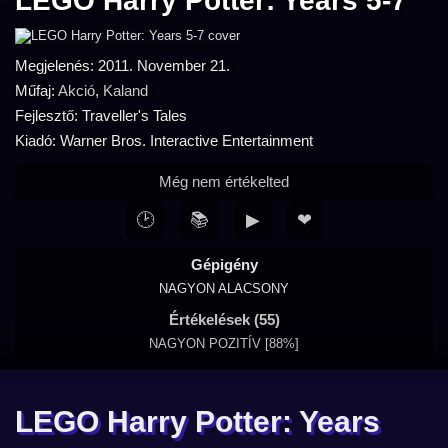
LEGO Harry Potter: Years 5-7
Megjelenés: 2011. November 21.
Műfaj:
Akció
,
Kaland
Fejlesztő: Traveller's Tales
Kiadó: Warner Bros. Interactive Entertainment
Még nem értékelted
🕑
📚
▶
❤
Gépigény
NAGYON ALACSONY
Értékelések (55)
NAGYON POZITÍV [88%]
LEGO Harry Potter: Years