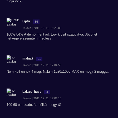
tudja vki?).
Liptik
86
14 éve | 2011. 12. 11. 19:26:06
100% 84% A demó ment jól. Egy kicsit szaggatva. Jövőhét
hétvégére szerintem meglesz.
malna7
21
14 éve | 2011. 12. 11. 17:04:55
Nem kell ennek 4 mag. Nálam 1920x1080 MAX-on megy 2 maggal.
balazs_husy
4
14 éve | 2011. 12. 11. 17:01:13
100-60 és akadozás nélkül megy 😀