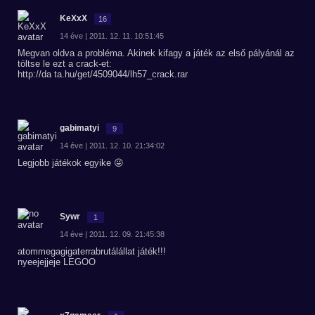
KeXxX
16
14 éve | 2011. 12. 11. 10:51:45
Megvan oldva a probléma. Akinek kifagy a játék az első pályánál az
töltse le ezt a crack-et:
http://da ta.hu/get/4509044/lh57_crack.rar
gabimatyi
9
14 éve | 2011. 12. 10. 21:34:02
Legjobb játékok egyike 😜
Sywr
1
14 éve | 2011. 12. 09. 21:45:38
atommegagigaterrabrutálállat játék!!!
nyeejejjeje LEGOO