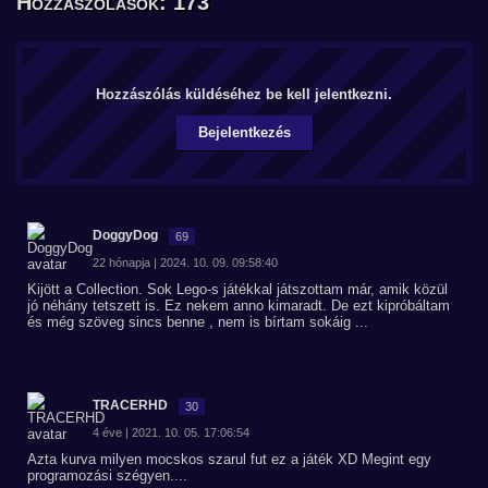
Hozzászólások: 173
Hozzászólás küldéséhez be kell jelentkezni.
Bejelentkezés
DoggyDog
69
22 hónapja | 2024. 10. 09. 09:58:40
Kijött a Collection. Sok Lego-s játékkal játszottam már, amik közül
jó néhány tetszett is. Ez nekem anno kimaradt. De ezt kipróbáltam
és még szöveg sincs benne , nem is bírtam sokáig ...
TRACERHD
30
4 éve | 2021. 10. 05. 17:06:54
Azta kurva milyen mocskos szarul fut ez a játék XD Megint egy
programozási szégyen....