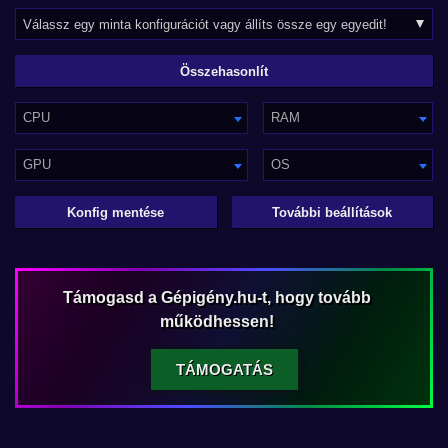
CPU
RAM
GPU
OS
Konfig mentése
További beállítások
Támogasd a Gépigény.hu-t, hogy tovább
működhessen!
TÁMOGATÁS