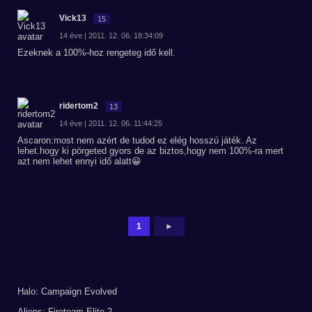
Vick13
15
14 éve | 2011. 12. 06. 18:34:09
Ezeknek a 100%-hoz rengeteg idő kell.
ridertom2
13
14 éve | 2011. 12. 06. 11:44:25
Ascaron:most nem azért de tudod ez elég hosszú játék. Az
lehet.hogy ki pörgeted gyors de az biztos,hogy nem 100%-ra mert
azt nem lehet ennyi idő alatt😀
1
►
Halo: Campaign Evolved
Aliens: Fireteam Elite 2