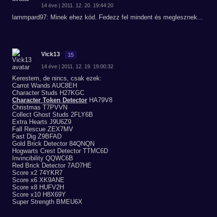
14 éve | 2011. 12. 20. 19:44:20
lammpard97: Minek ehez kód. Fedezz fel mindent és meglesznek...
Vick13
15
14 éve | 2011. 12. 19. 19:00:32
Kerestem, de nincs, csak ezek:
Carrot Wands AUC8EH
Character Studs H27KGC
Character Token Detector
HA79V8
Christmas T7PVVN
Collect Ghost Studs 2FLY6B
Extra Hearts J9U6Z9
Fall Rescue ZEX7MV
Fast Dig Z9BFAD
Gold Brick Detector 84QNQN
Hogwarts Crest Detector TTMC6D
Invincibility QQWC6B
Red Brick Detector 7AD7HE
Score x2 74YKR7
Score x6 XK9ANE
Score x8 HUFV2H
Score x10 H8X69Y
Super Strength BMEU6X