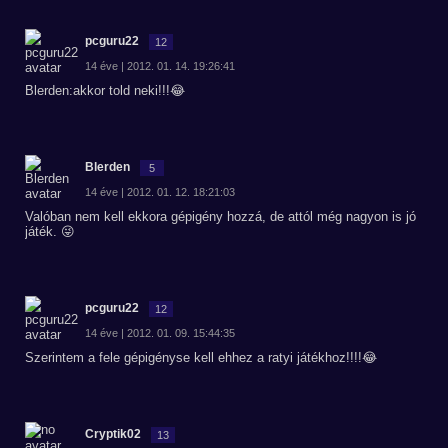
pcguru22
12
14 éve | 2012. 01. 14. 19:26:41
Blerden:akkor told neki!!!😂
Blerden
5
14 éve | 2012. 01. 12. 18:21:03
Valóban nem kell ekkora gépigény hozzá, de attól még nagyon is jó
játék. 😜
pcguru22
12
14 éve | 2012. 01. 09. 15:44:35
Szerintem a fele gépigényse kell ehhez a ratyi játékhoz!!!!😂
Cryptik02
13