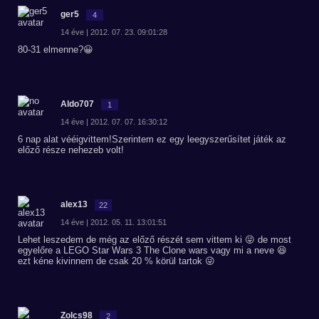
ger5
4
14 éve | 2012. 07. 23. 09:01:28
80-31 elmenne?😀
Aldo707
1
14 éve | 2012. 07. 07. 16:30:12
6 nap alat vééigvittem!Szerintem ez egy leegyszerűsítet játék az
előző része nehezeb volt!
alex13
22
14 éve | 2012. 05. 11. 13:01:51
Lehet leszedem de még az előző részét sem vittem ki 😜 de most
egyelőre a LEGO Star Wars 3 The Clone wars vagy mi a neve 😆
ezt kéne kivinnem de csak 20 % körül tartok 😜
Zolcs98
2