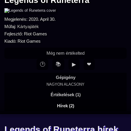
Legends of Runeterra
Megjelenés: 2020. April 30.
Műfaj:
Kártyajáték
Fejlesztő: Riot Games
Kiadó: Riot Games
Még nem értékelted
🕑
📚
▶
❤
Gépigény
NAGYON ALACSONY
Értékelések (1)
Hírek (2)
Legends of Runeterra hírek