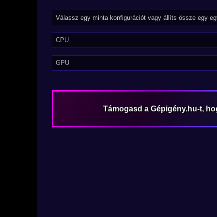
CPU
GPU
Támogasd a Gépigény.hu-t, h