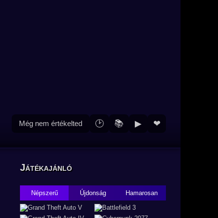
🕑
📚
▶
❤
Még nem értékelted
Játékajánló
Népszerű
Újdonság
Hamarosan