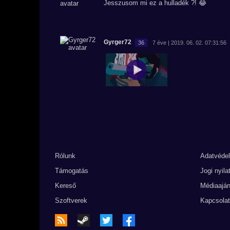
Jesszusom mi ez a hulladék ?! 😂
Gyrger72
36
7 éve | 2019. 06. 02. 07:31:56
Rólunk
Adatvéde
Támogatás
Jogi nyila
Kereső
Médiaaján
Szoftverek
Kapcsolat