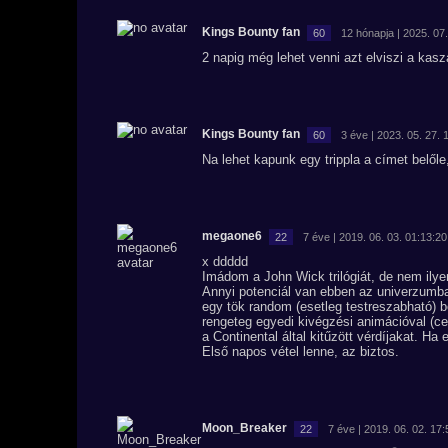
Kings Bounty fan
60
12 hónapja | 2025. 07.
2 napig még lehet venni azt elviszi a kasz
Kings Bounty fan
60
3 éve | 2023. 05. 27. 
Na lehet kapunk egy trippla a címet belőle
megaone6
22
7 éve | 2019. 06. 03. 01:13:20
x ddddd
Imádom a John Wick trilógiát, de nem ilye
Annyi potenciál van ebben az univerzumba
egy tök random (esetleg testreszabható) b
rengeteg egyedi kivégzési animációval (c
a Continental által kitűzött vérdíjakat. 
Első napos vétel lenne, az biztos.
Moon_Breaker
22
7 éve | 2019. 06. 02. 17: