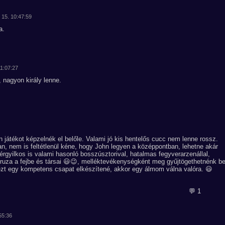
 15. 10:47:59
a.
11:07:27
, nagyon király lenne.
n játékot képzelnék el belőle. Valami jó kis hentelős cucc nem lenne rossz.
n, nem is feltétlenül kéne, hogy John legyen a középpontban, lehetne akár
érgyilkos is valami hasonló bosszúsztorival, hatalmas fegyverarzenállal,
eruza a fejbe és társai 😃😉, melléktevékenységként meg gyűjtögethetnénk b
Ha ezt egy kompetens csapat elkészítené, akkor egy álmom válna valóra. 😃
💬 1
55:36