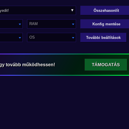
RAM
Konfig mentése
OS
További beállítások
ogy tovább működhessen!
TÁMOGATÁS