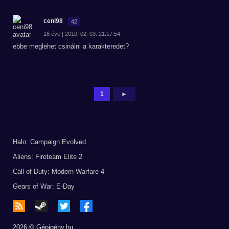
ceni98
42
16 éve | 2010. 02. 03. 21:17:54
ebbe meglehet csinálni a karakteredet?
1
►
Halo: Campaign Evolved
Aliens: Fireteam Elite 2
Call of Duty: Modern Warfare 4
Gears of War: E-Day
2026 © Gépigény.hu