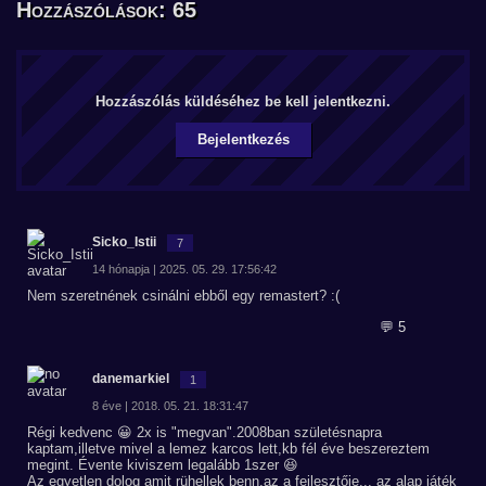
Hozzászólások: 65
Hozzászólás küldéséhez be kell jelentkezni.
Bejelentkezés
Sicko_Istii
7
14 hónapja | 2025. 05. 29. 17:56:42
Nem szeretnének csinálni ebből egy remastert? :(
💬 5
danemarkiel
1
8 éve | 2018. 05. 21. 18:31:47
Régi kedvenc 😀 2x is "megvan".2008ban születésnapra
kaptam,illetve mivel a lemez karcos lett,kb fél éve beszereztem
megint. Évente kiviszem legalább 1szer 😆
Az egyetlen dolog amit rühellek benn,az a fejlesztője... az alap játék