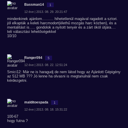
Bassman14
1
12 éve | 2013. 08. 29. 20:21:47
mindenkinek ajánlom.......... hihetetlenül magával ragadott a sztori.
jól elkapták a keleti harcmodort(élethű mozgás harc közben), és a
mentalitást is..... gondolok a nyitott tenyér és a zárt ököl útjára....
teli választási lehetőségekkel
10/10
Ranger094
5
12 éve | 2013. 08. 22. 12:51:24
Smici12: Már ne is haragudj de nem látod hogy az Ajánlott Gépigény
az 512 MB ??? Jó lenne ha olvasni is megtanulnál nem csak
kérdezgetni.
malditoespada
1
12 éve | 2013. 08. 18. 15:31:22
100-67
hogy futna ?