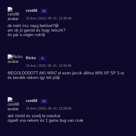
ceni98
42
15 éve | 2010. 09. 01. 13:35:49
de mért írsz nayg betűvel?😆
am ok jó gamet és hogy tetszik?
én pár a végén vok😜
Ricko
8
15 éve | 2010. 09. 01. 13:34:46
MEGOLDODOTT AKI WIN7 el ezen jáccik állitsa WIN XP SP 3 ra
és beválik nekem igy lett jó😃
ceni98
42
15 éve | 2010. 09. 01. 13:28:59
akk töröld és szedj le másikat
rippelt vna nekem és 1 game bug van csak