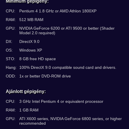
Minimum gépigény:
CPU:
Pentium 4 1.8 GHz or AMD Athlon 1800XP
RAM:
512 MB RAM
GPU:
NVIDIA GeForce 6200 or ATI 9500 or better (Shader
Model 2.0 required)
DX:
DirectX 9.0
OS:
Windows XP
STO:
8 GB free HD space
Hang:
100% DirectX 9.0 compatible sound card and drivers.
ODD:
1x or better DVD-ROM drive
Ajánlott gépigény:
CPU:
3 GHz Intel Pentium 4 or equivalent processor
RAM:
1 GB RAM
GPU:
ATI X600 series, NVIDIA GeForce 6800 series, or higher
recommended