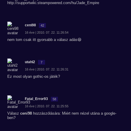
http://supportwiki.steampowered.com/hu/Jade_Empire
ceni98
42
16 éve | 2010. 07. 22. 11:26:54
nem tom csak itt gyorsabb a válasz adás😆
utahl2
7
16 éve | 2010. 07. 22. 11:26:31
Ez most olyan gothic-os játék?
Fatal_Error93
58
16 éve | 2010. 07. 22. 11:25:55
Válasz
ceni98
hozzászólására: Miért nem nézel utána a google-
ben?