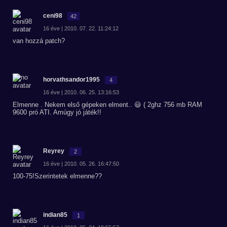
ceni98
42
16 éve | 2010. 07. 22. 11:24:12
van hozzá patch?
horvathsandor1995
4
16 éve | 2010. 06. 25. 13:16:53
Elmenne . Nekem első gépeken elment.. 😃 ( 2ghz 756 mb RAM
9600 pró ATI. Amúgy jó játék!!
Reyrey
2
16 éve | 2010. 05. 26. 16:47:50
100-75!Szerintetek elmenne??
indian85
1