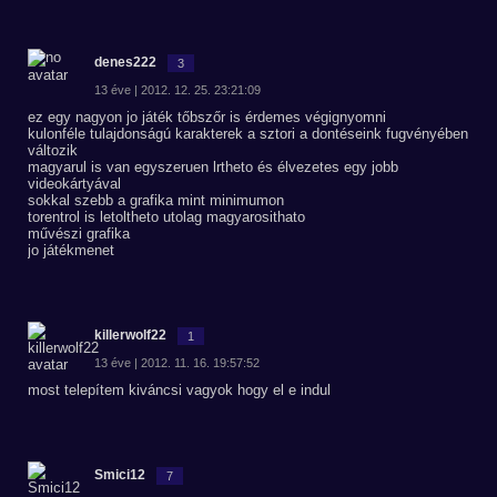
denes222
3
13 éve | 2012. 12. 25. 23:21:09
ez egy nagyon jo játék tőbszőr is érdemes végignyomni
kulonféle tulajdonságú karakterek a sztori a dontéseink fugvényében
változik
magyarul is van egyszeruen lrtheto és élvezetes egy jobb
videokártyával
sokkal szebb a grafika mint minimumon
torentrol is letoltheto utolag magyarosithato
művészi grafika
jo játékmenet
killerwolf22
1
13 éve | 2012. 11. 16. 19:57:52
most telepítem kiváncsi vagyok hogy el e indul
Smici12
7