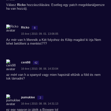
Válasz
Ricko
hozzászólására: Esetleg egy patch megoldaná(persze
ha van hozzá).
Ricko
8
15 éve | 2010. 09. 01. 13:06:05
Az mér van h Mennék a Két folyohoz és Kilép magátol ki irja Nem
lehet betölteni a mentést???
ceni98
42
16 éve | 2010. 08. 06. 14:33:04
az mért van h a spanyol vagy mien hapsinál eltűnik a föld és nem
tok támadni?
pumuklee
2
16 éve | 2010. 08. 06. 14:31:13
ez egy nagyon jo játék a Bioware tol