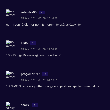
rolandka95
4
15 éve | 2011. 05. 08. 13:46:21
ez milyen játék mer nem ismerem 😃 utánanézek 😃
iFido
2
15 éve | 2011. 04. 08. 19:36:31
100-100 😜 Bioware 😜 asztmondják jó
progamer097
2
15 éve | 2011. 04. 01. 09:32:16
100%-94% én végig vittem nagyon jó játék és ajánlom másnak is
szaky
2