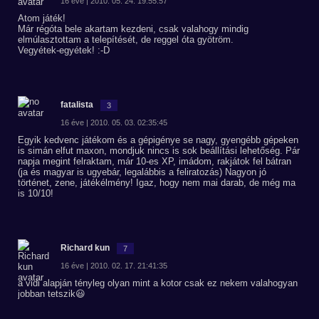
16 éve | 2010. 05. 24. 19:55:57
Atom játék!
Már régóta bele akartam kezdeni, csak valahogy mindig
elmúlasztottam a telepítését, de reggel óta gyötröm.
Vegyétek-egyétek! :-D
fatalista
3
16 éve | 2010. 05. 03. 02:35:45
Egyik kedvenc játékom és a gépigénye se nagy, gyengébb gépeken
is simán elfut maxon, mondjuk nincs is sok beállítási lehetőség. Pár
napja megint felraktam, már 10-es XP, imádom, rakjátok fel bátran
(ja és magyar is ugyebár, legalábbis a feliratozás) Nagyon jó
történet, zene, játékélmény! Igaz, hogy nem mai darab, de még ma
is 10/10!
Richard kun
7
16 éve | 2010. 02. 17. 21:41:35
a vidi alapján tényleg olyan mint a kotor csak ez nekem valahogyan
jobban tetszik😃