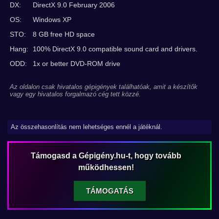
DX:
DirectX 9.0 February 2006
OS:
Windows XP
STO:
8 GB free HD space
Hang:
100% DirectX 9.0 compatible sound card and drivers.
ODD:
1x or better DVD-ROM drive
Az oldalon csak hivatalos gépigények találhatóak, amit a készítők
vagy egy hivatalos forgalmazó cég tett közzé.
Az összehasonlítás nem lehetséges ennél a játéknál.
Támogasd a Gépigény.hu-t, hogy tovább
működhessen!
TÁMOGATÁS