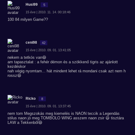
Husi99
5
15 éve | 2010. 11. 14. 00:18:46
100 84 milyen Game??
ceni98
42
15 éve | 2010. 09. 01. 13:41:05
nekem a tetkós van😆
am tapasztalat : a fehér démon és a szökkenő tigris az ajánlott
kezdéskor
nah végig nyomtam... hát mindent lehet rá mondani csak azt nem h
rossz😆
Ricko
8
15 éve | 2010. 09. 01. 13:37:45
nem tom Megszokás meg kiemelés is NAON teccik a Legendás
stilus naon jó meg TOMBOLO WING asszem naon zsir 😃 tisztára
LAW a Tekkenből😆