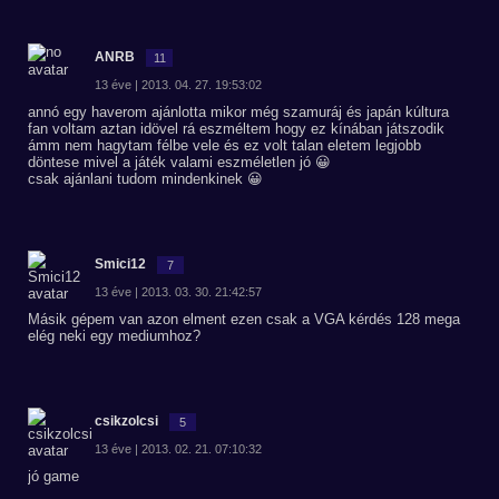
ANRB
11
13 éve | 2013. 04. 27. 19:53:02
annó egy haverom ajánlotta mikor még szamuráj és japán kúltura
fan voltam aztan idövel rá eszméltem hogy ez kínában játszodik
ámm nem hagytam félbe vele és ez volt talan eletem legjobb
döntese mivel a játék valami eszméletlen jó 😀
csak ajánlani tudom mindenkinek 😀
Smici12
7
13 éve | 2013. 03. 30. 21:42:57
Másik gépem van azon elment ezen csak a VGA kérdés 128 mega
elég neki egy mediumhoz?
csikzolcsi
5
13 éve | 2013. 02. 21. 07:10:32
jó game