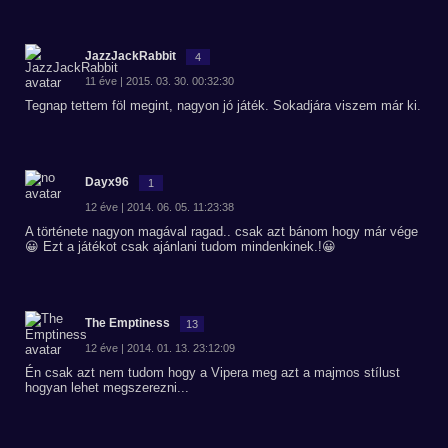
JazzJackRabbit
4
11 éve | 2015. 03. 30. 00:32:30
Tegnap tettem föl megint, nagyon jó játék. Sokadjára viszem már ki.
Dayx96
1
12 éve | 2014. 06. 05. 11:23:38
A története nagyon magával ragad.. csak azt bánom hogy már vége
😀 Ezt a játékot csak ajánlani tudom mindenkinek.!😀
The Emptiness
13
12 éve | 2014. 01. 13. 23:12:09
Én csak azt nem tudom hogy a Vipera meg azt a majmos stílust
hogyan lehet megszerezni...