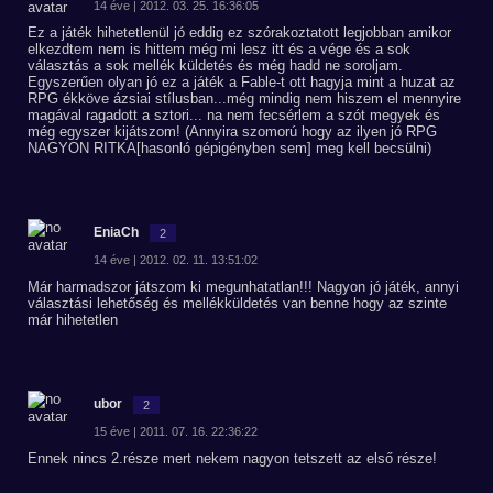
14 éve | 2012. 03. 25. 16:36:05
Ez a játék hihetetlenül jó eddig ez szórakoztatott legjobban amikor
elkezdtem nem is hittem még mi lesz itt és a vége és a sok
választás a sok mellék küldetés és még hadd ne soroljam.
Egyszerűen olyan jó ez a játék a Fable-t ott hagyja mint a huzat az
RPG ékköve ázsiai stílusban...még mindig nem hiszem el mennyire
magával ragadott a sztori... na nem fecsérlem a szót megyek és
még egyszer kijátszom! (Annyira szomorú hogy az ilyen jó RPG
NAGYON RITKA[hasonló gépigényben sem] meg kell becsülni)
EniaCh
2
14 éve | 2012. 02. 11. 13:51:02
Már harmadszor játszom ki megunhatatlan!!! Nagyon jó játék, annyi
választási lehetőség és mellékküldetés van benne hogy az szinte
már hihetetlen
ubor
2
15 éve | 2011. 07. 16. 22:36:22
Ennek nincs 2.része mert nekem nagyon tetszett az első része!