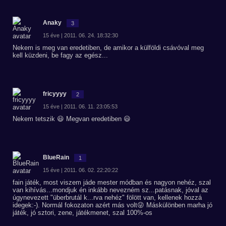
Anaky
3
15 éve | 2011. 06. 24. 18:32:30
Nekem is meg van eredetiben, de amikor a külföldi csávóval meg
kell küzdeni, be fagy az egész...
fricyyyy
2
15 éve | 2011. 06. 11. 23:05:53
Nekem tetszik 😃 Megvan eredetiben 😃
BlueRain
1
15 éve | 2011. 06. 02. 22:20:22
fain játék, most viszem jáde mester módban és nagyon nehéz, szal
van kihívás...mondjuk én inkább nevezném sz...patásnak, jóval az
úgynevezett "überbrutál k...rva nehéz" fölött van, kellenek hozzá
idegek:-). Normál fokozaton azért más volt😜 Máskülönben marha jó
játék, jó sztori, zene, játékmenet, szal 100%-os