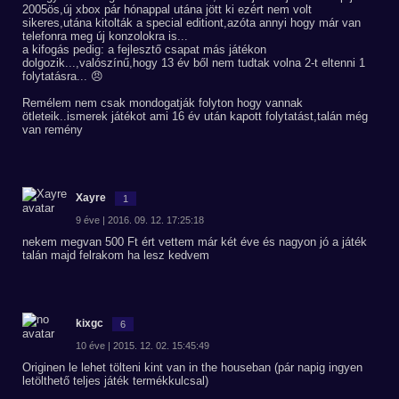
2005ös,új xbox pár hónappal utána jött ki ezért nem volt
sikeres,utána kitolták a special editiont,azóta annyi hogy már van
telefonra meg új konzolokra is...
a kifogás pedig: a fejlesztő csapat más játékon
dolgozik...,valószínű,hogy 13 év ből nem tudtak volna 2-t eltenni 1
folytatásra... 😠
Remélem nem csak mondogatják folyton hogy vannak
ötleteik..ismerek játékot ami 16 év után kapott folytatást,talán még
van remény
Xayre
1
9 éve | 2016. 09. 12. 17:25:18
nekem megvan 500 Ft ért vettem már két éve és nagyon jó a játék
talán majd felrakom ha lesz kedvem
kixgc
6
10 éve | 2015. 12. 02. 15:45:49
Originen le lehet tölteni kint van in the houseban (pár napig ingyen
letölthető teljes játék termékkulcsal)