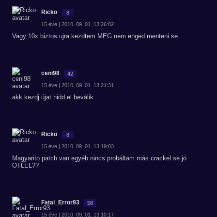
Ricko
8
15 éve | 2010. 09. 01. 13:26:02
Vagy 10x biztos ujra kezdtem MEG nem enged menteni se
ceni98
42
15 éve | 2010. 09. 01. 13:21:31
akk kezdj újat hidd el beválik
Ricko
8
15 éve | 2010. 09. 01. 13:19:03
Magyarito patch van egyéb nincs probáltam más crackel se jó
ÖTLEL??
Fatal_Error93
58
15 éve | 2010. 09. 01. 13:10:17