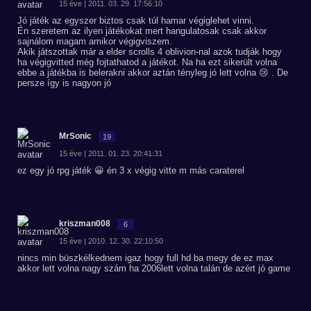
15 éve | 2011. 03. 29. 17:56:10
Jó játék az egyszer biztos csak túl hamar végiglehet vinni.
Én szeretem az ilyen játékokat mert hangulatosak csak akkor
sajnálom magam amikor végigviszem.
Akik játszottak már a elder scrolls 4 oblivion-nal azok tudják hogy
ha végigvitted még fojtathatod a játékot. Na ha ezt sikerült volna
ebbe a játékba is belerakni akkor aztán tényleg jó lett volna 😢 . De
persze így is nagyon jó
MrSonic
19
15 éve | 2011. 01. 23. 20:41:31
ez egy jó rpg játék 😀 én 3 x végig vitte m más caraterel
kriszman008
6
15 éve | 2010. 12. 30. 22:10:50
nincs min büszkélkednem igaz hogy full hd ba megy de ez max
akkor lett volna nagy szám ha 2006lett volna talán de azért jó game