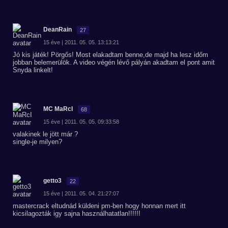
DeanRain
27
15 éve | 2011. 05. 05. 13:13:21
Jó kis játék! Pörgős! Most elakadtam benne,de majd ha lesz időm
jobban belemerülök. A video végén lévő pályán akadtam el pont amit
Snyda linkelt!
MC MaRcI
68
15 éve | 2011. 05. 05. 09:33:58
valakinek le jött már ?
single-je milyen?
getto3
22
15 éve | 2011. 05. 04. 21:27:07
mastercrack eltudnád küldeni pm-ben hogy honnan mert itt
kicsilagozták igy sajna használhatatlan!!!!!!