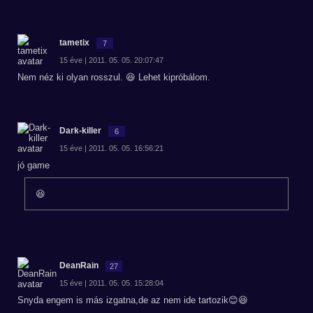
tametix
7
15 éve | 2011. 05. 05. 20:07:47
Nem néz ki olyan rosszul. 😆 Lehet kipróbálom.
Dark-killer
6
15 éve | 2011. 05. 05. 16:56:21
jó game
😆
DeanRain
27
15 éve | 2011. 05. 05. 15:28:04
Snyda engem is más izgatna,de az nem ide tartozik😊😆