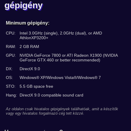
gépigény
Minimum gépigény:
CPU:
Intel 3.0GHz (single), 2.0GHz (dual), or AMD
AthlonXP3200+
RAM:
2 GB RAM
GPU:
NVIDIA GeForce 7800 or ATI Radeon X1900 (NVIDIA
GeForce GTX 460 or better recommended)
DX:
DirectX 9.0
OS:
Windows® XP/Windows Vista®/Windows® 7
STO:
5.5 GB space free
Hang:
DirectX 9.0 compatible sound card
Az oldalon csak hivatalos gépigények találhatóak, amit a készítők
vagy egy hivatalos forgalmazó cég tett közzé.