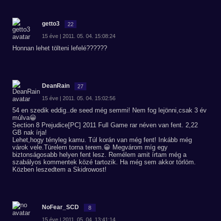
getto3
22
15 éve | 2011. 05. 04. 15:08:24
Honnan lehet tölteni lefelé??????
DeanRain
27
15 éve | 2011. 05. 04. 15:02:56
54 en szedik eddig..de seed még semmi! Nem fog lejönni,csak 3 év
múlva😀
Section 8 Prejudice[PC] 2011 Full Game rar néven van fent. 2,22
GB nak írja!
Lehet,hogy tényleg kamu. Túl korán van még fent! Inkább még
várok vele.Türelem torna terem.😀 Megvárom míg egy
biztonságosabb helyen fent lesz. Remélem amit írtam még a
szabályos kommentek közé tartozik. Ha még sem akkor törlöm.
Közben leszedtem a Skidrowost!
NoFear_SCD
8
15 éve | 2011. 05. 04. 13:41:14