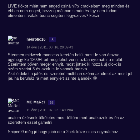
LIVE fiókot miért nem enged csinálni?:/ crackeltem meg minden és
ebben nem enged, bezzeg másban simán és így nem tudom
elmenteni. valaki tudna segíteni légyszives? köszi
neurotic16
8
14 éve | 2011. 08. 16. 20:39:43
Steamen midweek madness keretén belül most le van árazva
úgyhogy kb 1200Ft-ért meg lehet venni aztán nyomatni a multit.
Szerintem bőven megér ennyit, most jöttek ki hozzá új dlc-k is
szám szerint 3 és azok is le vannak árazva.
Akit érdekel a játék és szeretné multiban szórni az ólmot az most jól
jár, ha beruház rá mert ennyiért szinte ajándék 😀
MC MaRcI
68
15 éve | 2011. 07. 22. 14:11:04
unalom űzésnek tökéletes most töltöm mert unatkozok és én az
szerettem ezzel gamelni
Sniper99 még jó hogy jobb de a 2nek köze nincs egymáshoz