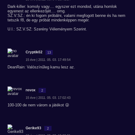
Dark-killer: komoly vagy.... egyszer ezt mondod, utána homlok
egyenest az ellenkezőjét.... omg.
SZ.V.SZ.: én ki fogom próbálni, valami megfogott benne és ha nem
tetszik f8, de egy próbát mindenképpen megér.
U.I.: SZ.V.SZ: Szerény Véleményem Szerint.
Cryptik02
13
15 éve | 2011. 05. 03. 17:49:54
DeanRain: Valószínűleg kamu lesz az.
revox
2
15 éve | 2011. 05. 03. 17:02:43
100-100 de nem várom a játékot 😜
Gerike93
2