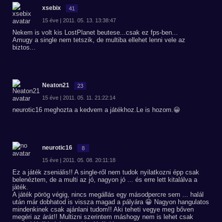
xsebix
41
15 éve | 2011. 05. 13. 13:38:47
Nekem is volt kis LostPlanet beutese...csak ez fps-ben...
Amugy a single nem tetszik, de multiba ellehet lenni vele az
biztos...
Neaton21
23
15 éve | 2011. 05. 11. 21:22:14
neurotic16 meghozta a kedvem a játékhoz.Le is hozom.😀
neurotic16
8
15 éve | 2011. 05. 08. 20:11:18
Ez a játék zseniális!! A single-ről nem tudok nyilatkozni épp csak
belenéztem, de a multi az jó, nagyon jó ... és erre lett kitalálva a
játék.
A játék pörög végig, nincs megállás egy másodpercre sem ... halál
után már dobhatod is vissza magad a pályára 😀 Nagyon hangulatos
mindenkinek csak ajánlani tudom!! Aki teheti vegye meg bőven
megéri az árát!! Multizni szerintem máshogy nem is lehet csak