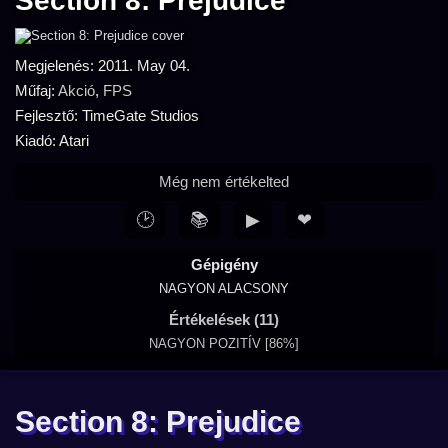
Section 8: Prejudice
Megjelenés: 2011. May 04.
Műfaj:
Akció
,
FPS
Fejlesztő: TimeGate Studios
Kiadó: Atari
Még nem értékelted
🕑
📚
▶
❤
Gépigény
NAGYON ALACSONY
Értékelések (11)
NAGYON POZITÍV [86%]
Section 8: Prejudice