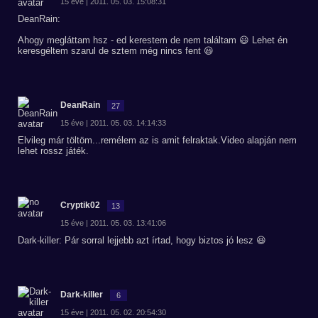
15 éve | 2011. 05. 03. 15:08:31
DeanRain:
Ahogy megláttam hsz - ed kerestem de nem találtam 😃 Lehet én
keresgéltem szarul de sztem még nincs fent 😃
DeanRain
27
15 éve | 2011. 05. 03. 14:14:33
Elvileg már töltöm...remélem az is amit felraktak.Video alapján nem
lehet rossz játék.
Cryptik02
13
15 éve | 2011. 05. 03. 13:41:06
Dark-killer: Pár sorral lejjebb azt írtad, hogy biztos jó lesz 😆
Dark-killer
6
15 éve | 2011. 05. 02. 20:54:30