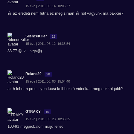
15 éve | 2011. 06. 14. 10:03:27
😆 az eredeti nem futna ez meg simán 😆 hol vagyunk má bakker?
SilenceKiller
12
15 éve | 2011. 06. 12. 16:35:54
83 77 😞 k... vga😞(
Roland20
28
15 éve | 2011. 06. 03. 15:04:40
az h lehet h proci ilyen kicsi kell hozzá videókari meg sokkal jobb?
GTRAKY
10
15 éve | 2011. 05. 23. 18:38:35
100-93 megprobalom majd lehet