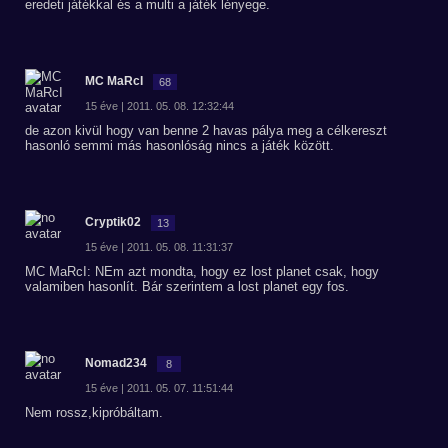
eredeti játékkal és a multi a játék lényege.
MC MaRcI
68
15 éve | 2011. 05. 08. 12:32:44
de azon kivül hogy van benne 2 havas pálya meg a célkereszt
hasonló semmi más hasonlóság nincs a játék között.
Cryptik02
13
15 éve | 2011. 05. 08. 11:31:37
MC MaRcI: NEm azt mondta, hogy ez lost planet csak, hogy
valamiben hasonlít. Bár szerintem a lost planet egy fos.
Nomad234
8
15 éve | 2011. 05. 07. 11:51:44
Nem rossz,kipróbáltam.