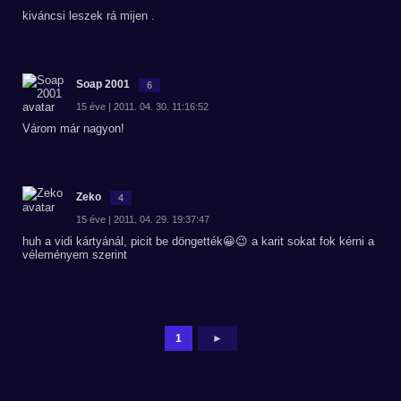
kiváncsi leszek rá mijen .
Soap 2001
6
15 éve | 2011. 04. 30. 11:16:52
Várom már nagyon!
Zeko
4
15 éve | 2011. 04. 29. 19:37:47
huh a vidi kártyánál, picit be döngették😀😉 a karit sokat fok kérni a
véleményem szerint
1
►