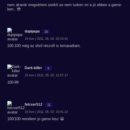
nem akarok megsérteni senkit se nem tudom mi a jó ebben a game-
ben...😳
dupipapa
16
15 éve | 2011. 05. 02. 20:14:41
100-100 még az első részről is lemaradtam.
Dark-killer
6
15 éve | 2011. 05. 02. 12:57:17
100-99
felcser512
11
15 éve | 2011. 05. 02. 10:41:22
100/100 remélem jo game lesz 😀