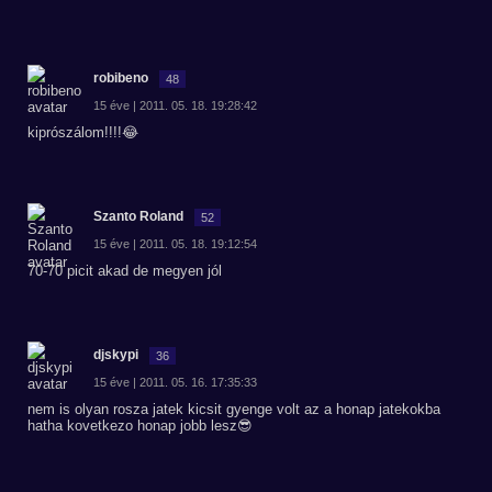
robibeno
48
15 éve | 2011. 05. 18. 19:28:42
kiprószálom!!!!😂
Szanto Roland
52
15 éve | 2011. 05. 18. 19:12:54
70-70 picit akad de megyen jól
djskypi
36
15 éve | 2011. 05. 16. 17:35:33
nem is olyan rosza jatek kicsit gyenge volt az a honap jatekokba
hatha kovetkezo honap jobb lesz😎