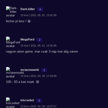
Dark-killer
6
15 éve | 2011. 05. 01. 13:41:55
biztos jó lesz ! 😀
MegaFord
2
15 éve | 2011. 05. 01. 13:32:45
nagyon atom game. mar csak 3 nap mar alig varom
mclarennorbi
3
15 éve | 2011. 04. 30. 17:19:09
100 - 93 a kari miatt. 😆
kiscseled
3
15 éve | 2011. 04. 30. 13:27:17