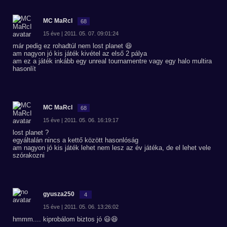
MC MaRcI
68
15 éve | 2011. 05. 07. 09:01:24
már pedig ez rohadtúl nem lost planet 😆
am nagyon jó kis játék kivétel az első 2 pálya
am ez a játék inkább egy unreal tournamentre vagy egy halo multira
hasonlít
MC MaRcI
68
15 éve | 2011. 05. 06. 16:19:17
lost planet ?
egyáltalán nincs a kettő között hasonlóság
am nagyon jó kis játék lehet nem lesz az év játéka, de el lehet vele
szórakozni
gyusza250
4
15 éve | 2011. 05. 06. 13:26:02
hmmm.... kiprobálom biztos jó 😃😆