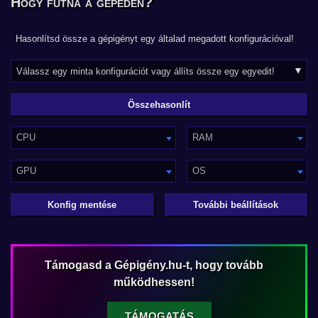
Hogy futna a gépeden?
Hasonlítsd össze a gépigényt egy általad megadott konfigurációval!
CPU
RAM
GPU
OS
Konfig mentése
További beállítások
Támogasd a Gépigény.hu-t, hogy tovább
működhessen!
TÁMOGATÁS