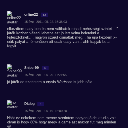
online22
13
15 éve | 2011. 05. 22. 16:36:03
elkezdtem easy-ben és nem válthatok rohadt nehézségi szintet -.-"
játék közben váltani lehetne azt jó lett volna belerakni a
fejlesztőknek.... nagyon szarul csinálták meg... ha újra kezdem x-
edik pályát a főmenüben ott csak easy van... áhh kapják be a
fagyit....
Sniper99
6
15 éve | 2011. 05. 20. 11:24:55
jó játék de szerintem a crysis WarHead is jobb nála....
Dialog
1
15 éve | 2011. 05. 19. 15:00:20
Háát ez nekekem nem menne szerintem nagyon jó de kitudja volt
olyan is hogy 80% hogy megy a game azt maxon fut meg minden
😃