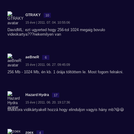
GTRAKY
10
15 éve | 2011. 07. 04. 10:55:06
DavidML: ezt ugyerted hogy 256-tol 1024 megaig bovulo
videokartya???nekemilyen van
aeBneR
6
15 éve | 2011. 06. 27. 09:45:09
256 Mb - 1024 Mb, én kb. 1 órája töltöttem le. Most fogom felrakni.
Hazard Hydra
17
15 éve | 2011. 06. 20. 19:17:36
Mekkora vidikártyakell hozzá hogy elinduljon vagyis hány mb?😃😃
zoex
4