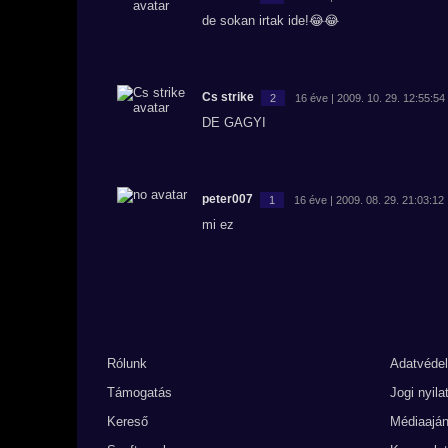
de sokan irtak ide!😂😂
Cs strike
2
16 éve | 2009. 10. 29. 12:55:54
DE GAGYI
peter007
1
16 éve | 2009. 08. 29. 21:03:12
mi ez
Rólunk
Adatvéde
Támogatás
Jogi nyila
Kereső
Médiaaján