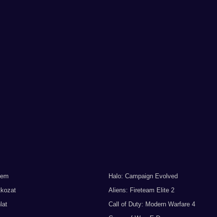
lem
Halo: Campaign Evolved
tkozat
Aliens: Fireteam Elite 2
lat
Call of Duty: Modern Warfare 4