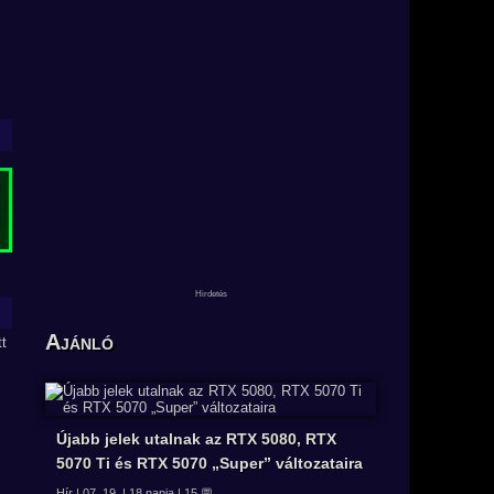
Ajánló
Újabb jelek utalnak az RTX 5080, RTX
5070 Ti és RTX 5070 „Super” változataira
Hír | 07. 19. | 18 napja | 15 💬