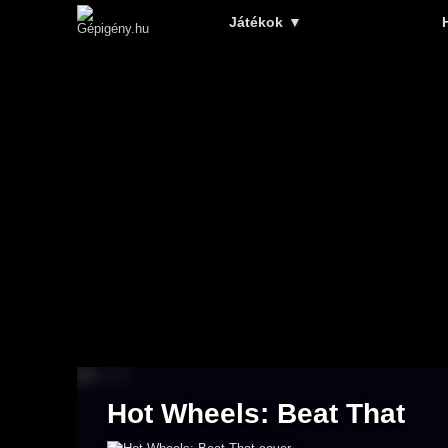
Játékok
▼
Hot Wheels: Beat That