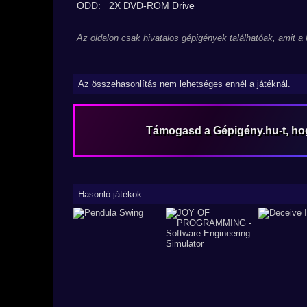
ODD:
2X DVD-ROM Drive
Az oldalon csak hivatalos gépigények találhatóak, amit a
Az összehasonlítás nem lehetséges ennél a játéknál.
Támogasd a Gépigény.hu-t, h
Hasonló játékok: