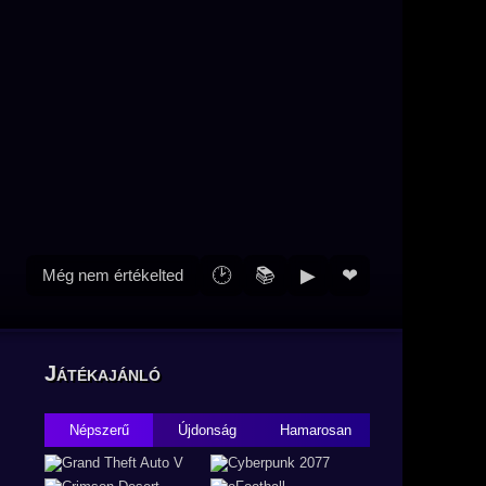
🕑
📚
▶
❤
Még nem értékelted
Játékajánló
Népszerű
Újdonság
Hamarosan