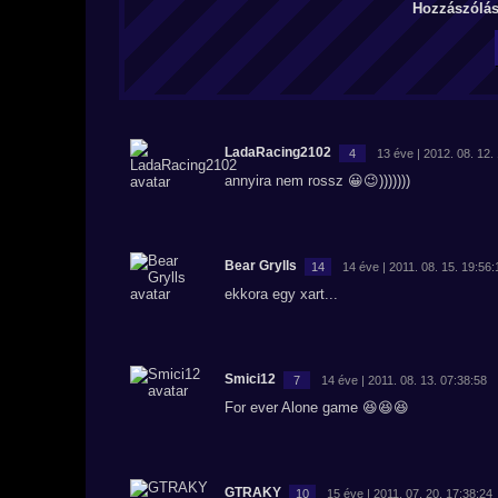
Hozzászólás 
LadaRacing2102
4
13 éve | 2012. 08. 12.
annyira nem rossz 😀😉)))))))
Bear Grylls
14
14 éve | 2011. 08. 15. 19:56:
ekkora egy xart...
Smici12
7
14 éve | 2011. 08. 13. 07:38:58
For ever Alone game 😆😆😆
GTRAKY
10
15 éve | 2011. 07. 20. 17:38:24