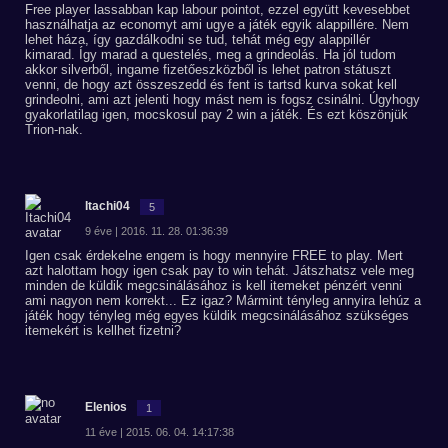
Free player lassabban kap labour pointot, ezzel együtt kevesebbet
használhatja az economyt ami ugye a játék egyik alappillére. Nem
lehet háza, így gazdálkodni se tud, tehát még egy alappillér
kimarad. Így marad a questelés, meg a grindeolás. Ha jól tudom
akkor silverből, ingame fizetőeszközből is lehet patron státuszt
venni, de hogy azt összeszedd és fent is tartsd kurva sokat kell
grindeolni, ami azt jelenti hogy mást nem is fogsz csinálni. Úgyhogy
gyakorlatilag igen, mocskosul pay 2 win a játék. És ezt köszönjük
Trion-nak.
Itachi04
5
9 éve | 2016. 11. 28. 01:36:39
Igen csak érdekelne engem is hogy mennyire FREE to play. Mert
azt halottam hogy igen csak pay to win tehát. Játszhatsz vele meg
minden de küldik megcsinálásához is kell itemeket pénzért venni
ami nagyon nem korrekt... Ez igaz? Mármint tényleg annyira lehúz a
játék hogy tényleg még egyes küldik megcsinálásához szükséges
itemekért is kellhet fizetni?
Elenios
1
11 éve | 2015. 06. 04. 14:17:38