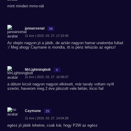
mint minden mmo-nál
janoarsenal
56
11 éve | 2015. 03. 27. 17:23:45
Az elején nagyon jó a játék, de aztán nagyon hamar unalomba fullad
:/ Meg ahogy Caymane is mondta, itt is pénz lehúzás az egész!
MrLightningbolt
6
11 éve | 2015. 03. 27. 16:58:07
a dátum kicsit nagyon nagyon elkésett, már tavaly voltam nyílt
szerón, haverom meg 2 éve játszott vele bétán, kicsi fail
Caymane
29
11 éve | 2015. 03. 27. 14:04:28
egész jó játék lehetne, csak kár, hogy P2W az egész