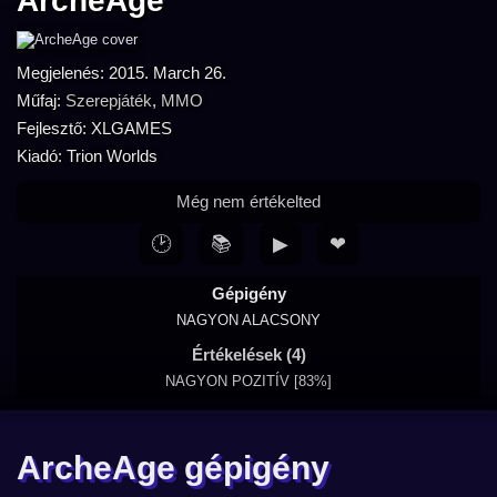
ArcheAge
Megjelenés: 2015. March 26.
Műfaj:
Szerepjáték
,
MMO
Fejlesztő: XLGAMES
Kiadó: Trion Worlds
Még nem értékelted
🕑
📚
▶
❤
Gépigény
NAGYON ALACSONY
Értékelések (4)
NAGYON POZITÍV [83%]
ArcheAge gépigény