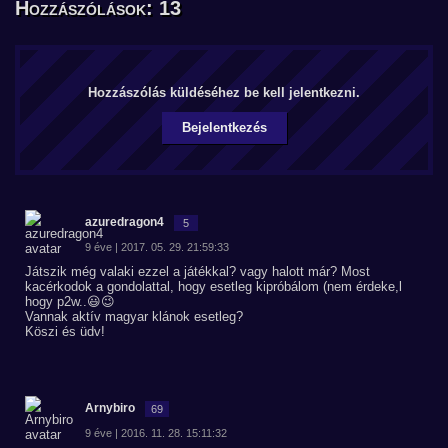
Hozzászólások: 13
Hozzászólás küldéséhez be kell jelentkezni.
Bejelentkezés
azuredragon4
5
9 éve | 2017. 05. 29. 21:59:33
Játszik még valaki ezzel a játékkal? vagy halott már? Most
kacérkodok a gondolattal, hogy esetleg kipróbálom (nem érdeke,l
hogy p2w..😃😉
Vannak aktív magyar klánok esetleg?
Köszi és üdv!
Arnybiro
69
9 éve | 2016. 11. 28. 15:11:32