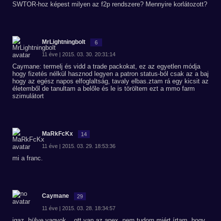
SWTOR-hoz képest milyen az f2p rendszere? Mennyire korlátozott?
MrLightningbolt
6
11 éve | 2015. 03. 30. 20:31:14
Caymane: termelj és vidd a trade packokat, ez az egyetlen módja
hogy fizetés nélkül hasznod legyen a patron status-ból csak az a baj
hogy az egész napos elfoglaltság, tavaly elbas.ztam rá egy kicsit az
életemből de tanultam a belőle és le is töröltem ezt a mmo farm
szimulátort
MaRkFcKx
14
11 éve | 2015. 03. 29. 18:53:36
mi a franc.
Caymane
29
11 éve | 2015. 03. 28. 18:34:57
igaz, hülye vagyok... ott van az apex. nem tudom miért írtam, hogy