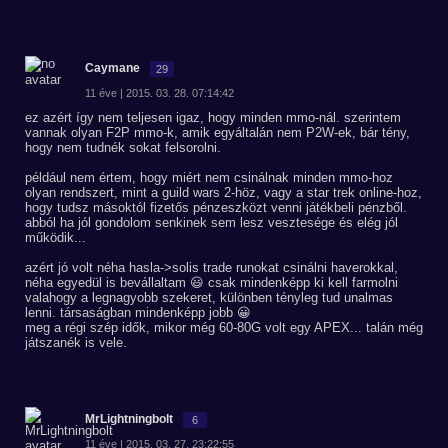
Caymane
29
11 éve | 2015. 03. 28. 07:14:42
ez azért így nem teljesen igaz, hogy minden mmo-nál. szerintem
vannak olyan F2P mmo-k, amik egyáltalán nem P2W-ek, bár tény,
hogy nem tudnék sokat felsorolni.
például nem értem, hogy miért nem csinálnak minden mmo-hoz
olyan rendszert, mint a guild wars 2-höz, vagy a star trek online-hoz,
hogy tudsz másoktól fizetős pénzeszközt venni játékbeli pénzből.
abból ha jól gondolom senkinek sem lesz vesztesége és elég jól
működik...
azért jó volt néha hasla->solis trade runokat csinálni haverokkal,
néha egyedül is bevállaltam 😃 csak mindenképp ki kell farmolni
valahogy a legnagyobb szekeret, különben tényleg tud unalmas
lenni. társaságban mindenképp jobb 😀
meg a régi szép idők, mikor még 60-80G volt egy APEX... talán még
játszanék is vele.
MrLightningbolt
6
11 éve | 2015. 03. 27. 23:22:55