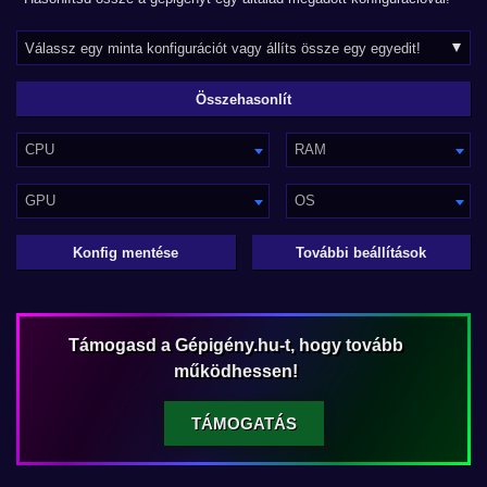
CPU
RAM
GPU
OS
Konfig mentése
További beállítások
Támogasd a Gépigény.hu-t, hogy tovább
működhessen!
TÁMOGATÁS