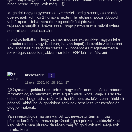
nincs benne. reggel volt még... 😃
70 goldot nagyon gyorsan összelehetett pedig szedni, akkor még
gyerekjáték volt. kb 1 hónapja néztem fel utoljára, akkor 500gold
volt 1 apex... tehát nem éri meg csóróként játszani.
teljesen elrontják a játékot azzal, hogy patron status nélkül szinte
semmit sem lehet csinálni.
mondjuk hallottam, hogy vannak módszerek, amikkel nagyon lehet
farmolni (fishing vagy traderun, ha van hajód) de ezekhez is baromi
sok labor kell. viszont ha fizetsz 1-2 hónapot és megszerezted a
szükséges cuccokat, akkor már lehet F2P-ként is játszani
kisscsabi11
2
11 éve | 2015. 03. 28. 18:14:17
@Caymane ,,például nem értem, hogy miért nem csinálnak minden
mmo-hoz olyan rendszert, mint a guild wars 2-höz, vagy a star trek
online-hoz, hogy tudsz másoktól fizetős pénzeszközt venni játékbeli
pénzből. abból ha jól gondolom senkinek sem lesz vesztesége és
elég jól működik...
"
Van ilyen,aukciós házban van APEX nevezetű item ami igazi
pénzbe kerül és aki használja Credit (Igazi pénzes fizetőezköz)-et
kap. régóta nem játszok de régen még 70 gold volt ami elégé sok
farmba került.