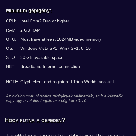
Minimum gépigény:
CPU:
Intel Core2 Duo or higher
RAM:
2 GB RAM
GPU:
Must have at least 1024MB video memory
OS:
Windows Vista SP1, Win7 SP1, 8, 10
STO:
30 GB available space
NET:
Broadband Internet connection
NOTE: Glyph client and registered Trion Worlds account
Az oldalon csak hivatalos gépigények találhatóak, amit a készítők
vagy egy hivatalos forgalmazó cég tett közzé.
Hogy futna a gépeden?
Hasonlítsd össze a gépigényt egy általad megadott konfigurációval!