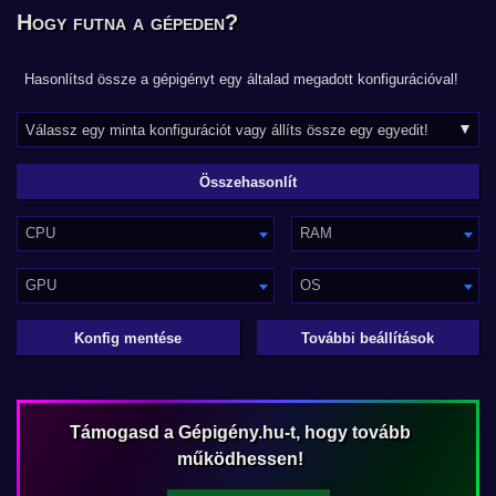
Hogy futna a gépeden?
Hasonlítsd össze a gépigényt egy általad megadott konfigurációval!
CPU
RAM
GPU
OS
Konfig mentése
További beállítások
Támogasd a Gépigény.hu-t, hogy tovább
működhessen!