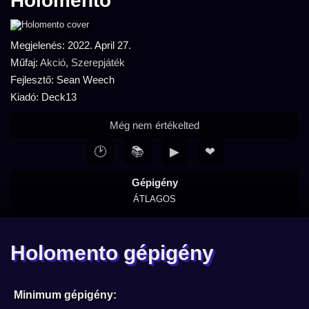
Holomento
Megjelenés: 2022. April 27.
Műfaj:
Akció
,
Szerepjáték
Fejlesztő: Sean Weech
Kiadó: Deck13
Még nem értékelted
🕑
📚
▶
❤
Gépigény
ÁTLAGOS
Holomento gépigény
Minimum gépigény: