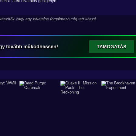
ert a játék hivatalos gépigénye.
 készítők vagy egy hivatalos forgalmazó cég tett közzé.
ogy tovább működhessen!
TÁMOGATÁS