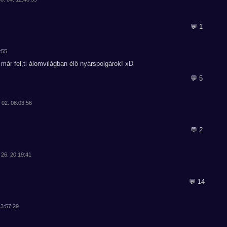
💬 1
:55
ár fel,ti álomvilágban élő nyárspolgárok! xD
💬 5
 02. 08:03:56
💬 2
 26. 20:19:41
💬 14
13:57:29