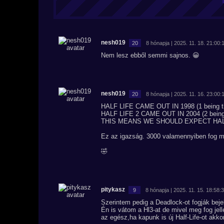
nesh019
20
8 hónapja | 2025. 11. 18. 21:00:
Nem lesz ebből semmi sajnos. 😀
nesh019
20
8 hónapja | 2025. 11. 16. 23:00:
HALF LIFE CAME OUT IN 1998 (1 being the
HALF LIFE 2 CAME OUT IN 2004 (2 being t
THIS MEANS WE SHOULD EXPECT HALF
Ez az igazság. 3000 valamennyiben fog m
🤣
pitykasz
9
8 hónapja | 2025. 11. 15. 18:58:
Szerintem pedig a Deadlock-ot fogják beje
Én is vátom a Hl3-at de mivel meg fog jell
az egész,ha kapunk is új Half-Life-ot akko