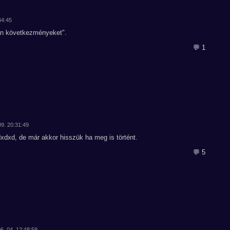
44:45
lan következményeket".
💬 1
09. 20:31:49
dxdxd, de már akkor hisszük ha meg is történt.
💬 5
06. 04. 12:48:59