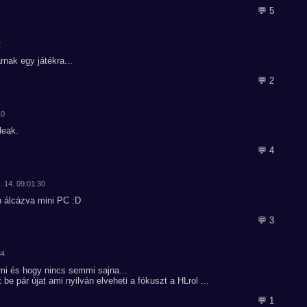
💬 5
2
rnak egy játékra...
💬 2
10
leak.
💬 4
. 14. 09:01:30
n álcázva mini PC :D
💬 3
34
i és hogy nincs semmi sajna...
 be pár újat ami nyilván elveheti a fókuszt a HLrol ...
💬 1