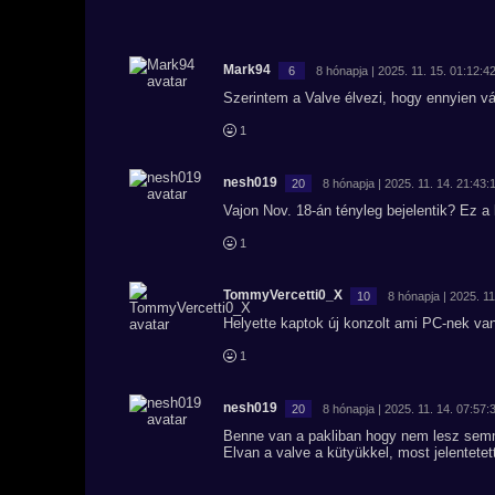
Mark94
6
8 hónapja | 2025. 11. 15. 01:12:4
Szerintem a Valve élvezi, hogy ennyien vá
1
nesh019
20
8 hónapja | 2025. 11. 14. 21:43:
Vajon Nov. 18-án tényleg bejelentik? Ez a 
1
TommyVercetti0_X
10
8 hónapja | 2025. 11
Helyette kaptok új konzolt ami PC-nek va
1
nesh019
20
8 hónapja | 2025. 11. 14. 07:57:
Benne van a pakliban hogy nem lesz semm
Elvan a valve a kütyükkel, most jelentetett