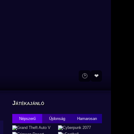
🕑
❤
Játékajánló
Népszerű
Újdonság
Hamarosan