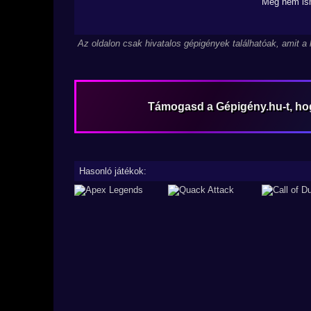
Még nem ism
Az oldalon csak hivatalos gépigények találhatóak, amit a
Támogasd a Gépigény.hu-t, h
Hasonló játékok: