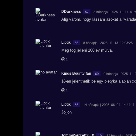
DDarkness
57
8 hónapja | 2025. 11. 14. 01:
Alig várom, hogy lássam azokat a "várat
Liptik
86
8 hónapja | 2025. 11. 13. 12:03:25
Meg fog jelleni 100 év múlva.
1
Kings Bounty fan
60
9 hónapja | 2025. 11. 
18-án jelenthetik be egy pletyka alapján x
1
Liptik
86
14 hónapja | 2025. 06. 04. 14:44:11
Jöjjön
TommyVercetti0_X
10
14 hónapja | 2025. 