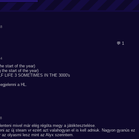
18
💬 1
14
 start of the year)
he start of the year)
 LIFE 3 SOMETIMES IN THE 3000's
egjelenni a HL.
38
lenteni mivel már elég régóta megy a játéktesztelése.
eni az új steam vr ezért azt valahogyan el is kell adniuk. Nagyon gyanús ez
r az olyasmi lesz mint az Alyx szerintem.