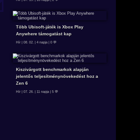
Több Ubisoft-játék is Xbox Play
Anywhere támogatást kap
Hír | 08. 02. | 4 napja | 0 💬
Kiszivárgott benchmarkok alapján
jelentős teljesítménynövekedést hoz a
Zen 6
Hír | 07. 26. | 11 napja | 5 💬