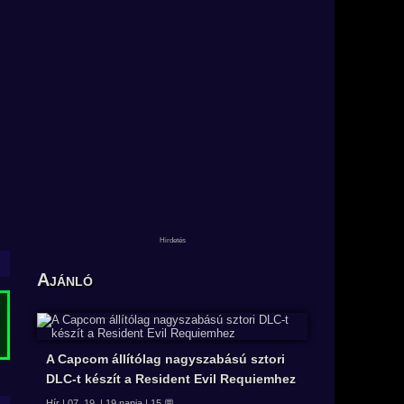
Ajánló
A Capcom állítólag nagyszabású sztori
DLC-t készít a Resident Evil Requiemhez
Hír | 07. 19. | 19 napja | 15 💬