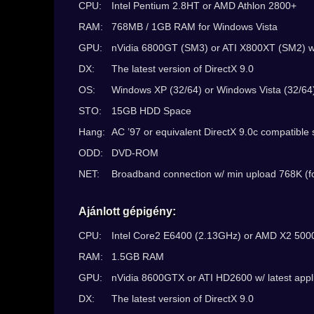
CPU:
Intel Pentium 2.8HT or AMD Athlon 2800+
RAM:
768MB / 1GB RAM for Windows Vista
GPU:
nVidia 6800GT (SM3) or ATI X800XT (SM2) w/ l
DX:
The latest version of DirectX 9.0
OS:
Windows XP (32/64) or Windows Vista (32/64
STO:
15GB HDD Space
Hang:
AC ’97 or equivalent DirectX 9.0c compatible
ODD:
DVD-ROM
NET:
Broadband connection w/ min upload 768K (fo
Ajánlott gépigény:
CPU:
Intel Core2 E6400 (2.13GHz) or AMD X2 500
RAM:
1.5GB RAM
GPU:
nVidia 8600GTX or ATI HD2600 w/ latest appli
DX:
The latest version of DirectX 9.0