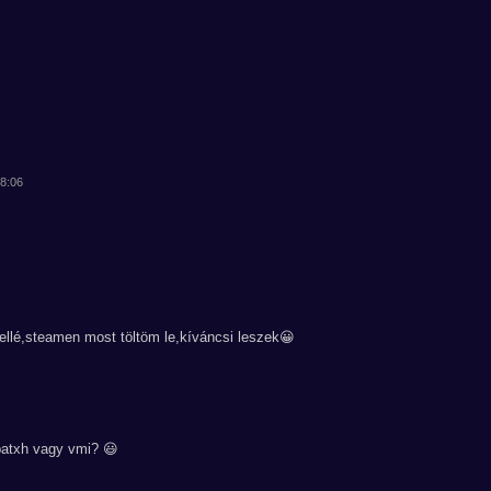
48:06
llé,steamen most töltöm le,kíváncsi leszek😀
 patxh vagy vmi? 😃