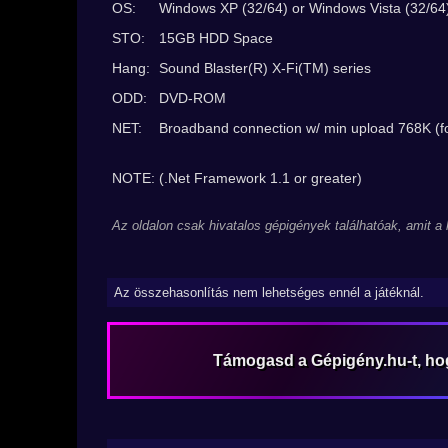
OS:
Windows XP (32/64) or Windows Vista (32/64
STO:
15GB HDD Space
Hang:
Sound Blaster(R) X-Fi(TM) series
ODD:
DVD-ROM
NET:
Broadband connection w/ min upload 768K (fo
NOTE: (.Net Framework 1.1 or greater)
Az oldalon csak hivatalos gépigények találhatóak, amit a
Az összehasonlítás nem lehetséges ennél a játéknál.
Támogasd a Gépigény.hu-t, h