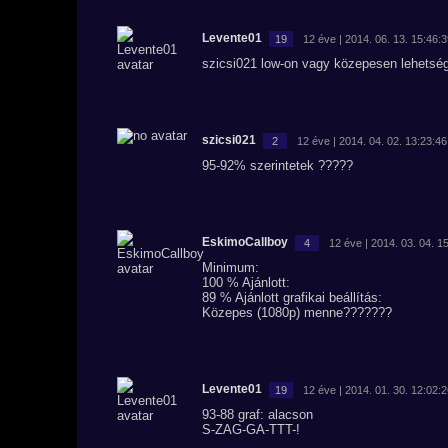
Levente01
19
12 éve | 2014. 06. 13. 15:46:
szicsi021 low-on vagy közepesen lehetsé
szicsi021
2
12 éve | 2014. 04. 02. 13:23:46
95-92% szerintetek ?????
EskimoCallboy
4
12 éve | 2014. 03. 04. 1
Minimum:
100 % Ajánlott:
89 % Ajánlott grafikai beállítás:
Közepes (1080p) menne???????
Levente01
19
12 éve | 2014. 01. 30. 12:02:
93-88 graf: alacson
S-ZAG-GA-TTT-!