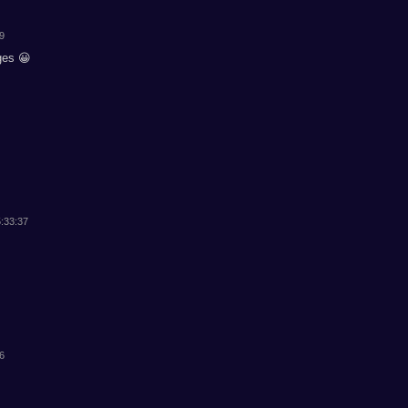
39
ges 😀
5:33:37
26