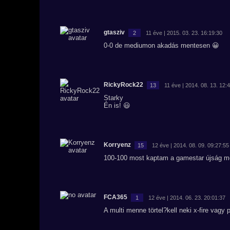
gtasziv
2
11 éve | 2015. 03. 23. 16:19:30
0-0 de mediumon akadás mentesen 😀
RickyRock22
13
11 éve | 2014. 08. 13. 12:
Starky
Én is! 😃
Korryenz
15
12 éve | 2014. 08. 09. 09:27:55
100-100 most kaptam a gamestar újság me
FCA365
1
12 éve | 2014. 06. 23. 20:01:37
A multi menne törtel?kell neki x-fire vagy