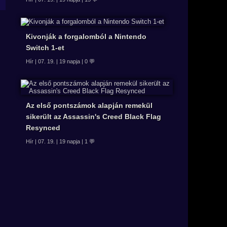
Kivonják a forgalomból a Nintendo
Switch 1-et
Hír | 07. 19. | 19 napja | 0 💬
Az első pontszámok alapján remekül
sikerült az Assassin's Creed Black Flag
Resynced
Hír | 07. 19. | 19 napja | 1 💬