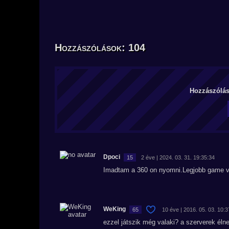
Hozzászólások: 104
Hozzászólás 
Dpoci
15
2 éve | 2024. 03. 31. 19:35:34
Imadtam a 360 on nyomni.Legjobb game vo
WeKing
65
10 éve | 2016. 05. 03. 10:3
ezzel játszik még valaki? a szerverek él