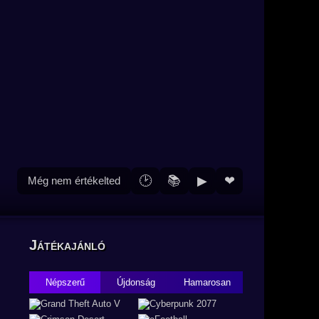
🕑
📚
▶
❤
Még nem értékelted
Játékajánló
Népszerű
Újdonság
Hamarosan