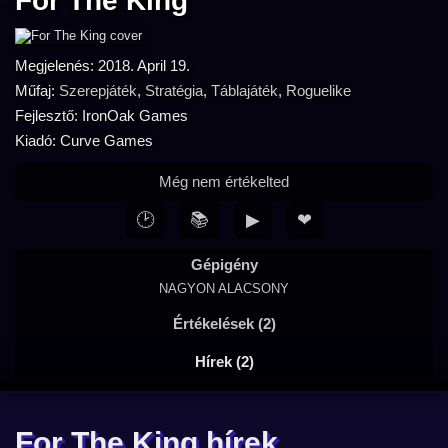
For The King
Megjelenés: 2018. April 19.
Műfaj:
Szerepjáték
,
Stratégia
,
Táblajáték
,
Roguelike
Fejlesztő: IronOak Games
Kiadó: Curve Games
Még nem értékelted
🕑
📚
▶
❤
Gépigény
NAGYON ALACSONY
Értékelések (2)
Hírek (2)
For The King hírek