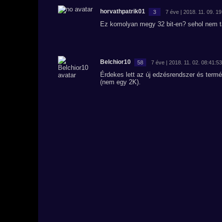
horvathpatrik01
3
7 éve | 2018. 11. 09. 1
Ez komolyan megy 32 bit-en? sehol nem ta
Belchior10
58
7 éve | 2018. 11. 02. 08:41:53
Érdekes lett az új edzésrendszer és term
(nem egy 2K).