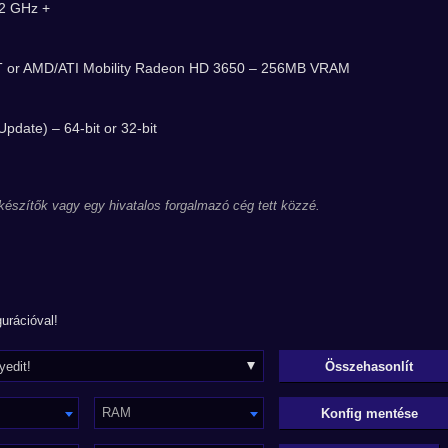
.2 GHz +
T or AMD/ATI Mobility Radeon HD 3650 – 256MB VRAM
pdate) – 64-bit or 32-bit
 készítők vagy egy hivatalos forgalmazó cég tett közzé.
urációval!
RAM
Konfig mentése