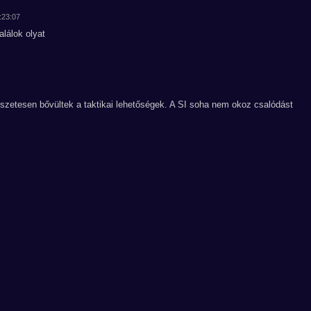
9:23:07
lálok olyat
észetesen bővültek a taktikai lehetőségek. A SI soha nem okoz csalódást