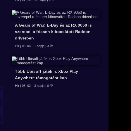
A Gears of War: E-Day és az RX 9050 is
szerepel a frissen kibocsátott Radeon
driverben
Hír | 08. 04. | 1 napja | 3 💬
Több Ubisoft-játék is Xbox Play
Anywhere támogatást kap
Hír | 08. 02. | 3 napja | 0 💬