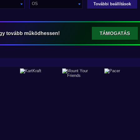
OS
További beállítások
ogy tovább működhessen!
TÁMOGATÁS