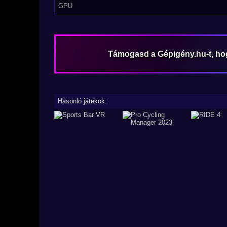
GPU
Támogasd a Gépigény.hu-t, h
Hasonló játékok: