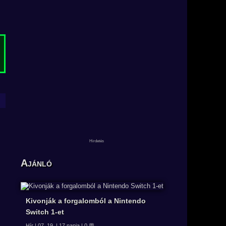
Ajánló
Kivonják a forgalomból a Nintendo
Switch 1-et
Hír | 07. 19. | 17 napja | 0 💬