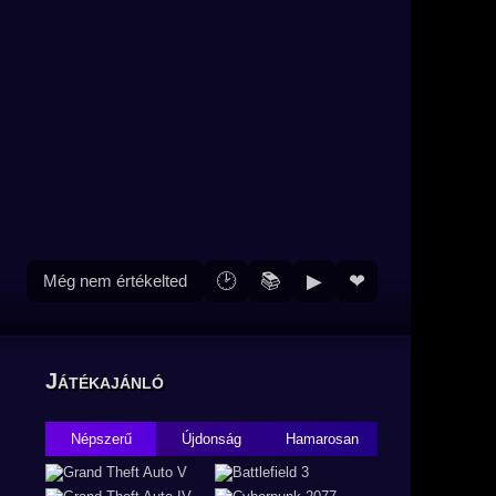
🕑
📚
▶
❤
Még nem értékelted
Játékajánló
Népszerű
Újdonság
Hamarosan