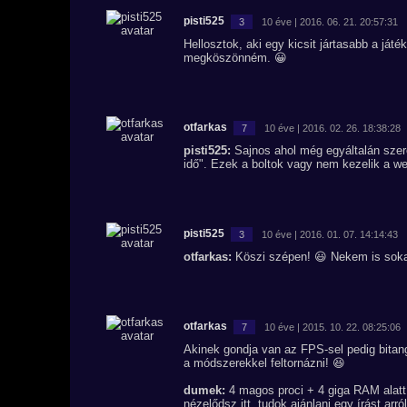
pisti525
3
10 éve | 2016. 06. 21. 20:57:31
Hellosztok, aki egy kicsit jártasabb a já
megköszönném. 😀
otfarkas
7
10 éve | 2016. 02. 26. 18:38:28
pisti525:
Sajnos ahol még egyáltalán szere
idő". Ezek a boltok vagy nem kezelik a w
pisti525
3
10 éve | 2016. 01. 07. 14:14:43
otfarkas:
Köszi szépen! 😃 Nekem is sokat
otfarkas
7
10 éve | 2015. 10. 22. 08:25:06
Akinek gondja van az FPS-sel pedig bitang
a módszerekkel feltornázni! 😆
dumek:
4 magos proci + 4 giga RAM alatt
nézelődsz itt, tudok ajánlani egy írást arró