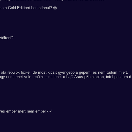
 a Gold Editiont bontatlanul? 😢
tölteni?
óta repülök fsx-el, de most kicsit gyengébb a gépem, és nem tudom miért,
gy nem lehet vele repülni....mi lehet a baj? Asus p5b alaplap, intel pentium d
ves ember mert nem ember -.-"