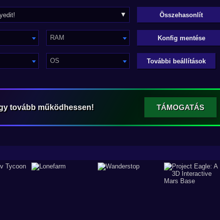
RAM
Konfig mentése
OS
További beállítások
ogy tovább működhessen!
TÁMOGATÁS