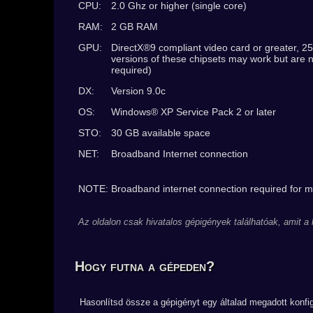
CPU:
2.0 Ghz or higher (single core)
RAM:
2 GB RAM
GPU:
DirectX®9 compliant video card or greater, 
versions of these chipsets may work but are 
required)
DX:
Version 9.0c
OS:
Windows® XP Service Pack 2 or later
STO:
30 GB available space
NET:
Broadband Internet connection
NOTE: Broadband internet connection required for mu
Az oldalon csak hivatalos gépigények találhatóak, amit a
Hogy futna a gépeden?
Hasonlítsd össze a gépigényt egy általad megadott konfig