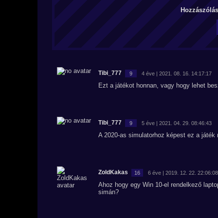
Hozzászólás 
Tibi_777
9
4 éve | 2021. 08. 16. 14:17:17
Ezt a játékot honnan, vagy hogy lehet bes
Tibi_777
9
5 éve | 2021. 04. 29. 08:46:43
A 2020-as simulatorhoz képest ez a játék m
ZoldKakas
16
6 éve | 2019. 12. 22. 22:06:08
Ahoz hogy egy Win 10-el rendelkező lapt
simán?