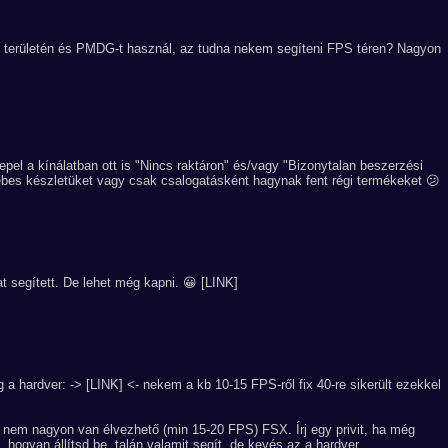
ték területén és PMDG-t használ, az tudna nekem segíteni FPS téren? Nagyon
pel a kínálatban ott is "Nincs raktáron" és/vagy "Bizonytalan beszerzési
ebes készletüket vagy csak csalogatásként hagynak fent régi termékeket 😕
 segített. De lehet még kapni. 😀 [LINK]
 a hardver: -> [LINK] <- nekem a kb 10-15 FPS-ről fix 40-re sikerült ezekkel
 nem nagyon van élvezhető (min 15-20 FPS) FSX. Írj egy privit, ha még
l, hogyan állítsd be, talán valamit segít, de kevés az a hardver.