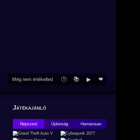
🕑
📚
▶
❤
Még nem értékelted
Játékajánló
Népszerű
Újdonság
Hamarosan