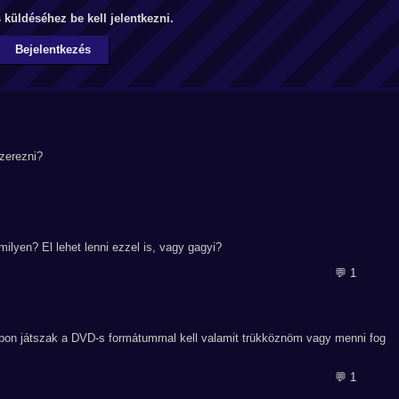
küldéséhez be kell jelentkezni.
Bejelentkezés
zerezni?
ilyen? El lehet lenni ezzel is, vagy gagyi?
💬 1
opon játszak a DVD-s formátummal kell valamit trükköznöm vagy menni fog
💬 1