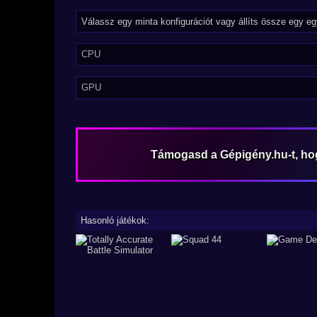
CPU
GPU
Támogasd a Gépigény.hu-t, h
Hasonló játékok: