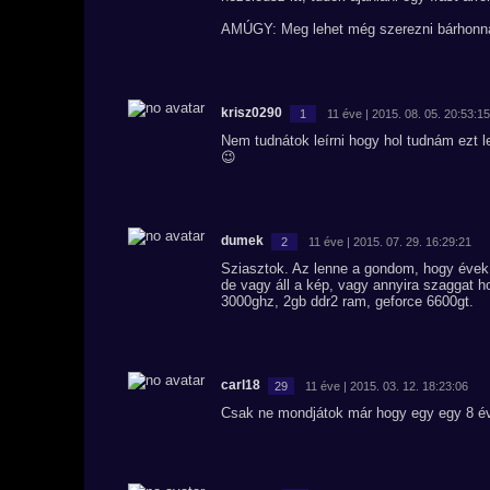
AMÚGY: Meg lehet még szerezni bárhonnan
krisz0290
1
11 éve | 2015. 08. 05. 20:53:15
Nem tudnátok leírni hogy hol tudnám ezt le
😉
dumek
2
11 éve | 2015. 07. 29. 16:29:21
Sziasztok. Az lenne a gondom, hogy évek 
de vagy áll a kép, vagy annyira szaggat ho
3000ghz, 2gb ddr2 ram, geforce 6600gt.
carl18
29
11 éve | 2015. 03. 12. 18:23:06
Csak ne mondjátok már hogy egy egy 8 é