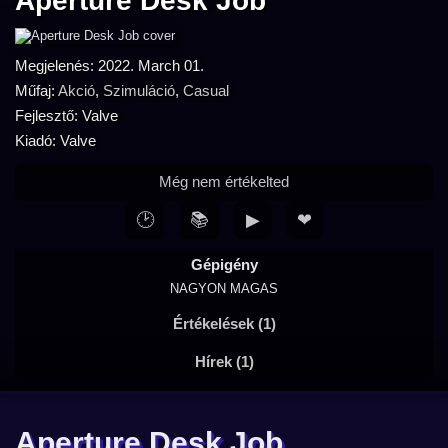
Aperture Desk Job
Megjelenés: 2022. March 01.
Műfaj:
Akció
,
Szimuláció
,
Casual
Fejlesztő: Valve
Kiadó: Valve
Még nem értékelted
🕑
📚
▶
❤
Gépigény
NAGYON MAGAS
Értékelések (1)
Hírek (1)
Aperture Desk Job