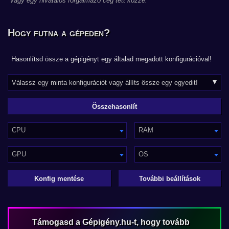
vagy egy hivatalos forgalmazó cég tett közzé.
Hogy futna a gépeden?
Hasonlítsd össze a gépigényt egy általad megadott konfigurációval!
CPU
RAM
GPU
OS
Konfig mentése
További beállítások
Támogasd a Gépigény.hu-t, hogy tovább