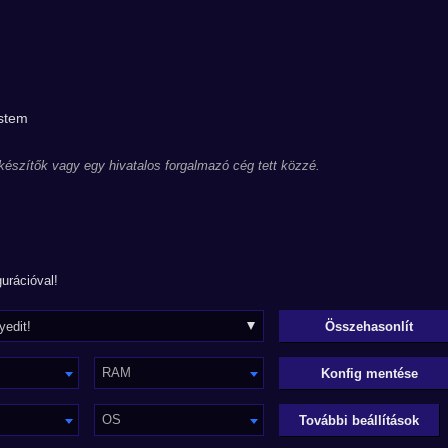
ystem
 készítők vagy egy hivatalos forgalmazó cég tett közzé.
urációval!
RAM
Konfig mentése
OS
További beállítások