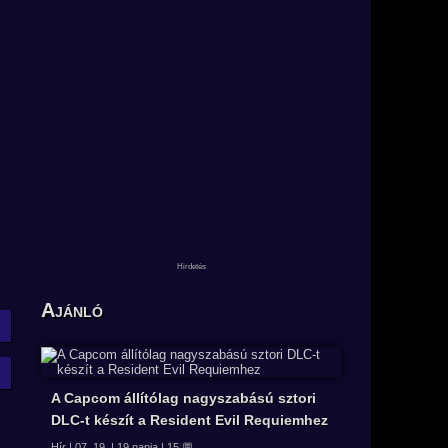
Ajánló
A Capcom állítólag nagyszabású sztori
DLC-t készít a Resident Evil Requiemhez
Hír | 07. 19. | 19 napja | 15 💬