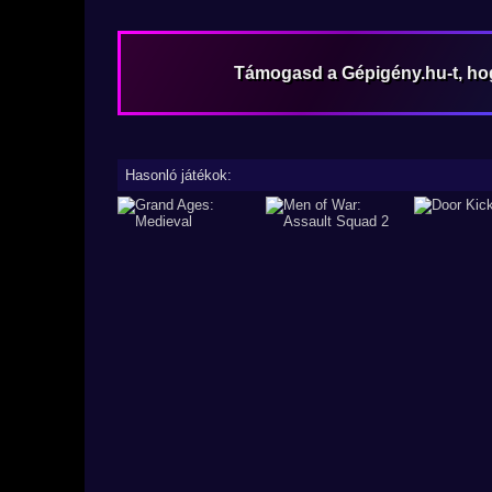
Támogasd a Gépigény.hu-t, h
Hasonló játékok: