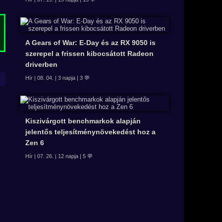
A Gears of War: E-Day és az RX 9050 is
szerepel a frissen kibocsátott Radeon
driverben
Hír | 08. 04. | 3 napja | 3 💬
Kiszivárgott benchmarkok alapján
jelentős teljesítménynövekedést hoz a
Zen 6
Hír | 07. 26. | 12 napja | 5 💬