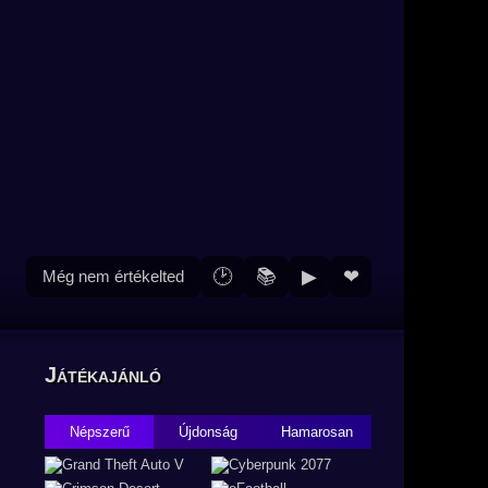
🕑
📚
▶
❤
Még nem értékelted
Játékajánló
Népszerű
Újdonság
Hamarosan