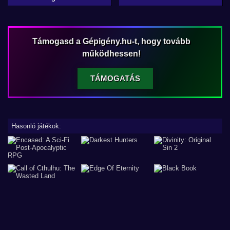
Támogasd a Gépigény.hu-t, hogy tovább
működhessen!
TÁMOGATÁS
Hasonló játékok: