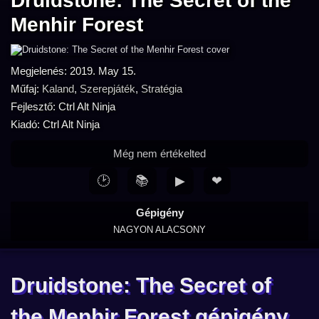
Druidstone: The Secret of the
Menhir Forest
Megjelenés: 2019. May 15.
Műfaj:
Kaland
,
Szerepjáték
,
Stratégia
Fejlesztő: Ctrl Alt Ninja
Kiadó: Ctrl Alt Ninja
Még nem értékelted
🕑
📚
▶
❤
Gépigény
NAGYON ALACSONY
Druidstone: The Secret of
the Menhir Forest gépigény