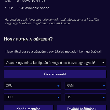
OS:
Windows 10 64-bit
STO:
2 GB available space
Az oldalon csak hivatalos gépigények találhatóak, amit a készítők
vagy egy hivatalos forgalmazó cég tett közzé.
Hogy futna a gépeden?
Hasonlítsd össze a gépigényt egy általad megadott konfigurációval!
CPU
RAM
GPU
OS
Konfig mentése
További beállítások