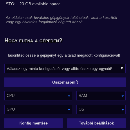
STO:
20 GB available space
Az oldalon csak hivatalos gépigények találhatóak, amit a készítők
vagy egy hivatalos forgalmazó cég tett közzé.
Hogy futna a gépeden?
Hasonlítsd össze a gépigényt egy általad megadott konfigurációval!
CPU
RAM
GPU
OS
Konfig mentése
További beállítások