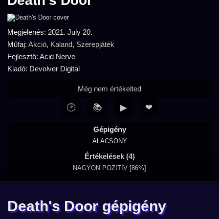
Death's Door
Megjelenés: 2021. July 20.
Műfaj:
Akció
,
Kaland
,
Szerepjáték
Fejlesztő: Acid Nerve
Kiadó: Devolver Digital
Még nem értékelted
🕑
📚
▶
❤
Gépigény
ALACSONY
Értékelések (4)
NAGYON POZITÍV [86%]
Death's Door gépigény