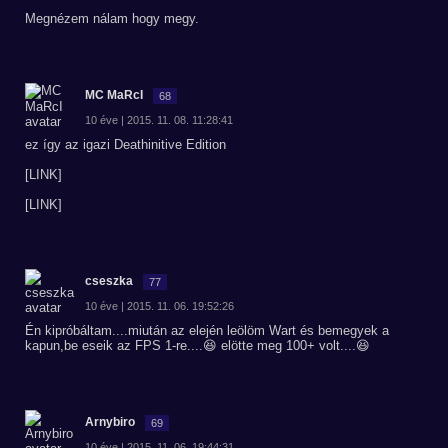
Megnézem nálam hogy megy.
MC MaRcI
68
10 éve | 2015. 11. 08. 11:28:41
ez így az igazi Deathinitive Edition
[LINK]
[LINK]
cseszka
77
10 éve | 2015. 11. 06. 19:52:26
Én kipróbáltam....miután az elején leölöm Wart és bemegyek a
kapun,be eseik az FPS 1-re....😆 elötte meg 100+ volt....😆
Arnybiro
69
10 éve | 2015. 11. 06. 19:44:31