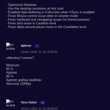
- Optimized Shadows
- Use the desktop resolution at first start
- Enabled triple buffering in Fullscreen when VSync is enabled
- Fixes Mouse control issue when in shooter mode
- Fixes keyboard and remapping issues for horse/construct
- Fixes lava issue in Cauldron level
- Fixes alpha around pause menu in the Crowfather level
djdenor
3
10 éve | 2015. 11. 10. 11:29:59
vélemény? menne?
Minimum:
93 %
Ajánlott:
84 %
Ajánlott grafikai beállítás:
Alacsony (1080p)
Vass Gabor
36
10 éve | 2015. 11. 10. 08:08:23