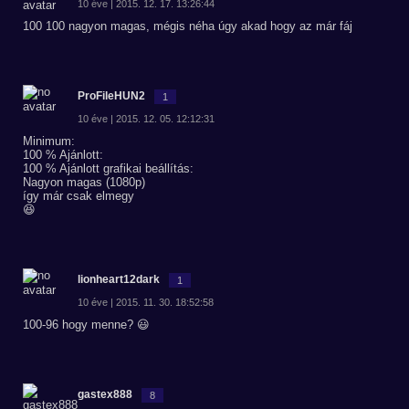
10 éve | 2015. 12. 17. 13:26:44
100 100 nagyon magas, mégis néha úgy akad hogy az már fáj
ProFileHUN2
1
10 éve | 2015. 12. 05. 12:12:31
Minimum:
100 % Ajánlott:
100 % Ajánlott grafikai beállítás:
Nagyon magas (1080p)
így már csak elmegy
😆
lionheart12dark
1
10 éve | 2015. 11. 30. 18:52:58
100-96 hogy menne? 😃
gastex888
8