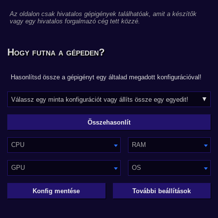
Az oldalon csak hivatalos gépigények találhatóak, amit a készítők
vagy egy hivatalos forgalmazó cég tett közzé.
Hogy futna a gépeden?
Hasonlítsd össze a gépigényt egy általad megadott konfigurációval!
CPU
RAM
GPU
OS
Konfig mentése
További beállítások