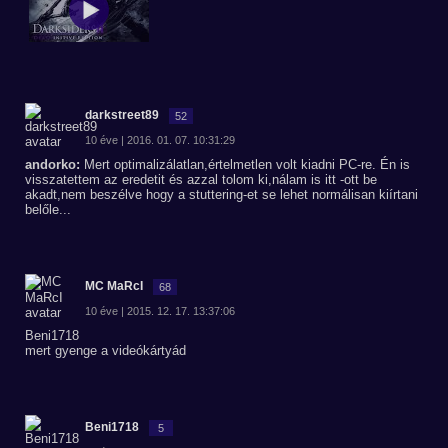
darkstreet89
52
10 éve | 2016. 01. 07. 10:31:29
andorko:
Mert optimalizálatlan,értelmetlen volt kiadni PC-re. Én is
visszatettem az eredetit és azzal tolom ki,nálam is itt -ott be
akadt,nem beszélve hogy a stuttering-et se lehet normálisan kiírtani
belőle...
MC MaRcI
68
10 éve | 2015. 12. 17. 13:37:06
Beni1718
mert gyenge a videókártyád
Beni1718
5