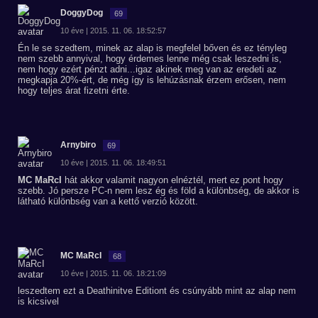
DoggyDog
69
10 éve | 2015. 11. 06. 18:52:57
Én le se szedtem, minek az alap is megfelel bőven és ez tényleg
nem szebb annyival, hogy érdemes lenne még csak leszedni is,
nem hogy ezért pénzt adni...igaz akinek meg van az eredeti az
megkapja 20%-ért, de még így is lehúzásnak érzem erősen, nem
hogy teljes árat fizetni érte.
Arnybiro
69
10 éve | 2015. 11. 06. 18:49:51
MC MaRcI
hát akkor valamit nagyon elnéztél, mert ez pont hogy
szebb. Jó persze PC-n nem lesz ég és föld a különbség, de akkor is
látható különbség van a kettő verzió között.
MC MaRcI
68
10 éve | 2015. 11. 06. 18:21:09
leszedtem ezt a Deathinitve Editiont és csúnyább mint az alap nem
is kicsivel