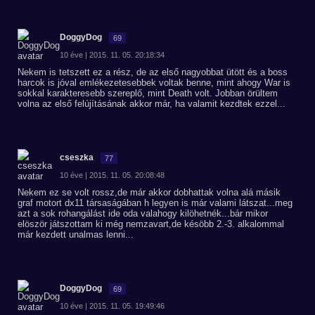
DoggyDog
69
10 éve | 2015. 11. 05. 20:18:34
Nekem is tetszett ez a rész, de az első nagyobbat ütött és a boss
harcok is jóval emlékezetesebbek voltak benne, mint ahogy War is
sokkal karakteresebb szereplő, mint Death volt. Jobban örültem
volna az első felújításának akkor már, ha valamit kezdtek ezzel...
cseszka
77
10 éve | 2015. 11. 05. 20:08:48
Nekem ez se volt rossz,de már akkor dobhattak volna alá másik
graf motort dx11 társaságában h legyen is már valami látszat...meg
azt a sok rohangálást ide oda valahogy kilöhetnék...bár mikor
elöször játszottam ki még nemzavart,de késöbb 2.-3. alkalommal
már kezdett unalmas lenni...
DoggyDog
69
10 éve | 2015. 11. 05. 19:49:46