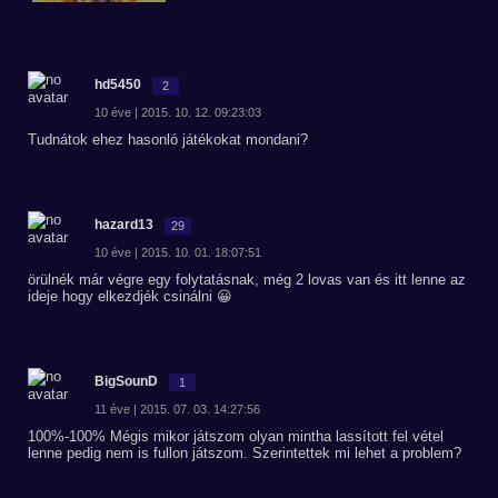
hd5450
2
10 éve | 2015. 10. 12. 09:23:03
Tudnátok ehez hasonló játékokat mondani?
hazard13
29
10 éve | 2015. 10. 01. 18:07:51
örülnék már végre egy folytatásnak, még 2 lovas van és itt lenne az
ideje hogy elkezdjék csinálni 😀
BigSounD
1
11 éve | 2015. 07. 03. 14:27:56
100%-100% Mégis mikor játszom olyan mintha lassított fel vétel
lenne pedig nem is fullon játszom. Szerintettek mi lehet a problem?