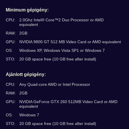
Minimum gépigény:
CPU:
2.0Ghz Intel® Core™2 Duo Processor or AMD
equivalent
RAM:
2GB
GPU:
NVIDIA 9800 GT 512 MB Video Card or AMD equivalent
OS:
Windows XP, Windows Vista SP1 or Windows 7
STO:
20 GB space free (10 GB free after install)
Ajánlott gépigény:
CPU:
Any Quad-core AMD or Intel Processor
RAM:
2GB
GPU:
NVIDIA GeForce GTX 260 512MB Video Card or AMD
equivalent
OS:
Windows 7
STO:
20 GB space free (10 GB free after install)