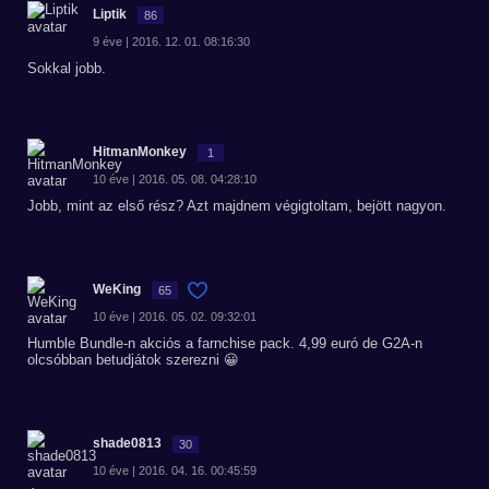
Liptik
86
9 éve | 2016. 12. 01. 08:16:30
Sokkal jobb.
HitmanMonkey
1
10 éve | 2016. 05. 08. 04:28:10
Jobb, mint az első rész? Azt majdnem végigtoltam, bejött nagyon.
WeKing
65
10 éve | 2016. 05. 02. 09:32:01
Humble Bundle-n akciós a farnchise pack. 4,99 euró de G2A-n
olcsóbban betudjátok szerezni 😀
shade0813
30
10 éve | 2016. 04. 16. 00:45:59