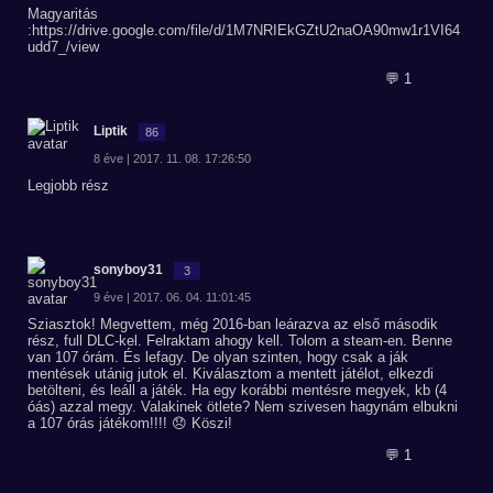
Magyaritás
:https://drive.google.com/file/d/1M7NRIEkGZtU2naOA90mw1r1VI64
udd7_/view
💬 1
Liptik
86
8 éve | 2017. 11. 08. 17:26:50
Legjobb rész
sonyboy31
3
9 éve | 2017. 06. 04. 11:01:45
Sziasztok! Megvettem, még 2016-ban leárazva az első második
rész, full DLC-kel. Felraktam ahogy kell. Tolom a steam-en. Benne
van 107 órám. És lefagy. De olyan szinten, hogy csak a ják
mentések utánig jutok el. Kiválasztom a mentett játélot, elkezdi
betölteni, és leáll a játék. Ha egy korábbi mentésre megyek, kb (4
óás) azzal megy. Valakinek ötlete? Nem szivesen hagynám elbukni
a 107 órás játékom!!!! 😞 Köszi!
💬 1