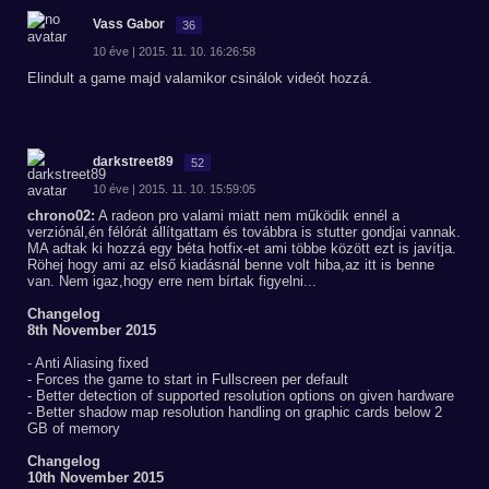
Vass Gabor
36
10 éve | 2015. 11. 10. 16:26:58
Elindult a game majd valamikor csinálok videót hozzá.
darkstreet89
52
10 éve | 2015. 11. 10. 15:59:05
chrono02:
A radeon pro valami miatt nem működik ennél a
verziónál,én félórát állítgattam és továbbra is stutter gondjai vannak.
MA adtak ki hozzá egy béta hotfix-et ami többe között ezt is javítja.
Röhej hogy ami az első kiadásnál benne volt hiba,az itt is benne
van. Nem igaz,hogy erre nem bírtak figyelni...
Changelog
8th November 2015
- Anti Aliasing fixed
- Forces the game to start in Fullscreen per default
- Better detection of supported resolution options on given hardware
- Better shadow map resolution handling on graphic cards below 2
GB of memory
Changelog
10th November 2015