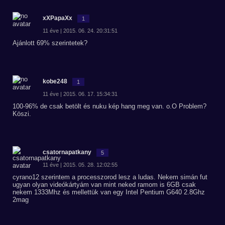
xXPapaXx
1
11 éve | 2015. 06. 24. 20:31:51
Ajánlott 69% szerintetek?
kobe248
1
11 éve | 2015. 06. 17. 15:34:31
100-96% de csak betölt és nuku kép hang meg van. o.O Problem?
Köszi.
csatornapatkany
5
11 éve | 2015. 05. 28. 12:02:55
cyrano12 szerintem a processzorod lesz a ludas. Nekem simán fut
ugyan olyan videókártyám van mint neked ramom is 6GB csak
nekem 1333Mhz és mellettük van egy Intel Pentium G640 2.8Ghz
2mag