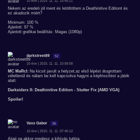
10 éve | 2015. 11. 11. 15:45:21
Nekem az eredeti jól ment és letöltöttem a Deathinitive Editiont és
ez akadozik miért?
Minimum: 100 %
Ajánlott: 97 %
Ajánlott grafikai beállítás: Magas (1080p)
darkstreet89
52
10 éve | 2015. 11. 11. 10:58:58
MC MaRcI:
Na kicsit javult a helyzet,az első lépést átugrottam
véletlenül és nálam be kell kapcsolva hagyni a képfrissítést a játék
alatt.
Darksiders II: Deathinitive Edition - Stutter Fix (AMD VGA)
Spoiler!
Vass Gabor
36
10 éve | 2015. 11. 11. 07:40:12
Ajjajj na akkor meglesz a kihívás tuttira.