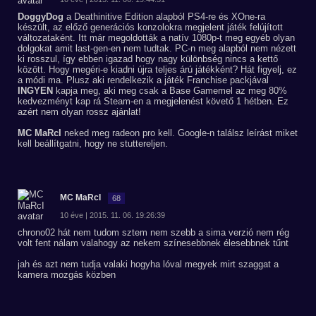
DoggyDog
a Deathinitive Edition alapból PS4-re és XOne-ra
készült, az előző generációs konzolokra megjelent játék felújított
változataként. Itt már megoldották a natív 1080p-t meg egyéb olyan
dolgokat amit last-gen-en nem tudtak. PC-n meg alapból nem nézett
ki rosszul, így ebben igazad hogy nagy különbség nincs a kettő
között. Hogy megéri-e kiadni újra teljes árú játékként? Hát figyelj, ez
a módi ma. Plusz aki rendelkezik a játék Franchise packjával
INGYEN
kapja meg, aki meg csak a Base Gamemel az meg 80%
kedvezményt kap rá Steam-en a megjelenést követő 1 hétben. Ez
azért nem olyan rossz ajánlat!
MC MaRcI
neked meg radeon pro kell. Google-n találsz leírást miket
kell beállítgatni, hogy ne stuttereljen.
MC MaRcI
68
10 éve | 2015. 11. 06. 19:26:39
chrono02 hát nem tudom sztem nem szebb a sima verzió nem rég
volt fent nálam valahogy az nekem színesebbnek élesebbnek tűnt
jah és azt nem tudja valaki hogyha lóval megyek mirt szaggat a
kamera mozgás közben