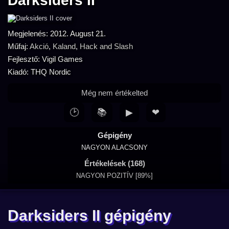
Darksiders II
Megjelenés: 2012. August 21.
Műfaj:
Akció
,
Kaland
,
Hack and Slash
Fejlesztő: Vigil Games
Kiadó: THQ Nordic
Még nem értékelted
🕑
📚
▶
❤
Gépigény
NAGYON ALACSONY
Értékelések (168)
NAGYON POZITÍV [89%]
Darksiders II gépigény