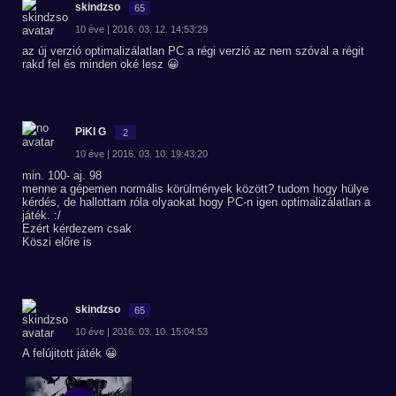
skindzso
65
10 éve | 2016. 03. 12. 14:53:29
az új verzió optimalizálatlan PC a régi verzió az nem szóval a régit
rakd fel és minden oké lesz 😀
PiKI G
2
10 éve | 2016. 03. 10. 19:43:20
min. 100- aj. 98
menne a gépemen normális körülmények között? tudom hogy hülye
kérdés, de hallottam róla olyaokat hogy PC-n igen optimalizálatlan a
játék. :/
Ezért kérdezem csak
Köszi előre is
skindzso
65
10 éve | 2016. 03. 10. 15:04:53
A felújitott játék 😀