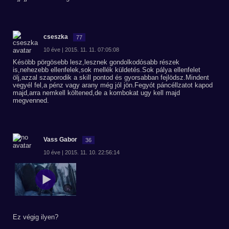
cseszka
77
10 éve | 2015. 11. 11. 07:05:08
Késöbb pörgösebb lesz,lesznek gondolkodósabb részek
is,nehezebb ellenfelek,sok mellék küldetés.Sok pálya ellenfelet
ölj,azzal szaporodik a skill pontod és gyorsabban fejlödsz.Mindent
vegyél fel,a pénz vagy arany még jól jön.Fegyót páncéllzatot kapod
majd,arra nemkell költened,de a kombokat ugy kell majd
megvenned.
Vass Gabor
36
10 éve | 2015. 11. 10. 22:56:14
Ez végig ilyen?