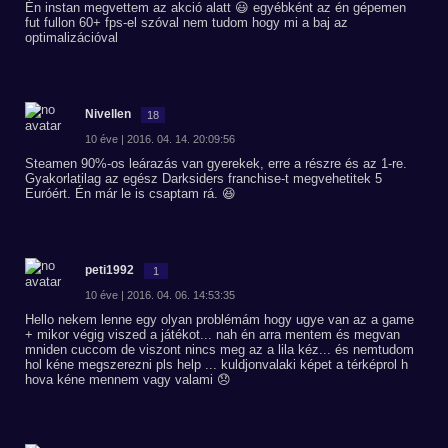
Én instan megvettem az akció alatt 😃 egyébként az én gépemen
fut fullon 60+ fps-el szóval nem tudom hogy mi a baj az
optimalizációval
Nivellen
18
10 éve | 2016. 04. 14. 20:09:56
Steamen 90%-os leárazás van gyerekek, erre a részre és az 1-re.
Gyakorlatilag az egész Darksiders franchise-t megvehetitek 5
Euróért. Én már le is csaptam rá. 😆
peti1992
1
10 éve | 2016. 04. 06. 14:53:35
Hello nekem lenne egy olyan problémám hogy ugye van az a game
+ mikor végig viszed a játékot... nah én arra mentem és megvan
mniden cuccom de viszont nincs meg az a lila kéz... és nemtudom
hol kéne megszerezni pls help ... kuldjonvalaki képet a térképrol h
hova kéne mennem vagy valami 😞