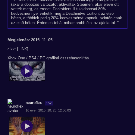
(akár a dobozos változatot aktiválták Steamen, akár eleve ott
vették meg), az eredeti Darksiders II tulajdonosai 80%
kedvezménnyel vehetik meg a Deathinitve Editiont az első
héten, a többiek pedig 20% kedvezményt kapnak, szintén csak
az első héten. Érdemes tehát mihamarabb élni az ajánlattal.
Megjelenés: 2015. 11. 05
cikk: [LINK]
Xbox One / PS4 / PC grafikai összehasonlítás.
neuroflex
152
10 éve | 2015. 10. 25. 12:50:03