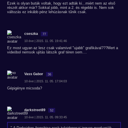
Ezek is olyan buták voltak, hogy ezt adták ki...miért nem az első
részét akkor már? Sokkal jobb, mint a 2. és régebbi is. Nem sok
változás ez inkább pénz lehúzásnak tűnik csak.
cseszka
77
10 éve | 2015. 11. 05. 19:41:46
Ez most ugyan az lesz csak valamivel "ujabb" grafikával???Mert a
videóbol nemsok ujitás látszik graf téren sem....
Vass Gabor
36
10 éve | 2015. 11. 05. 17:04:03
Gépigénye micsoda?
darkstreet89
52
10 éve | 2015. 11. 05. 09:33:45
A Darksiders franchise pack tulajdonosai ingyen megkapják