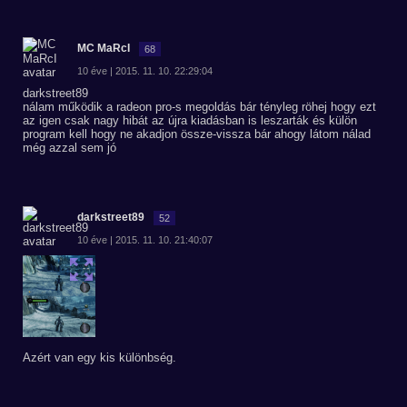
MC MaRcI
68
10 éve | 2015. 11. 10. 22:29:04
darkstreet89
nálam működik a radeon pro-s megoldás bár tényleg röhej hogy ezt
az igen csak nagy hibát az újra kiadásban is leszarták és külön
program kell hogy ne akadjon össze-vissza bár ahogy látom nálad
még azzal sem jó
darkstreet89
52
10 éve | 2015. 11. 10. 21:40:07
Azért van egy kis különbség.