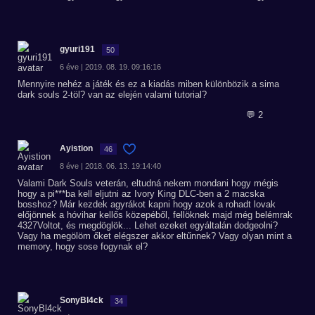
gyuri191
50
6 éve | 2019. 08. 19. 09:16:16
Mennyire nehéz a játék és ez a kiadás miben különbözik a sima
dark souls 2-töl? van az elején valami tutorial?
💬 2
Ayistion
46
8 éve | 2018. 06. 13. 19:14:40
Valami Dark Souls veterán, eltudná nekem mondani hogy mégis
hogy a pi***ba kell eljutni az Ivory King DLC-ben a 2 macska
bosshoz? Már kezdek agyrákot kapni hogy azok a rohadt lovak
előjönnek a hóvihar kellős közepéből, fellöknek majd még belémrak
4327Voltot, és megdöglök... Lehet ezeket egyáltalán dodgeolni?
Vagy ha megölöm őket elégszer akkor eltűnnek? Vagy olyan mint a
memory, hogy sose fogynak el?
SonyBl4ck
34