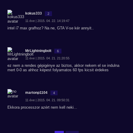
kokus333
2
11 éve | 2015. 04. 22. 14:19:47
intel i7 max grafhoz? Na ne, GTA V-se kér annyit..
MrLightningbolt
6
11 éve | 2015. 04. 21. 21:20:55
ez nem a rendes gépigénye az biztos, akkor nekem el se indulna
mert 0-0 as ahhoz képest folyamatos 60 fps kicsit érdekes
martonp1104
4
11 éve | 2015. 04. 21. 09:50:31
Ekkora processzor azért nem kell neki...