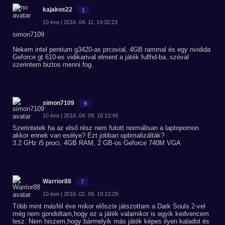
kajakos22
1
10 éve | 2016. 04. 11. 14:32:23
simon7109
Nekem intel pentium g3420-as prcovial, 4GB rammal és egy nvidida
Geforce gt 610-es vidikarival elment a játék fullhd-ba, szóval
szerintem biztos menni fog.
simon7109
9
10 éve | 2016. 04. 09. 16:13:49
Szerintetek ha az első rész nem futott normálisan a laptopomon
akkor ennek van esélye? Ezt jobban optimalizálták?
3.2 GHz i5 proci, 4GB RAM, 2 GB-os Geforce 740M VGA
Warrior88
7
10 éve | 2016. 02. 09. 10:13:29
Több mint másfél éve mikor először játszottam a Dark Souls 2-vel
még nem gondoltam,hogy ez a játék valamikor is egyik kedvencem
lesz. Nem hiszem,hogy bármelyik más játék képes ilyen kaladot és