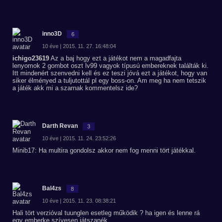
inno3D
6
10 éve | 2015. 11. 27. 16:48:04
ichigo23619
Az a baj hogy ezt a játékot nem a magadfajta
lenyomok 2 gombot oszt lv99 vagyok típusú embereknek találták ki.
Itt mindenért szenvedni kell és ez teszi jóvá ezt a játékot, hogy van
siker élményed a tuljutottál pl egy boss-on. Am meg ha nem tetszik
a játék akk mi a szarnak kommentelsz ide?
Darth Revan
3
10 éve | 2015. 11. 24. 23:52:26
Minib17: Ha multira gondolsz akkor nem fog menni tört játékkal.
Bal4zs
8
10 éve | 2015. 11. 23. 08:38:21
Hali tört verzióval tuunglen esetleg működik ? ha igen és lenne rá
egy emberke szívesen játszanék.