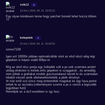
vvik12
6
10 éve | 2016. 04. 21. 10:52:21
Egy olyan kérdésem lenne hogy patchet honnét lehet hozzá tölteni
??
kelepelek
4
10 éve | 2016. 04. 11. 15:02:52
simon7109
Igen ezt 10000x jobban optimalizálták mint az első részt elég régi
gépeken is képes stabil 60fps-re
Míg az első rész portja egy hulladék volt a pc-sek számára amiért
utólag elnézést is kértek,erős gépeken is szaggatott...és ameddig
nem jöttek a grafiakai modok gusztustalanul nézett ki és számtalan
hibától vérzett amik ellehetetlenítették a játék élményt.
Itt már erről szó sincs meg emberelték magukat és egy faxa portot
tettek le az asztalra.(véleményem szerint a pc-s verzió a legszebb
legjobban futó)
Reméljük ez a ds3 esetében is így lesz.