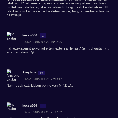
játékost. DS-el semmi baj nincs, csak éppenséggel nem az ilyen
őrülteknek találták ki, akik azt élvezik, hogy csak hentelhetnek. Itt
taktikázni is kell, és ez a tökéletes benne, hogy az ember a fejét is
használja.
kecsu666
1
10 éve | 2015. 09. 29. 19:32:26
nah ezekszerint akkor jól értelmeztem a "leírást" (amit olvastam)...
köszi a választ 😀
Arnybiro
69
10 éve | 2015. 09. 28. 22:13:47
Nem, csak ezt. Ebben benne van MINDEN.
kecsu666
1
10 éve | 2015. 09. 28. 21:17:02