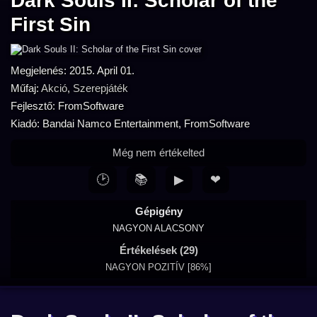
Dark Souls II: Scholar of the
First Sin
Megjelenés: 2015. April 01.
Műfaj:
Akció
,
Szerepjáték
Fejlesztő: FromSoftware
Kiadó: Bandai Namco Entertainment, FromSoftware
Még nem értékelted
🕑
📚
▶
❤
Gépigény
NAGYON ALACSONY
Értékelések (29)
NAGYON POZITÍV [86%]