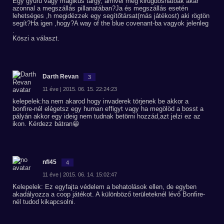
Egy gyűrű vagy mágikus tárgy, amivel még kirugdoshatóak akár
azonnal a megszállás pillanatában?Ja és megszállás esetén
lehetséges ,h megidézzek egy segítőtársat(más játékost) aki rögtön
segít?Ha igen ,hogy?A way of the blue covenant-ba vagyok jelenleg
.
Köszi a választ.
Darth Revan
3
11 éve | 2015. 06. 15. 22:24:23
kelepelek:ha nem akarod hogy invaderek törjenek be akkor a
bonfire-nél elégetsz egy human effigyt vagy ha megölöd a bosst a
pályán akkor egy ideig nem tudnak betörni hozzád,azt jelzi ez az
ikon. Kérdezz bátran😀
nfl45
4
11 éve | 2015. 06. 14. 15:02:47
Kelepelek: Ez egyfajta védelem a behatolások ellen, de egyben
akadályozza a coop játékot. A különböző területeknél lévő Bonfire-
nél tudod kikapcsolni.