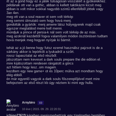
itt az a gond hogy ez a játék túlságosan visszatért a gyökerekhez.
példának ott van a gothic, abban is kellett taktikázni kicsit meg
abban is volt mikor sokkal nagyobb szintű ellenfélből jöttek vagy
3an 4en.
meg ott van a soul reaver ot sem volt térkép
meg semmi útmutató sem hogy hová menj.
gondolták a gyártók: menj amerre látsz hülyegyerek majd csak
egyszer megtalálod merre kell menni.
mondjuk a prince of persia-k nál sem volt térkép de az más.
meg azoknál kezdettől fogva valamilyen módon ösztönösen tudtam
hová menjek meg hogyan nyírjak ki bármit.
tehát az a jó benne hogy futsz ezerrel használsz pajzsot is de a
sárkány akkor is lepörköli a lyukadról a szőrt.
rossz tapasztalat az első részből.
játszottam nem keveset a dark souls prepare the die edition el.
mire kijátszottam rendesen rángatott a görcs
azt hittem hogy lesz..om magam.
kezdtem egy new game+ ot és 10perc múlva azt mondtam hogy
elég ebből.
én már egyenlő vagyok a dark souls főszereplőjével mert mire
befejeztem az első részt kb úgy néztem ki mint egy hulla.
Arnybiro
69
10 éve | 2015. 09. 29. 22:20:31
ichigo23619
képében megismerhettünk egy türelmetlen hentéhes