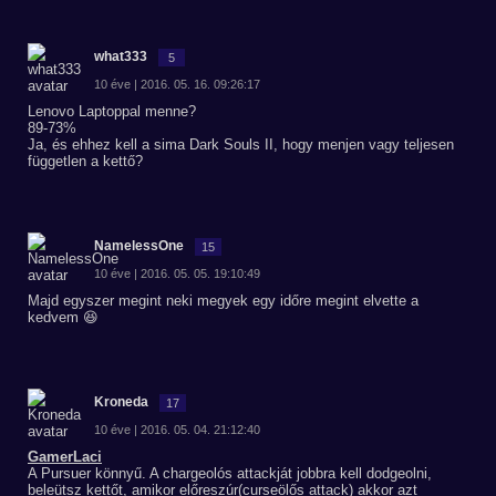
what333
5
10 éve | 2016. 05. 16. 09:26:17
Lenovo Laptoppal menne?
89-73%
Ja, és ehhez kell a sima Dark Souls II, hogy menjen vagy teljesen
független a kettő?
NamelessOne
15
10 éve | 2016. 05. 05. 19:10:49
Majd egyszer megint neki megyek egy időre megint elvette a
kedvem 😆
Kroneda
17
10 éve | 2016. 05. 04. 21:12:40
GamerLaci
A Pursuer könnyű. A chargeolós attackját jobbra kell dodgeolni,
beleütsz kettőt, amikor előreszúr(curseölős attack) akkor azt