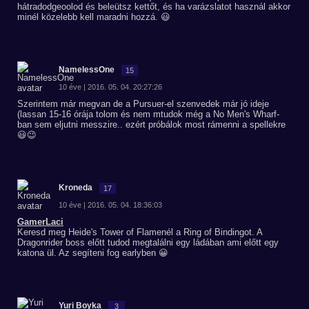
hátradodgeoolod és beleütsz kettőt, és ha varázslatot használ akkor
minél közelebb kell maradni hozzá. 😃
NamelessOne
15
10 éve | 2016. 05. 04. 20:27:26
Szerintem már megvan de a Pursuer-el szenvedek már jó ideje
(lassan 15-16 órája tolom és nem mtudok még a No Men's Wharf-
ban sem eljutni messzire.. ezért próbálok most rámenni a spellekre
😃😉
Kroneda
17
10 éve | 2016. 05. 04. 18:36:03
GamerLaci
Keresd meg Heide's Tower of Flamenél a Ring of Bindingot. A
Dragonrider boss előtt tudod megtalálni egy ládában ami előtt egy
katona ül. Az segíteni fog earlyben 😀
Yuri Boyka
3