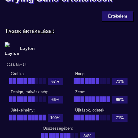
Értékelem
Tagok értékelései:
Layfon
2023. May 14.
Grafika:
Hang:
███████
███
███████
███
67%
71%
Design, művésziség:
Zene:
███████
███
██████████
66%
96%
Játékélmény:
Újítások, ötletek:
██████████
███████
███
100%
71%
Összességében:
████████
██
84%