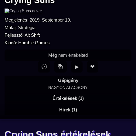
Crying Suns
Megjelenés: 2019. September 19.
Műfaj:
Stratégia
Fejlesztő: Alt Shift
Kiadó: Humble Games
Még nem értékelted
🕑
📚
▶
❤
Gépigény
NAGYON ALACSONY
Értékelések (1)
Hírek (1)
Crying Suns értékelések