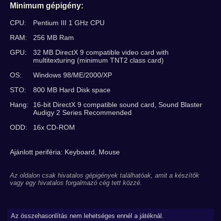
Minimum gépigény:
CPU:
Pentium III 1 GHz CPU
RAM:
256 MB Ram
GPU:
32 MB DirectX 9 compatible video card with
multitexturing (minimum TNT2 class card)
OS:
Windows 98/ME/2000/XP
STO:
800 MB Hard Disk space
Hang:
16-bit DirectX 9 compatible sound card, Sound Blaster
Audigy 2 Series Recommended
ODD:
16x CD-ROM
Ajánlott periféria: Keyboard, Mouse
Az oldalon csak hivatalos gépigények találhatóak, amit a készítők
vagy egy hivatalos forgalmazó cég tett közzé.
Az összehasonlítás nem lehetséges ennél a játéknál.