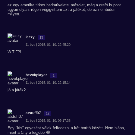
ez egy amerika titkos hadműveletei másolat, még a grafó is pont
ugyan olyan. régen végigvittem azt a játékot, de ez nemtudom
milyen.
laczy
13
11 éve | 2015. 01. 10. 22:45:20
W.T.F?!
hevokplayer
1
11 éve | 2015. 01. 10. 22:15:14
jó a játék?
atstuff07
12
11 éve | 2015. 01. 10. 09:17:38
Egy "kis" egyezést vélek felfedezni a két borító között. Nem hiába,
miért a City a legjobb 😂