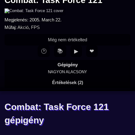
Combat: Task Force 121
Megjelenés: 2005. March 22.
Műfaj:
Akció
,
FPS
Még nem értékelted
🕑
📚
▶
❤
Gépigény
NAGYON ALACSONY
Értékelések (2)
Combat: Task Force 121
gépigény