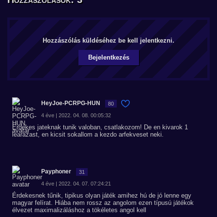
Hozzászólás küldéséhez be kell jelentkezni.
Bejelentkezés
HeyJoe-PCRPG-HUN
80
4 éve | 2022. 04. 08. 00:05:32
Erdekes jateknak tunik valoban, csatlakozom! De en kivarok 1
learazast, en kicsit sokallom a kezdo arfekveset neki.
Payphoner
31
4 éve | 2022. 04. 07. 07:24:21
Érdekesnek tűnik, tipikus olyan játék amihez hú de jó lenne egy
magyar felírat. Hiába nem rossz az angolom ezen típusú játékok
élvezet maximalizáláshoz a tökéletes angol kell