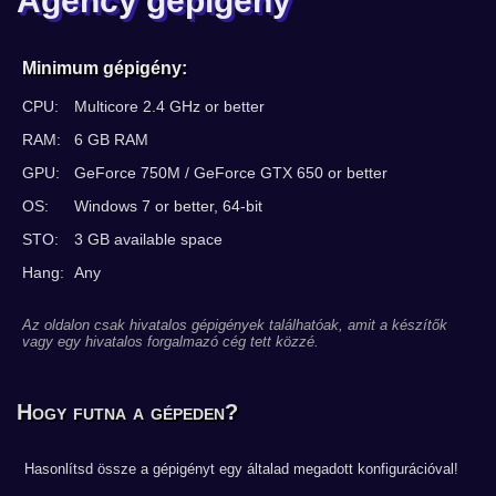
Agency gépigény
Minimum gépigény:
CPU:
Multicore 2.4 GHz or better
RAM:
6 GB RAM
GPU:
GeForce 750M / GeForce GTX 650 or better
OS:
Windows 7 or better, 64-bit
STO:
3 GB available space
Hang:
Any
Az oldalon csak hivatalos gépigények találhatóak, amit a készítők
vagy egy hivatalos forgalmazó cég tett közzé.
Hogy futna a gépeden?
Hasonlítsd össze a gépigényt egy általad megadott konfigurációval!