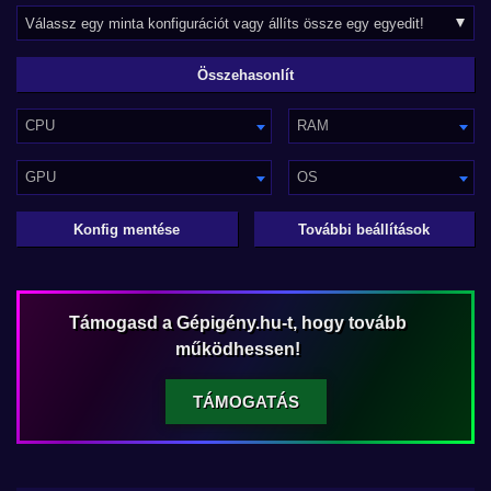
CPU
RAM
GPU
OS
Konfig mentése
További beállítások
Támogasd a Gépigény.hu-t, hogy tovább
működhessen!
TÁMOGATÁS