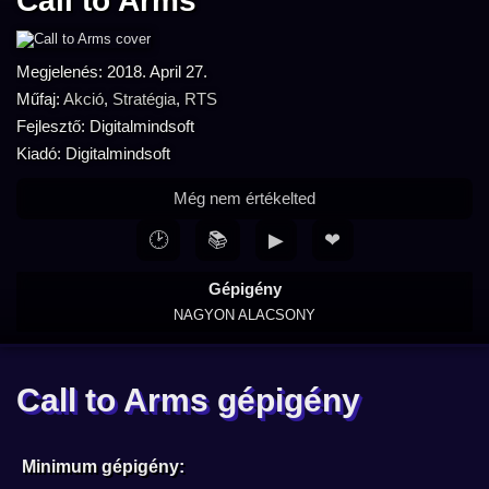
Call to Arms
Megjelenés: 2018. April 27.
Műfaj:
Akció
,
Stratégia
,
RTS
Fejlesztő: Digitalmindsoft
Kiadó: Digitalmindsoft
Még nem értékelted
🕑
📚
▶
❤
Gépigény
NAGYON ALACSONY
Call to Arms gépigény
Minimum gépigény: