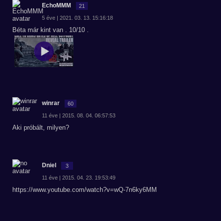
EchoMMM
21
5 éve | 2021. 03. 13. 15:16:18
Béta már kint van . 10/10 .
winrar
60
11 éve | 2015. 08. 04. 06:57:53
Aki próbált, milyen?
Dniel
3
11 éve | 2015. 04. 23. 19:53:49
https://www.youtube.com/watch?v=wQ-7n6ky6MM