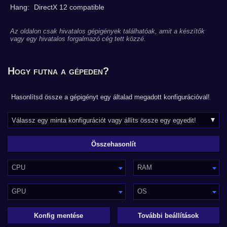
Hang:
DirectX 12 compatible
Az oldalon csak hivatalos gépigények találhatóak, amit a készítők
vagy egy hivatalos forgalmazó cég tett közzé.
Hogy futna a gépeden?
Hasonlítsd össze a gépigényt egy általad megadott konfigurációval!
CPU
RAM
GPU
OS
Konfig mentése
További beállítások