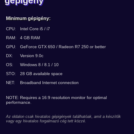
gépigény
Minimum gépigény:
CPU:
Intel Core i5 / i7
RAM:
4 GB RAM
GPU:
GeForce GTX 650 / Radeon R7 250 or better
DX:
Version 9.0c
OS:
Windows 8 / 8.1 / 10
STO:
28 GB available space
NET:
Broadband Internet connection
NOTE: Requires a 16:9 resolution monitor for optimal
performance.
Az oldalon csak hivatalos gépigények találhatóak, amit a készítők
vagy egy hivatalos forgalmazó cég tett közzé.