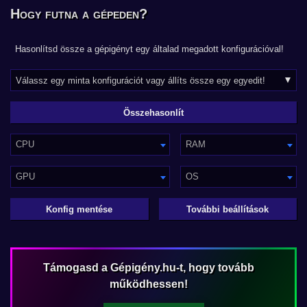
Hogy futna a gépeden?
Hasonlítsd össze a gépigényt egy általad megadott konfigurációval!
CPU
RAM
GPU
OS
Konfig mentése
További beállítások
Támogasd a Gépigény.hu-t, hogy tovább
működhessen!