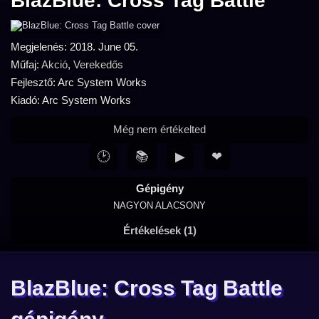
BlazBlue: Cross Tag Battle
Megjelenés: 2018. June 05.
Műfaj:
Akció
,
Verekedős
Fejlesztő: Arc System Works
Kiadó: Arc System Works
Még nem értékelted
🕑
📚
▶
❤
Gépigény
NAGYON ALACSONY
Értékelések (1)
BlazBlue: Cross Tag Battle