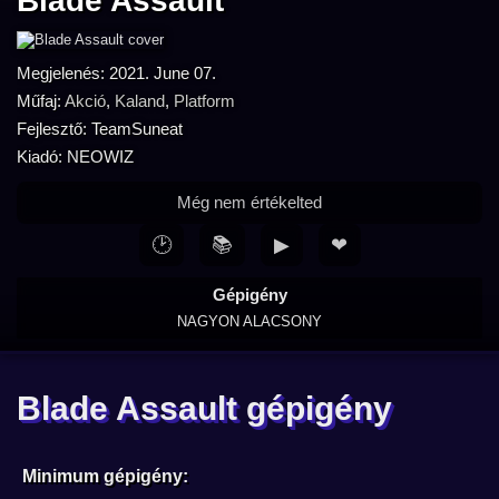
Blade Assault
Megjelenés: 2021. June 07.
Műfaj:
Akció
,
Kaland
,
Platform
Fejlesztő: TeamSuneat
Kiadó: NEOWIZ
Még nem értékelted
🕑
📚
▶
❤
Gépigény
NAGYON ALACSONY
Blade Assault gépigény
Minimum gépigény: