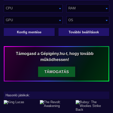
CPU
RAM
GPU
OS
Konfig mentése
További beállítások
Támogasd a Gépigény.hu-t, hogy tovább
működhessen!
TÁMOGATÁS
Hasonló játékok: