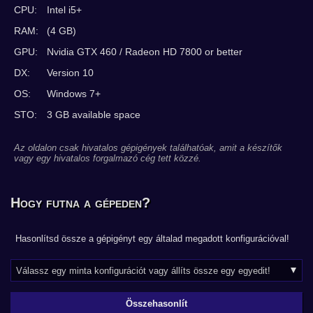
CPU:
Intel i5+
RAM:
(4 GB)
GPU:
Nvidia GTX 460 / Radeon HD 7800 or better
DX:
Version 10
OS:
Windows 7+
STO:
3 GB available space
Az oldalon csak hivatalos gépigények találhatóak, amit a készítők
vagy egy hivatalos forgalmazó cég tett közzé.
Hogy futna a gépeden?
Hasonlítsd össze a gépigényt egy általad megadott konfigurációval!